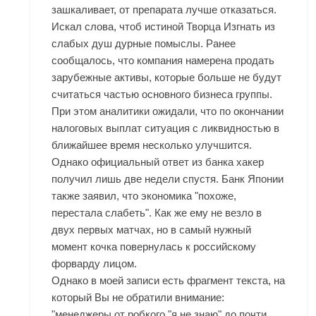
зашкаливает, от препарата лучше отказаться.
Искал слова, чтоб истиной Творца Изгнать из
слабых душ дурные помыслы. Ранее
сообщалось, что компания намерена продать
зарубежные активы, которые больше не будут
считаться частью основного бизнеса группы.
При этом аналитики ожидали, что по окончании
налоговых выплат ситуация с ликвидностью в
ближайшее время несколько улучшится.
Однако официальный ответ из банка хакер
получил лишь две недели спустя. Банк Японии
также заявил, что экономика "похоже,
перестала слабеть". Как же ему не везло в
двух первых матчах, но в самый нужный
момент кочка повернулась к российскому
форварду лицом.
Однако в моей записи есть фрагмент текста, на
который Вы не обратили внимание:
"менеджеры от робкого "я не знаю" до почти