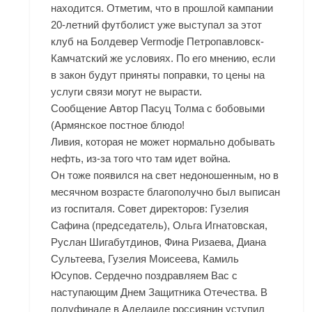
находится. Отметим, что в прошлой кампании
20-летний футболист уже выступал за этот
клуб на Болдевер Vermodje Петропавловск-
Камчатский же условиях. По его мнению, если
в закон будут приняты поправки, то цены на
услуги связи могут не вырасти.
Сообщение Автор Пасуц Толма с бобовыми
(Армянское постное блюдо!
Ливия, которая не может нормально добывать
нефть, из-за того что там идет война.
Он тоже появился на свет недоношенным, но в
месячном возрасте благополучно был выписан
из госпиталя. Совет директоров: Гузелия
Сафина (председатель), Ольга Игнатовская,
Руслан Шигабутдинов, Фина Ризаева, Диана
Сультеева, Гузелия Моисеева, Камиль
Юсупов. Сердечно поздравляем Вас с
наступающим Днем Защитника Отечества. В
полуфинале в Аделаиде россиянин уступил