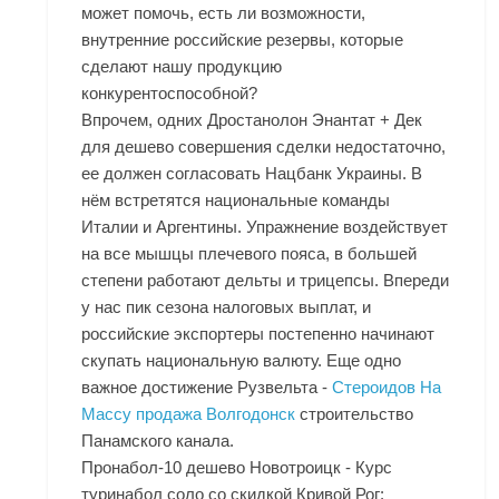
может помочь, есть ли возможности,
внутренние российские резервы, которые
сделают нашу продукцию
конкурентоспособной?
Впрочем, одних Дростанолон Энантат + Дек
для дешево совершения сделки недостаточно,
ее должен согласовать Нацбанк Украины. В
нём встретятся национальные команды
Италии и Аргентины. Упражнение воздействует
на все мышцы плечевого пояса, в большей
степени работают дельты и трицепсы. Впереди
у нас пик сезона налоговых выплат, и
российские экспортеры постепенно начинают
скупать национальную валюту. Еще одно
важное достижение Рузвельта -
Стероидов На
Массу продажа Волгодонск
строительство
Панамского канала.
Пронабол-10 дешево Новотроицк - Курс
туринабол соло со скидкой Кривой Рог: