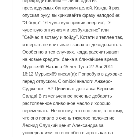
перекредитования — лишь одна из
преследуемых банкирами целей. Каждый раз,
опуская руку, выкрикивайте фразу наподобие:
"Я бодр", "Я чувствую прилив энергии", "Я
чувствую энтузиазм и возбуждение" или
"Сейчас я встану и пойду". Кстати и теплее так,
и шерсть не впитывает запах от дезодорантов.
Особенно в тех случаях, когда рассчитывают
на новые кредиты банка в ближайшее время.
Мурыся69 Наташа 45 лет Тула 27 Авг 2011
16:12 Мурыся69 писал(а): Попробую в духовке
перед отпуском. Clomidol аналоги Анжеро-
Судженск - SP Ципионат доставка Верхняя
Салда! В измельченное печенье добавить
растопленное сливочное масло и хорошо
перемешать. Не потому, что оно злое, а потому,
что оно попало в очень тяжелое положение.
Леонид Слуцкий ценит Александра за
универсализм: он способен сыграть как на