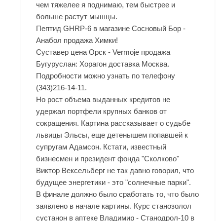
чем тяжелее я поднимаю, тем быстрее и
больше растут мышцы.
Пептид GHRP-6 в магазине Сосновый Бор -
Анабол продажа Химки!
Суставер цена Орск - Vermoje продажа
Бугуруслан: Хорагон доставка Москва.
Подробности можно узнать по телефону
(343)216-14-11.
Но рост объема выданных кредитов не
удержал портфели крупных банков от
сокращения. Картина рассказывает о судьбе
львицы Эльсы, еще детенышем попавшей к
супругам Адамсон. Кстати, известный
бизнесмен и президент фонда "Сколково"
Виктор Вексельберг не так давно говорил, что
будущее энергетики - это "солнечные парки".
В финале должно было сработать то, что было
заявлено в начале картины. Курс станозолол
сустанон в аптеке Владимир - Станодрол-10 в