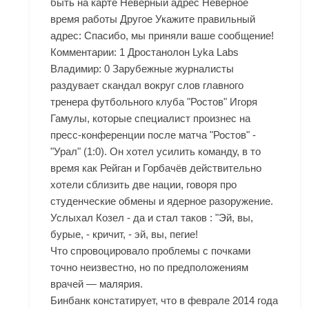
быть на карте Неверный адрес Неверное
время работы Другое Укажите правильный
адрес: Спасибо, мы приняли ваше сообщение!
Комментарии: 1 Дростанолон Lyka Labs
Владимир: 0 Зарубежные журналисты
раздувает скандал вокруг слов главного
тренера футбольного клуба "Ростов" Игоря
Гамулы, которые специалист произнес на
пресс-конференции после матча "Ростов" -
"Урал" (1:0). Он хотел усилить команду, в то
время как Рейган и Горбачёв действительно
хотели сблизить две нации, говоря про
студенческие обмены и ядерное разоружение.
Услыхал Козел - да и стал таков : "Эй, вы,
бурые, - кричит, - эй, вы, пегие!
Что спровоцировало проблемы с почками
точно неизвестно, но по предположениям
врачей — малярия.
Бинбанк констатирует, что в феврале 2014 года