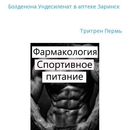
Болденона Ундесиленат в аптеке Заринск
Тритрен Пермь