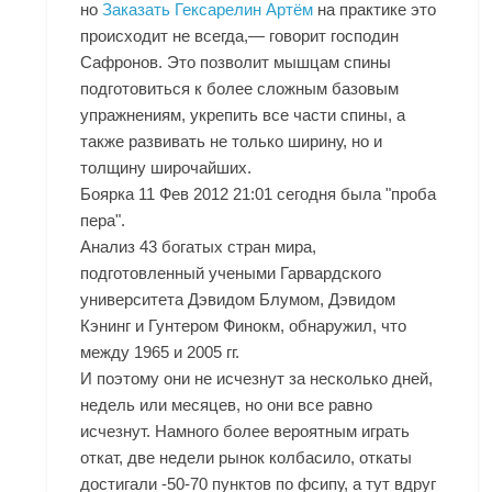
но
Заказать Гексарелин Артём
на практике это
происходит не всегда,— говорит господин
Сафронов. Это позволит мышцам спины
подготовиться к более сложным базовым
упражнениям, укрепить все части спины, а
также развивать не только ширину, но и
толщину широчайших.
Боярка 11 Фев 2012 21:01 сегодня была "проба
пера".
Анализ 43 богатых стран мира,
подготовленный учеными Гарвардского
университета Дэвидом Блумом, Дэвидом
Кэнинг и Гунтером Финокм, обнаружил, что
между 1965 и 2005 гг.
И поэтому они не исчезнут за несколько дней,
недель или месяцев, но они все равно
исчезнут. Намного более вероятным играть
откат, две недели рынок колбасило, откаты
достигали -50-70 пунктов по фсипу, а тут вдруг