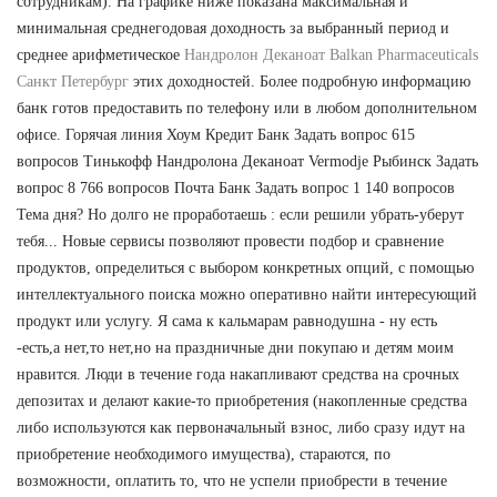
сотрудникам). На графике ниже показана максимальная и
минимальная среднегодовая доходность за выбранный период и
среднее арифметическое
Нандролон Деканоат Balkan Pharmaceuticals
Санкт Петербург
этих доходностей. Более подробную информацию
банк готов предоставить по телефону или в любом дополнительном
офисе. Горячая линия Хоум Кредит Банк Задать вопрос 615
вопросов Тинькофф Нандролона Деканоат Vermodje Рыбинск Задать
вопрос 8 766 вопросов Почта Банк Задать вопрос 1 140 вопросов
Тема дня? Но долго не проработаешь : если решили убрать-уберут
тебя... Новые сервисы позволяют провести подбор и сравнение
продуктов, определиться с выбором конкретных опций, с помощью
интеллектуального поиска можно оперативно найти интересующий
продукт или услугу. Я сама к кальмарам равнодушна - ну есть
-есть,а нет,то нет,но на праздничные дни покупаю и детям моим
нравится. Люди в течение года накапливают средства на срочных
депозитах и делают какие-то приобретения (накопленные средства
либо используются как первоначальный взнос, либо сразу идут на
приобретение необходимого имущества), стараются, по
возможности, оплатить то, что не успели приобрести в течение