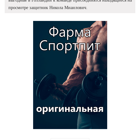
выгодные в Голландии к команде присоединятся находящиеся на
просмотре защитник Никола Миаилович.