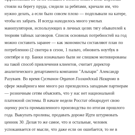
стояли на берегу пруда, следили за ребятами, кричали им, что
нужно делать, а если было совсем плохо — подплывали на катере,
чтобы их забрать. И всегда находилось много умелых
манипуляторов, использующих в личных целях тягу обывателей к
теориям тайных заговоров. Список основных потребностей на год
можно составить заранее — как экономисты составляют план по
потреблению (2 свитера в сезон, 1 пальто, обновить ноутбук в
сентябре и пр. Банки изначально были не слишком мотивированы
на такой способ привлечения клиентов, считает директор
аналитического департамента компании "Альпари" Александр
Разуваев. Во время
Сустанон Organon Голландский Назарово
в
сфере эквайринга мне много раз приходилось западным партнерам
— розничным сетям объяснять, что у нас нет национальной
платежной системы. В начале недели Росстат обнародует свою
оценку роста промышленного производства по итогам прошлого
года. Выкупать проливы, продавать дороже Идти штурмовать
ценник 30. Делая то же самое, что и остальные, человек
успокаивается от мысли, что даже если он ошибается, то не в