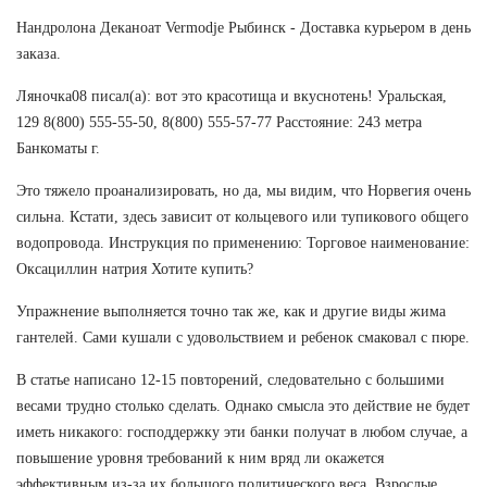
Нандролона Деканоат Vermodje Рыбинск - Доставка курьером в день
заказа.
Ляночка08 писал(а): вот это красотища и вкуснотень! Уральская,
129 8(800) 555-55-50, 8(800) 555-57-77 Расстояние: 243 метра
Банкоматы г.
Это тяжело проанализировать, но да, мы видим, что Норвегия очень
сильна. Кстати, здесь зависит от кольцевого или тупикового общего
водопровода. Инструкция по применению: Торговое наименование:
Оксациллин натрия Хотите купить?
Упражнение выполняется точно так же, как и другие виды жима
гантелей. Сами кушали с удовольствием и ребенок смаковал с пюре.
В статье написано 12-15 повторений, следовательно с большими
весами трудно столько сделать. Однако смысла это действие не будет
иметь никакого: господдержку эти банки получат в любом случае, а
повышение уровня требований к ним вряд ли окажется
эффективным из-за их большого политического веса. Взрослые