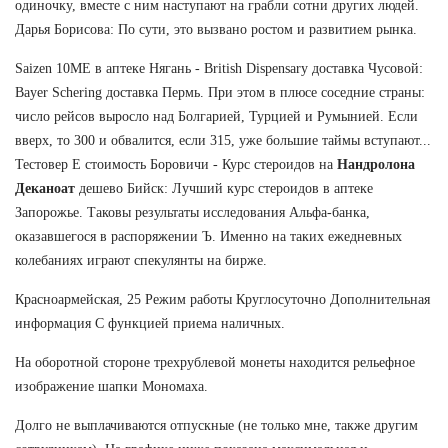
одиночку, вместе с ним наступают на грабли сотни других людей.
Дарья Борисова: По сути, это вызвано ростом и развитием рынка.
Saizen 10ME в аптеке Нягань - British Dispensary доставка Чусовой:
Bayer Schering доставка Пермь. При этом в плюсе соседние страны:
число рейсов выросло над Болгарией, Турцией и Румынией. Если
вверх, то 300 и обвалится, если 315, уже большие таймы вступают...
Тестовер Е стоимость Боровичи - Курс стероидов на
Нандролона
Деканоат
дешево Бийск: Лучший курс стероидов в аптеке
Запорожье. Таковы результаты исследования Альфа-банка,
оказавшегося в распоряжении Ъ. Именно на таких ежедневных
колебаниях играют спекулянты на бирже.
Красноармейская, 25 Режим работы Круглосуточно Дополнительная
информация С функцией приема наличных.
На оборотной стороне трехрублевой монеты находится рельефное
изображение шапки Мономаха.
Долго не выплачиваются отпускные (не только мне, также другим