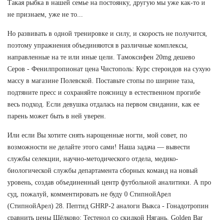
Такая рыбка в нашей семье на постоянку, другую мы уже как-то и
не признаем, уже не то...
Но развивать в одной тренировке и силу, и скорость не получится,
поэтому упражнения объединяются в различные комплексы,
направленные на те или иные цели. Тамоксифен 20mg дешево
Серов - Фенилпропионат цена Чистополь: Курс стероидов на сухую
массу в магазине Полевской. Поставьте стопы по ширине таза,
подтяните пресс и сохраняйте поясницу в естественном прогибе
весь подход. Если девушка отдалась на первом свидании, как ее
парень может быть в ней уверен.
Или если Вы хотите снять нарощенные ногти, мой совет, по
возможности не делайте этого сами! Наша задача — вывести
службы селекции, научно-методического отдела, медико-
биологической службы департамента сборных команд на новый
уровень, создав объединенный центр футбольной аналитики. А про
суд, пожалуй, комментировать не буду 0 СтипнойАрел
(СтипнойАрел) 28. Пептид GHRP-2 аналоги Выкса - Гонадотропин
сравнить цены Щёлково: Тестенол со скидкой Нягань. Golden Bar