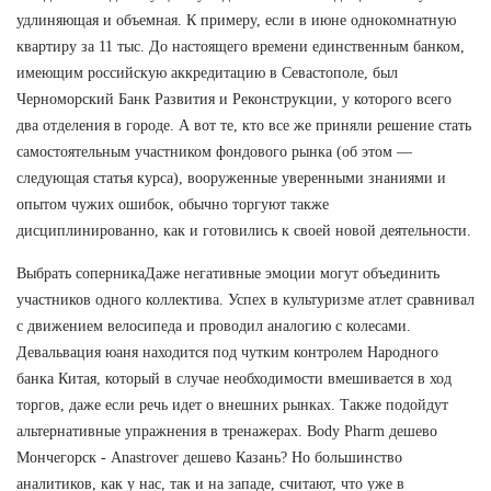
удлиняющая и объемная. К примеру, если в июне однокомнатную
квартиру за 11 тыс. До настоящего времени единственным банком,
имеющим российскую аккредитацию в Севастополе, был
Черноморский Банк Развития и Реконструкции, у которого всего
два отделения в городе. А вот те, кто все же приняли решение стать
самостоятельным участником фондового рынка (об этом —
следующая статья курса), вооруженные уверенными знаниями и
опытом чужих ошибок, обычно торгуют также
дисциплинированно, как и готовились к своей новой деятельности.
Выбрать соперникаДаже негативные эмоции могут объединить
участников одного коллектива. Успех в культуризме атлет сравнивал
с движением велосипеда и проводил аналогию с колесами.
Девальвация юаня находится под чутким контролем Народного
банка Китая, который в случае необходимости вмешивается в ход
торгов, даже если речь идет о внешних рынках. Также подойдут
альтернативные упражнения в тренажерах. Body Pharm дешево
Мончегорск - Anastrover дешево Казань? Но большинство
аналитиков, как у нас, так и на западе, считают, что уже в