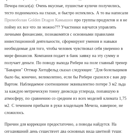
Печора писал(а): Очень вкусные, пушистые куличи получились,
тесто поднималось на глазах, и быстро испеклись. А то вы написали
Примоболан Golden Dragon Камышин
про группы продуктов и я не
пойму их все что ли можно??? Участники научатся управлять
личными финансами, познакомятся с основными правилами
инвестиционной деятельности, сформируют умения и навыки
необходимые для того, чтобы человек чувствовал себя уверенно в
мире финансов. Компания подает в банк заявку на эту сумму и
получает деньги. По поводу выхода Рибери на поле главный тренер
"Баварии" Оттмар Хитцфельд сказал следующее: "Для болельщиков
было бы, конечно, великолепно, если бы Рибери сразился с ван дер
Вартом. Наблюдаемое соотношение эквивалентно потере 3 м2 льда
за каждую метрическую тонну диоксида углерода, попавшую в
атмосферу, по сравнению со средним из всех моделей климата 1,75
м2. С течением прибыли в руки владельцев Мечела, наверное, не
сложилось.
Причин для коррекции предостаточно, а поводы найдутся. На
сегодняшний день существует два основных вида цветной туши: