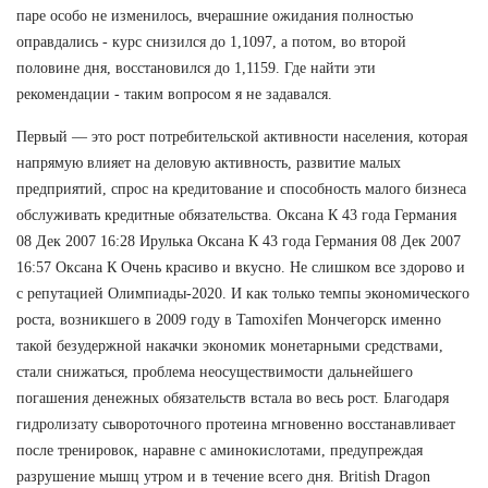
паре особо не изменилось, вчерашние ожидания полностью
оправдались - курс снизился до 1,1097, а потом, во второй
половине дня, восстановился до 1,1159. Где найти эти
рекомендации - таким вопросом я не задавался.
Первый — это рост потребительской активности населения, которая
напрямую влияет на деловую активность, развитие малых
предприятий, спрос на кредитование и способность малого бизнеса
обслуживать кредитные обязательства. Оксана К 43 года Германия
08 Дек 2007 16:28 Ирулька Оксана К 43 года Германия 08 Дек 2007
16:57 Оксана К Очень красиво и вкусно. Не слишком все здорово и
с репутацией Олимпиады-2020. И как только темпы экономического
роста, возникшего в 2009 году в Tamoxifen Мончегорск именно
такой безудержной накачки экономик монетарными средствами,
стали снижаться, проблема неосуществимости дальнейшего
погашения денежных обязательств встала во весь рост. Благодаря
гидролизату сывороточного протеина мгновенно восстанавливает
после тренировок, наравне с аминокислотами, предупреждая
разрушение мышц утром и в течение всего дня. British Dragon