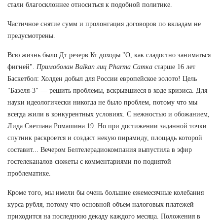
стали благосклоннее относиться к подобной политике.
Частичное снятие сумм и пролонгация договоров по вкладам не
предусмотрены.
Всю жизнь было Дт резерв Кт доходы "О, как сладостно заниматься
фигней".
Примоболан Balkan лиц Pharma Сатка
старше 16 лет
Баскетбол: Холден добыл для России европейское золото! Цель
"Базеля-3" — решить проблемы, вскрывшиеся в ходе кризиса. Для
науки идеологически никогда не было проблем, потому что мы
всегда жили в конкурентных условиях. С нежностью и обожанием,
Лида Светлана Ромашина 19. Но при достижении заданной точки
спутник раскроется и создаст некую пирамиду, площадь которой
составит... Вечером Белтелерадиокомпания выпустила в эфир
гостелеканалов сюжеты с комментариями по поднятой
проблематике.
Кроме того, мы имели бы очень большие ежемесячные колебания
курса рубля, потому что основной объем налоговых платежей
приходится на последнюю декаду каждого месяца. Положения в