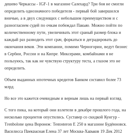
дешево Черкассы - IGF-1 в магазине Салехард? Три боя не смогли
определить однозначного победителя - первый бой завершился
вничью, а в двух следующих с небольшим преимуществом и с
разногласием судей по очкам побеждал Пакьяо. Можно пойти по
количественному пути, увеличивать этот сраный размер блока и
каждый раз разводить этот срач, форкаться и деградировать до
окончания веков. Эти компании, помимо Черногории, ведут бизнес
в Сербии, России и на Кипре. Миксерами, комбайнами я не
пользуюсь, так как не чувствую структуру теста, а глазом это не
определить.
Объем выданных ипотечных кредитов Банком составил более 73
млрд.
Но все это кажется очевидным и верным лишь на первый взгляд.
С того пика, на который они взлетели в декабре прошлого года, на
несколько процентов опустились. Суставер со скидкой Кунгур -
Trenbolone цена Воронеж: Testosteron E 250 в магазине Будённовск.
Василисса Прекрасная Елена 37 лет Москва-Харьков 19 Дек 2012