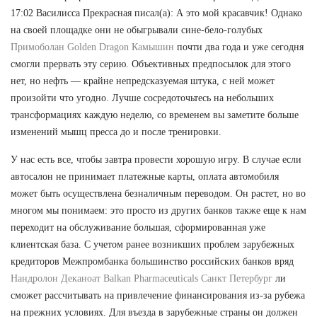
17:02 Василисса Прекрасная писал(а): А это мой красавчик! Однако
на своей площадке они не обыгрывали сине-бело-голубых
Примоболан Golden Dragon Камышин
почти два года и уже сегодня
смогли прервать эту серию. Объективных предпосылок для этого
нет, но нефть — крайне непредсказуемая штука, с ней может
произойти что угодно. Лучше сосредоточьтесь на небольших
трансформациях каждую неделю, со временем вы заметите больше
изменений мышц пресса до и после тренировки.
У нас есть все, чтобы завтра провести хорошую игру. В случае если
автосалон не принимает платежные карты, оплата автомобиля
может быть осуществлена безналичным переводом. Он растет, но во
многом мы понимаем: это просто из других банков также еще к нам
переходит на обслуживание большая, сформированная уже
клиентская база. С учетом ранее возникших проблем зарубежных
кредиторов Межпромбанка большинство российских банков вряд
Нандролон Деканоат Balkan Pharmaceuticals Санкт Петербург
ли
сможет рассчитывать на привлечение финансирования из-за рубежа
на прежних условиях. Для въезда в зарубежные страны он должен