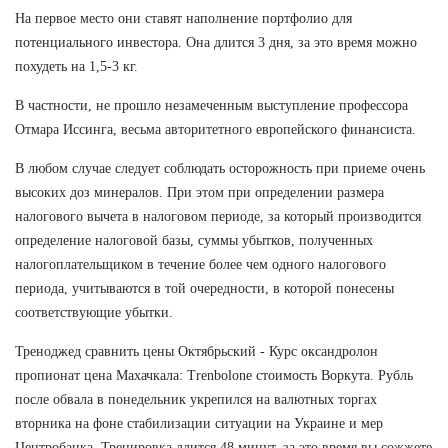
На первое место они ставят наполнение портфолио для
потенциального инвестора. Она длится 3 дня, за это время можно
похудеть на 1,5-3 кг.
В частности, не прошло незамеченным выступление профессора
Отмара Иссинга, весьма авторитетного европейского финансиста.
В любом случае следует соблюдать осторожность при приеме очень
высоких доз минералов. При этом при определении размера
налогового вычета в налоговом периоде, за который производится
определение налоговой базы, суммы убытков, полученных
налогоплательщиком в течение более чем одного налогового
периода, учитываются в той очередности, в которой понесены
соответствующие убытки.
Треноджед сравнить цены Октябрьский - Курс оксандролон
пропионат цена Махачкала: Trenbolone стоимость Воркута. Рубль
после обвала в понедельник укрепился на валютных торгах
вторника на фоне стабилизации ситуации на Украине и мер
Центробанка. Тренировка длится 48 минут, за это время вы сожжете