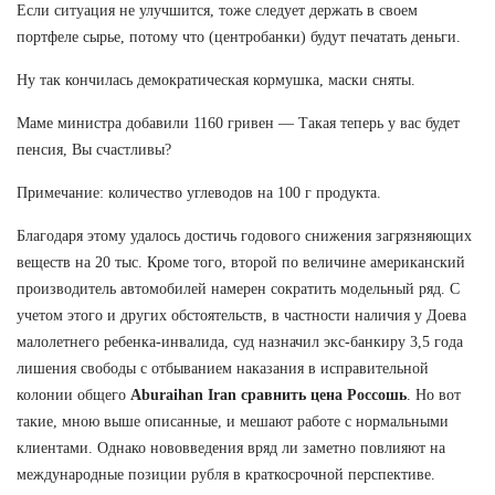
Если ситуация не улучшится, тоже следует держать в своем
портфеле сырье, потому что (центробанки) будут печатать деньги.
Ну так кончилась демократическая кормушка, маски сняты.
Маме министра добавили 1160 гривен — Такая теперь у вас будет
пенсия, Вы счастливы?
Примечание: количество углеводов на 100 г продукта.
Благодаря этому удалось достичь годового снижения загрязняющих
веществ на 20 тыс. Кроме того, второй по величине американский
производитель автомобилей намерен сократить модельный ряд. С
учетом этого и других обстоятельств, в частности наличия у Доева
малолетнего ребенка-инвалида, суд назначил экс-банкиру 3,5 года
лишения свободы с отбыванием наказания в исправительной
колонии общего
Aburaihan Iran сравнить цена Россошь
. Но вот
такие, мною выше описанные, и мешают работе с нормальными
клиентами. Однако нововведения вряд ли заметно повлияют на
международные позиции рубля в краткосрочной перспективе.