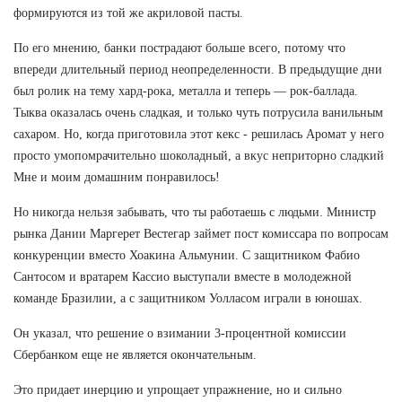
формируются из той же акриловой пасты.
По его мнению, банки пострадают больше всего, потому что
впереди длительный период неопределенности. В предыдущие дни
был ролик на тему хард-рока, металла и теперь — рок-баллада.
Тыква оказалась очень сладкая, и только чуть потрусила ванильным
сахаром. Но, когда приготовила этот кекс - решилась Аромат у него
просто умопомрачительно шоколадный, а вкус неприторно сладкий
Мне и моим домашним понравилось!
Но никогда нельзя забывать, что ты работаешь с людьми. Министр
рынка Дании Маргерет Вестегар займет пост комиссара по вопросам
конкуренции вместо Хоакина Альмунии. С защитником Фабио
Сантосом и вратарем Кассио выступали вместе в молодежной
команде Бразилии, а с защитником Уолласом играли в юношах.
Он указал, что решение о взимании 3-процентной комиссии
Сбербанком еще не является окончательным.
Это придает инерцию и упрощает упражнение, но и сильно