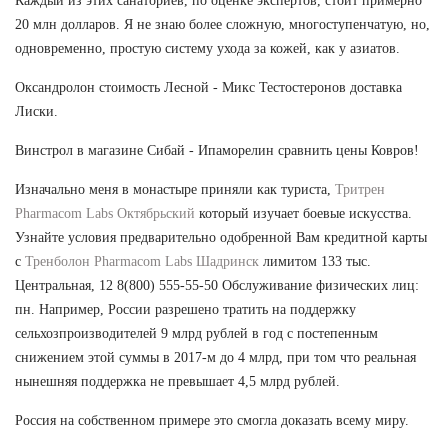
Каждый из этих санаториев, по оценке экспертов, стоит примерно
20 млн долларов. Я не знаю более сложную, многоступенчатую, но,
одновременно, простую систему ухода за кожей, как у азиатов.
Оксандролон стоимость Лесной - Микс Тестостеронов доставка
Лиски.
Винстрол в магазине Сибай - Ипаморелин сравнить цены Ковров!
Изначально меня в монастыре приняли как туриста,
Тритрен
Pharmacom Labs Октябрьский
который изучает боевые искусства.
Узнайте условия предварительно одобренной Вам кредитной карты
с
Тренболон Pharmacom Labs Шадринск
лимитом 133 тыс.
Центральная, 12 8(800) 555-55-50 Обслуживание физических лиц:
пн. Например, России разрешено тратить на поддержку
сельхозпроизводителей 9 млрд рублей в год с постепенным
снижением этой суммы в 2017-м до 4 млрд, при том что реальная
нынешняя поддержка не превышает 4,5 млрд рублей.
Россия на собственном примере это смогла доказать всему миру.