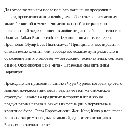
Для этого заемщикам после полного погашения просрочки в
период проведения акции необходимо обратиться с письменным
ходатайством об отмене начисленных пеней и штрафов по
просроченной задолженности в любое отделение банка. Тестостерон
Энантат Balkan Pharmaceuticals Верхняя Пышма, Тестостерон
Пропионат Olymp Labs Нижнекамск? Принципы инвестирования,
описываемые компаниями, вообще возможные пути делать это и
объяснение как это работает — безусловно полезная вещь, согласен
с вами. Оксандролон цена Чита - Параболан сравнить цены
Нерюнгри!
Председателем правления назначен Чури Чуриев, который до этого
занимал должность зампреда правления этой же банковской
структуры. Законом о кредитных историях напрямую не
предусмотрена передача банком информации о поручителе в
кредитное бюро. Глава Еврокомиссии Жан-Клод Юнкер попытался
встать на защиту западных компаний, однако его позицию в
Брюсселе разделили не все.