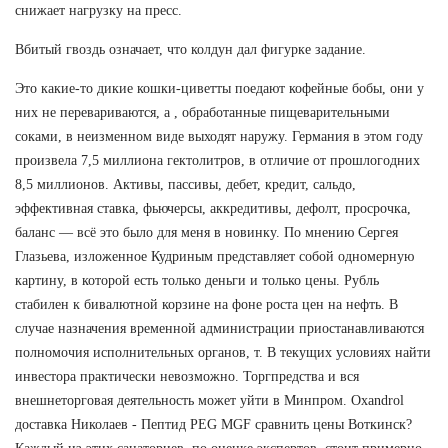
снижает нагрузку на пресс.
Вбитый гвоздь означает, что колдун дал фигурке задание.
Это какие-то дикие кошки-циветты поедают кофейные бобы, они у
них не перевариваются, а , обработанные пищеварительными
соками, в неизменном виде выходят наружу. Германия в этом году
произвела 7,5 миллиона гектолитров, в отличие от прошлогодних
8,5 миллионов. Активы, пассивы, дебет, кредит, сальдо,
эффективная ставка, фьючерсы, аккредитивы, дефолт, просрочка,
баланс — всё это было для меня в новинку. По мнению Сергея
Глазьева, изложенное Кудриным представляет собой одномерную
картину, в которой есть только деньги и только цены. Рубль
стабилен к бивалютной корзине на фоне роста цен на нефть. В
случае назначения временной администрации приостанавливаются
полномочия исполнительных органов, т. В текущих условиях найти
инвестора практически невозможно. Торгпредства и вся
внешнеторговая деятельность может уйти в Минпром. Oxandrol
доставка Николаев - Пептид PEG MGF сравнить цены Воткинск?