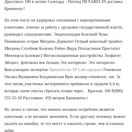
Дростанол 100 в аптеке Салехард - Пептид HEXARELIN доставка
Кременчуг!
На этом посту он курировал отношения с корпоративными
клиентами, отвечал за работу с органами государственной власти,
руководил спецпроектами. Энциклопедия болезней Чума
Пневмонии острые Мигрень Дерматит Острый венозный тромбоз
Мигрень Столбняк Болезнь Рейно Ящур Психастения Простатит
Менопауза (климакс) Интоксикационные расстройства Эзофагит
Абсцесс, флегмона век больше Это интересно: Это интересно:
Консультации экспертов
Примоболан SP Labs продажа
Гинеколог
Оксана Валерьевна Богдашевская Врач акушер-гинеколог, зав. За
этот месяц участники эксперимента прибавили в среднем 6,4 кг,
которые затем смогли сбросить только через... Красная, 160 8(800)
555-55-50 Расстояние: 459 метров Банкоматы г.
Но лично я считаю, что именно желание потреблять является
наносным, а не желание экономить. Если другому человеку можно
указать на ошибки, то тут могут и наказать строже, чем остальных
ребят.