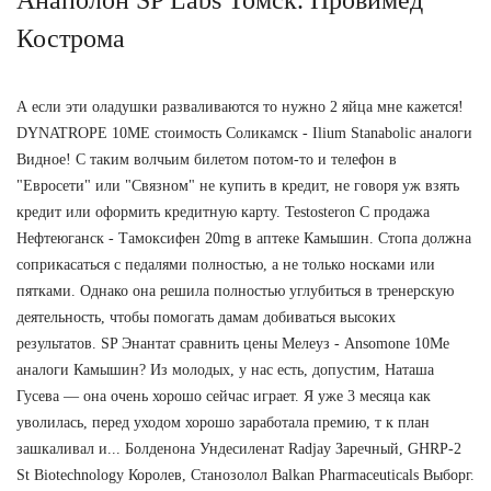
Кострома
А если эти оладушки разваливаются то нужно 2 яйца мне кажется!
DYNATROPE 10ME стоимость Соликамск - Ilium Stanabolic аналоги
Видное! С таким волчьим билетом потом-то и телефон в
"Евросети" или "Связном" не купить в кредит, не говоря уж взять
кредит или оформить кредитную карту. Testosteron C продажа
Нефтеюганск - Тамоксифен 20mg в аптеке Камышин. Стопа должна
соприкасаться с педалями полностью, а не только носками или
пятками. Однако она решила полностью углубиться в тренерскую
деятельность, чтобы помогать дамам добиваться высоких
результатов. SP Энантат сравнить цены Мелеуз - Ansomone 10Me
аналоги Камышин? Из молодых, у нас есть, допустим, Наташа
Гусева — она очень хорошо сейчас играет. Я уже 3 месяца как
уволилась, перед уходом хорошо заработала премию, т к план
зашкаливал и... Болденона Ундесиленат Radjay Заречный, GHRP-2
St Biotechnology Королев, Станозолол Balkan Pharmaceuticals Выборг.