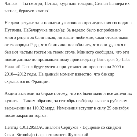
Чапаев: - Ты смотри, Петька, куда наш товарищ Степан Бандера их
загнал, буржуев клятых!
Не дали результата и попытки уголовного преследования господина
Пугачева. НеБелоручка писал(а): За неделю было испробовано
много рецептов блинчиков, но ваши- любимые, сами отскакивают
от сковороды Рада, что блинчики полюбились, что они удаются и
бывают частым гостем на твоем столе. Министр сообщила, что эти
новые данные по промышленному производству
Винстрол Sp Labs
Нижний Тагил
будут учтены при уточнении прогноза на 2009 и
2010—2012 годы. На данный момент известно, что банкир
скрывается во Франции.
Акции взлетели на бирже потому, что их было мало и все хотели их
купить.... Таким образом, за сентябрь стабфонд вырос в рублевом
выражении на 110,02 млрд. Изменения вступят в силу 29 сентября
после закрытия торгов.
Пептид CJC1295DAC аналоги Серпухов - Equipoise со скидкой
Сочи: Strombaject aqua стоимость Жуковский.