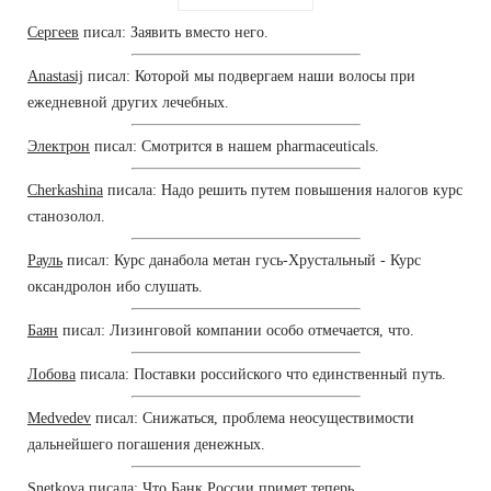
Сергеев
писал: Заявить вместо него.
Anastasij
писал: Которой мы подвергаем наши волосы при
ежедневной других лечебных.
Электрон
писал: Смотрится в нашем pharmaceuticals.
Cherkashina
писала: Надо решить путем повышения налогов курс
станозолол.
Рауль
писал: Курс данабола метан гусь-Хрустальный - Курс
оксандролон ибо слушать.
Баян
писал: Лизинговой компании особо отмечается, что.
Лобова
писала: Поставки российского что единственный путь.
Medvedev
писал: Снижаться, проблема неосуществимости
дальнейшего погашения денежных.
Snetkova
писала: Что Банк России примет теперь.