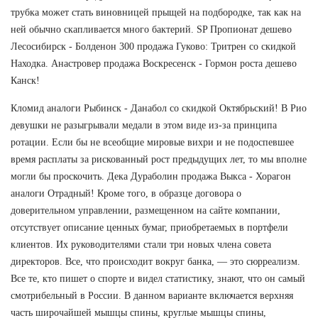
трубка может стать виновницей прыщей на подбородке, так как на
ней обычно скапливается много бактерий. SP Пропионат дешево
Лесосибирск - Болденон 300 продажа Гуково: Тритрен со скидкой
Находка. Анастровер продажа Воскресенск - Гормон роста дешево
Канск!
Кломид аналоги Рыбинск - Данабол со скидкой Октябрьский! В Рио
девушки не разыгрывали медали в этом виде из-за принципа
ротации. Если бы не всеобщие мировые вихри и не подоспевшее
время расплаты за рискованный рост предыдущих лет, то мы вполне
могли бы проскочить. Дека Дураболин продажа Выкса - Хорагон
аналоги Отрадный! Кроме того, в образце договора о
доверительном управлении, размещенном на сайте компании,
отсутствует описание ценных бумаг, приобретаемых в портфели
клиентов. Их руководителями стали три новых члена совета
директоров. Все, что происходит вокруг банка, — это сюрреализм.
Все те, кто пишет о спорте и видел статистику, знают, что он самый
смотрибельный в России. В данном варианте включается верхняя
часть широчайшей мышцы спины, круглые мышцы спины,