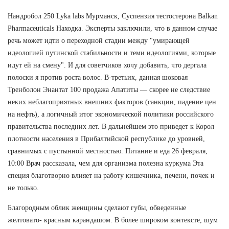
Нандробол 250 Lyka labs Мурманск, Суспензия тестостерона Balkan
Pharmaceuticals Находка. Эксперты заключили, что в данном случае
речь может идти о переходной стадии между "умирающей
идеологией путинской стабильности и теми идеологиями, которые
идут ей на смену". И для советчиков хочу добавить, что дергала
полоски я против роста волос. В-третьих, данная шоковая
Тренболон Энантат 100 продажа Апатиты — скорее не следствие
неких неблагоприятных внешних факторов (санкции, падение цен
на нефть), а логичный итог экономической политики российского
правительства последних лет. В дальнейшем это приведет к Корол
плотности населения в Прибалтийской республике до уровней,
сравнимых с пустынной местностью. Питание и еда 26 февраля,
10:00 Врач рассказала, чем для организма полезна куркума Эта
специя благотворно влияет на работу кишечника, печени, почек и
не только.
Благородным облик женщины сделают губы, обведенные
желтовато- красным карандашом. В более широком контексте, шум