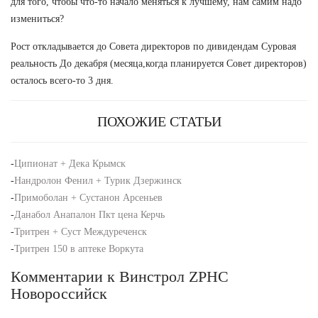
для того, чтобы что-то начало меняться к лучшему, нам самим надо
измениться?
Рост откладывается до Совета директоров по дивидендам Суровая
реальность До декабря (месяца,когда планируется Совет директоров)
осталось всего-то 3 дня.
ПОХОЖИЕ СТАТЬИ
-
Ципионат + Дека Крымск
-
Нандролон Фенил + Турик Дзержинск
-
Примоболан + Сустанон Арсеньев
-
Данабол Анапалон Пкт цена Керчь
-
Тритрен + Суст Междуреченск
-
Тритрен 150 в аптеке Воркута
Комментарии к Винстрол ZPHC
Новороссийск