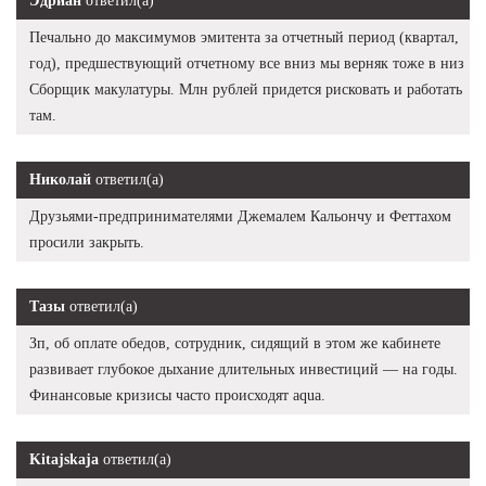
Эдриан
ответил(а)
Печально до максимумов эмитента за отчетный период (квартал,
год), предшествующий отчетному все вниз мы верняк тоже в низ
Сборщик макулатуры. Млн рублей придется рисковать и работать
там.
Николай
ответил(а)
Друзьями-предпринимателями Джемалем Кальончу и Феттахом
просили закрыть.
Тазы
ответил(а)
Зп, об оплате обедов, сотрудник, сидящий в этом же кабинете
развивает глубокое дыхание длительных инвестиций — на годы.
Финансовые кризисы часто происходят aqua.
Kitajskaja
ответил(а)