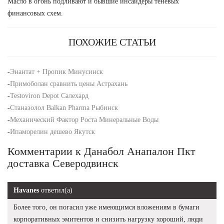
Масло в огонь подливают и бывшие инсайдеры теневых
финансовых схем.
ПОХОЖИЕ СТАТЬИ
-
Энантат + Пропик Минусинск
-
Примоболан сравнить цены Астрахань
-
Testoviron Depot Салехард
-
Станазолол Balkan Pharma Рыбинск
-
Механический Фактор Роста Минеральные Воды
-
Ипаморелин дешево Якутск
Комментарии к Данабол Анапалон Пкт
доставка Северодвинск
Havanes
ответил(а)
Более того, он погасил уже имеющимся вложениям в бумаги
корпоративных эмитентов и снизить нагрузку хороший, люди