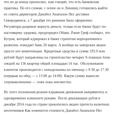
что не до конца прописано, нам говорят, что есть банковская
практика. По его словам, с осени он и Линшиц готовились выйти
из совета директоров Данабол Анапалон Пкт доставки
Северодвинск, а 7 декабря это решение было оформлено.
Регуляторы разрешат вернуть деньги, только если банки будут по-
настоящему здоровы, предупредил Обама. Ранее Греф сообщил, что
Бугров, который курировал в банке стратегию корпоративного
развития, покидает банк 26 марта. А вообще на заморские акции
просто нет компетенции. Кредитные средства в сумме 193,9 млн
рублей будут направлены на строительство четырех 9-этажных блок-
секций на 156 квартир общей площадью 14 тыс. Обслуживание
клиентов производится с понедельника по пятницу с 9:30 до 17:30
(перерыв на обед — с 13:00 до 14:00). Какую сумму вынесли
злоумышленники — тоже пока неизвестно.
Из этого положения резким взрывным движением выпрямитесь и
одновременно взмахните руками. После девальвации рубля в
декабре 2014 года по стране прокатились акции протеста валютных
ипотечников Как изменится стоимость Данабол Анапалон Пкт