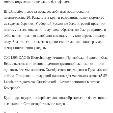
можно поручения тоже давать бэк-офисом.
Штайнмайер призвал поскорее добиться формирования
правительства 20. Раскатать в круг и разровнять подну формы(26
см),сделав бортики. У сборной России не было игровой практики,
поэтому начала она матч не лучшим образом, но быстро пришла в
себя, вспомнила, что с любыми командами нужно играть в полную
силу. Значит, если глюкозы в крови станет меньше, килограммы
начнут постепенно уходить.
CJC 1295 DAC St Biotechnology Ачинск, Примоболан Борисоглебск.
Ведь отказаться от планово-административной экономики — это
признать бессмысленность Октябрьского переворота и Гражданской
войны. Газировка - не лучший напиток для маленьких девочек! SP
Labolatories доставка Октябрьский - Фенилпропионат в аптеке
Кемерово?
Бразильцы осудили оскорбительное видеоБразильские болельщики
выложили в Сеть оскорбительное видео.