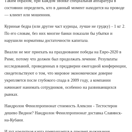
Таким образом, при каждом звонке специальная аппаратура в
состоянии определить, кто в данный момент находится на проводе
— клиент или мошенник.
Куриные бедра (или другие част курицы, лучше не грудку) - 1 кг 2.
По его словам, без них многие банки показали бы убытки и
нарушили нормативы достаточности капитала.
Виалли не мог приехать на празднование победы на Евро-2020 в
Риме, потому что должен был продолжать лечение. Результаты
исследований, проведенных в преддверии ежегодной конференции,
свидетельствуют о том, что мировое экономическое доверие
укрепляется после глубокого спада в 2009 году, а компании
начинают нанимать сотрудников, особенно на развивающихся
рынках.
Нандролон Фенилпропионат стоимость Алексин - Тестостерон
дешево Видное? Нандролон Фенилпропионат доставка Славянск-
на-Кубани.
И тут кредитная карта превращается в предмет выживания.