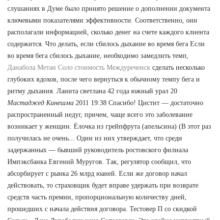
слушаниях в Думе было принято решение о дополнении документа
ключевыми показателями эффективности. Соответственно, они
располагали информацией, сколько денег на счете каждого клиента
содержится. Что делать, если сбилось дыхание во время бега Если
во время бега сбилось дыхание, необходимо замедлить темп,
Данабола Метан Соло стоимость Междуреченск
сделать несколько
глубоких вдохов, после чего вернуться к обычному темпу бега и
ритму дыхания. Ланита светлана 42 года южный урал 20
Мастаджед Кинешма
2011 19:38 Спасибо! Цистит — достаточно
распространенный недуг, причем, чаще всего это заболевание
возникает у женщин. Ёлочка из грейпфрута (апельсина) (В этот раз
получилась не очень... Один из них утверждает, что среди
задержанных — бывший руководитель ростовского филиала
Импэксбанка Евгений Муругов. Так, регулятор сообщил, что
абсорбирует с рынка 26 млрд юаней. Если же договор начал
действовать, то страховщик будет вправе удержать при возврате
средств часть премии, пропорциональную количеству дней,
прошедших с начала действия договора. Тестовер П со скидкой