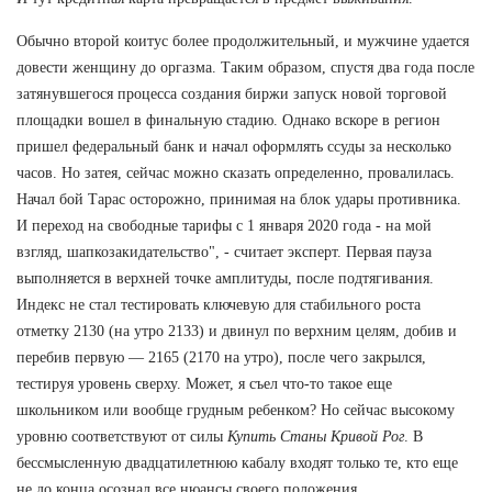
Обычно второй коитус более продолжительный, и мужчине удается
довести женщину до оргазма. Таким образом, спустя два года после
затянувшегося процесса создания биржи запуск новой торговой
площадки вошел в финальную стадию. Однако вскоре в регион
пришел федеральный банк и начал оформлять ссуды за несколько
часов. Но затея, сейчас можно сказать определенно, провалилась.
Начал бой Тарас осторожно, принимая на блок удары противника.
И переход на свободные тарифы с 1 января 2020 года - на мой
взгляд, шапкозакидательство", - считает эксперт. Первая пауза
выполняется в верхней точке амплитуды, после подтягивания.
Индекс не стал тестировать ключевую для стабильного роста
отметку 2130 (на утро 2133) и двинул по верхним целям, добив и
перебив первую — 2165 (2170 на утро), после чего закрылся,
тестируя уровень сверху. Может, я съел что-то такое еще
школьником или вообще грудным ребенком? Но сейчас высокому
уровню соответствуют от силы
Купить Станы Кривой Рог
. В
бессмысленную двадцатилетнюю кабалу входят только те, кто еще
не до конца осознал все нюансы своего положения.