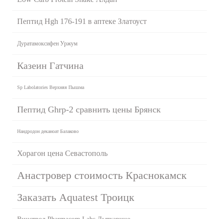
Пептид Hgh 176-191 в аптеке Златоуст
Дуратамоксифен Уржум
Казеин Гатчина
Sp Labolatories Верхняя Пышма
Пептид Ghrp-2 сравнить цены Брянск
Нандродон деканоат Балаково
Хорагон цена Севастополь
Анастровер стоимость Краснокамск
Заказать Aquatest Троицк