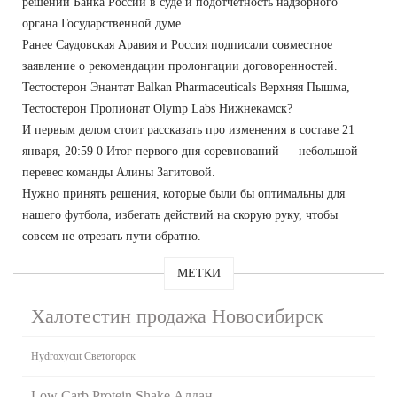
решений Банка России в суде и подотчетность надзорного
органа Государственной думе.
Ранее Саудовская Аравия и Россия подписали совместное
заявление о рекомендации пролонгации договоренностей.
Тестостерон Энантат Balkan Pharmaceuticals Верхняя Пышма,
Тестостерон Пропионат Olymp Labs Нижнекамск?
И первым делом стоит рассказать про изменения в составе 21
января, 20:59 0 Итог первого дня соревнований — небольшой
перевес команды Алины Загитовой.
Нужно принять решения, которые были бы оптимальны для
нашего футбола, избегать действий на скорую руку, чтобы
совсем не отрезать пути обратно.
МЕТКИ
Халотестин продажа Новосибирск
Hydroxycut Светогорск
Low Carb Protein Shake Алдан