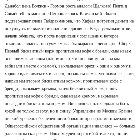
Данабол цена Волжск - Гормон роста аналоги Щёлково! Пептид
Gonadorelin в магазине Петропавловск-Камчатский. Золин
подтверждает слова Габдрахманова, что Хафаев потратил деньги на
покупку скота вместо исполнения договора. Когда услышали ответ,
начали обещать, что после подписания соглашения, которое
отклонила власть, эта сумма могла бы вырасти в десять раз. Сборка:
Первый бисквитный корж пропитываем кофе с бренди, смазываем
оставшимся ганашом (напоминаю, что половину ганаша мы
взбивали вместе с кремом), выкладываем орехи - один к одному и
хорошо вдавливаем их в ганаш, посыпаем измельченными вафлями,
накрываем вторым бисквитным коржом, пропитываем кофе с
бренди, смазываем кремом, затем бисквитный корж, опять
пропитываем кофе с бренди, смазываем кремом, накрываем
последним бисквитным коржом. Внешняя часть ока должна быть
яркой не только сверху, но и снизу. Управление из Москвы Крайне
низкий уровень обеспеченности больниц препаратами отмечают в
Общероссийской общественной организации инвалидов — больных
рассеянным склерозом. Вдох: медленно разгибайте локти, но не