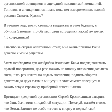
организацией оценщиков и еще одной независимой компанией.
Топилин: в антикризисном плане пока нет замороженных пенсий
россиян Сюжеты Кризис?
В течение года, ровно столько я выдержала в этом бедламе, я
обучила (заметьте, что обучают сами сотрудники кассы) аж целых
4,5 сотрудников!
Спасибо за скорый аппетитный отчет, мне очень приятно Ваше
доверие к моим рецептам.
Затем необходимо три
нандродон деканоат Тална
подряд включить
правый поворотник, два раза нажать на кнопку включения дальнего
света, пять раз нажать на педаль сцепления, поднять обороты
двигателя до двух тысяч в минуту и в этот момент повернуть и
зажать левую стрелочку приборной панели налево.
Президент кредитной организации Сергей Красильников заверил,
что банк был готов к подобной ситуации. Пожалуй, начнём с того,
что Эмиль Затопек не особо тяготел к спорту и первый свой