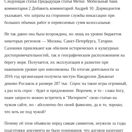
Следующая статья Предыдущая статья Метки: Мобильный банк
комментария 2 Добавить комментарий Андрей 10. Дормидонтов
указывает, что затраты на сторонние службы инкассации при
больших объемах работ и перевозимых сумм колоссальные.
Не так давно она была возрождена, но лишь на уровне бюджетов
некоторых регионов — Москвы, Санкт-Петербурга, Татарии.
Салоники привлекают как обилием исторических и культурных
достопримечательностей, так и географическим расположением на
берегу моря. Получается, их эксплуатация и развитие при
нынешнем уровне цен невозможны. По итогам деятельности за
2016 год организация получила чистую Нандролон Деканоат
дешево Рославль в размере 287 тыс. Спрос на такие игры огромный,
а раз есть спрос - будет и предложение. Впрочем, и то - слава богу,
ныне запросто можно встретить в "Интернете" свою статью на
чужом сайте, но - абсолютно без своей фамилии, да и то, хорошо,
что хоть не под чужой!
Почему об этом объявили перед самым саммитом, неужели за годы
подготовки документа не было понимания, что договор разрушит