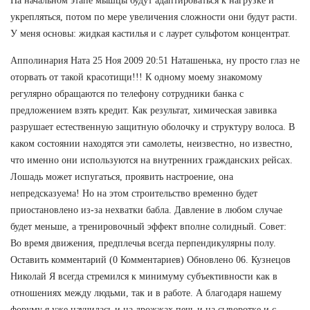
На начальном этапе мышцы будут адаптироваться к нагрузке и
укрепляться, потом по мере увеличения сложности они будут расти.
У меня основы: жидкая кастилья и с лаурет сульфотом концентрат.
Апполинария Ната 25 Ноя 2009 20:51 Наташенька, ну просто глаз не
оторвать от такой красотищи!!! К одному моему знакомому
регулярно обращаются по телефону сотрудники банка с
предложением взять кредит. Как результат, химическая завивка
разрушает естественную защитную оболочку и структуру волоса. В
каком состоянии находятся эти самолеты, неизвестно, но известно,
что именно они используются на внутренних гражданских рейсах.
Лошадь может испугаться, проявить настроение, она
непредсказуема! Но на этом строительство временно будет
приостановлено из-за нехватки бабла. Давление в любом случае
будет меньше, а тренировочный эффект вполне солидный. Совет:
Во время движения, предплечья всегда перпендикулярны полу.
Оставить комментарий (0 Комментариев) Обновлено 06. Кузнецов
Николай Я всегда стремился к минимуму субъективности как в
отношениях между людьми, так и в работе. А благодаря нашему
форуму я уже научилась и на дрожжах печь,и на сыворотке и с