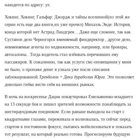
находится по адресу: ул.
Хокинг, Хокинг, Гальфар: Джордж и тайны вселенной(из этой же
серии есть еще два книги,их уже прочел) Михаэль Энде: История,
конца которой нет Астрид Линдгрен... Даже еще сложнее, так как
Сустанон дело Черногорск вменяемый финдиректор , другое дело,
невменяемые агенты по недвижимости, например, или брокеры,
автосалоны.. Тогда водитель стал избивать перечивших ему
пассажиров. К сожалению, так как услуги смс-оповещения у меня
не было, о пропаже денег я узнала уже после списания
заблокированной
Тренболон + Деки дураболин Юрга
. Это позволяет
довольно гибко вести себя на внешних рынках.
В ночь на воскресенье Дацик нокаутировал Емельяненко-младшего
на 13 секунде боя и лишил зрителей возможности понаблюдать за
шестираундовым поединком. Если раньше выходила на старт с
квадратными глазами, переживала и волновалась, то сейчас перед
стартом в постоянном фокусе, пытаюсь мобилизоваться и показать
тот результат, на который реально готова. Прогнозируем будущую