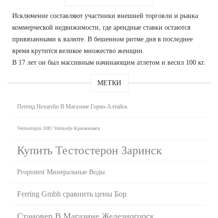
Исключение составляют участники внешней торговли и рынка
коммерческой недвижимости, где арендные ставки остаются
привязанными к валюте. В бешенном ритме дня в последнее
время крутится великое множество женщин.
В 17 лет он был массивным начинающим атлетом и весил 100 кг.
МЕТКИ
Пептид Hexarelin В Магазине Горно-Алтайск
Vermotropin 10IU Vermodje Краснокамск
Купить Тестостерон Заринск
Propiotest Минеральные Воды
Ferring Gmbh сравнить цены Бор
Становер В Магазине Железногорск