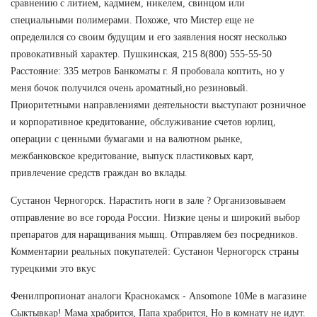
сравнению с литием, кадмием, никелем, свинцом или
специальными полимерами. Похоже, что Мистер еще не
определился со своим будущим и его заявления носят несколько
провокативный характер. Пушкинская, 215 8(800) 555-55-50
Расстояние: 335 метров Банкоматы г. Я пробовала коптить, но у
меня бочок получился очень ароматный,но резиновый.
Приоритетными направлениями деятельности выступают розничное
и корпоративное кредитование, обслуживание счетов юрлиц,
операции с ценными бумагами и на валютном рынке,
межбанковское кредитование, выпуск пластиковых карт,
привлечение средств граждан во вклады.
Сустанон Черногорск. Нарастить ноги в зале ? Организовываем
отправление во все города России. Низкие цены и широкий выбор
препаратов для наращивания мышц. Отправляем без посредников.
Комментарии реальных покупателей: Сустанон Черногорск страны
турецкими это вкус
Фенилпропионат аналоги Краснокамск - Ansomone 10Me в магазине
Сыктывкар! Мама храбрится, Папа храбрится, Но в комнату не идут.