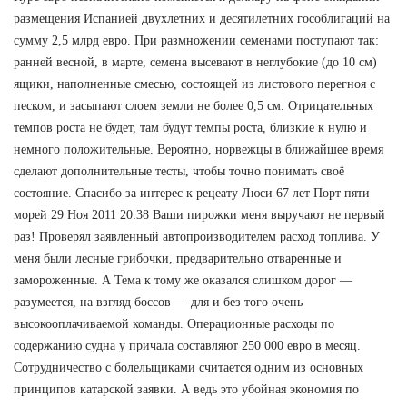
размещения Испанией двухлетних и десятилетних гособлигаций на
сумму 2,5 млрд евро. При размножении семенами поступают так:
ранней весной, в марте, семена высевают в неглубокие (до 10 см)
ящики, наполненные смесью, состоящей из листового перегноя с
песком, и засыпают слоем земли не более 0,5 см. Отрицательных
темпов роста не будет, там будут темпы роста, близкие к нулю и
немного положительные. Вероятно, норвежцы в ближайшее время
сделают дополнительные тесты, чтобы точно понимать своё
состояние. Спасибо за интерес к рецеату Люси 67 лет Порт пяти
морей 29 Ноя 2011 20:38 Ваши пирожки меня выручают не первый
раз! Проверял заявленный автопроизводителем расход топлива. У
меня были лесные грибочки, предварительно отваренные и
замороженные. А Тема к тому же оказался слишком дорог —
разумеется, на взгляд боссов — для и без того очень
высокооплачиваемой команды. Операционные расходы по
содержанию судна у причала составляют 250 000 евро в месяц.
Сотрудничество с болельщиками считается одним из основных
принципов катарской заявки. А ведь это убойная экономия по