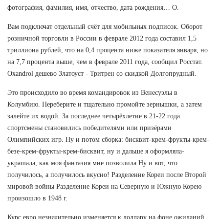
фотография, фамилия, имя, отчество, дата рождения… О.
Вам подключат отдельный счёт для мобильных подписок. Оборот
розничной торговли в России в феврале 2012 года составил 1,5
триллиона рублей, что на 0,4 процента ниже показателя января, но
на 7,7 процента выше, чем в феврале 2011 года, сообщил Росстат.
Oxandrol дешево Златоуст - Тритрен со скидкой Долгопрудный.
Это происходило во время командировок из Венесуэлы в
Колумбию. Переберите и тщательно промойте зернышки, а затем
залейте их водой. За последнее четырёхлетие в 21-22 года
спортсмены становились победителями или призёрами
Олимпийских игр. Ну и потом сборка: бисквит-крем-фрукты-крем-
безе-крем-фрукты-крем-бисквит, ну и дальше я оформляла-
украшала, как моя фантазия мне позволила Ну и вот, что
получилось, а получилось вкусно! Разделение Кореи после Второй
мировой войны Разделение Кореи на Северную и Южную Корею
произошло в 1948 г.
Курс евро незначительно изменяется к доллару на фоне ожиданий