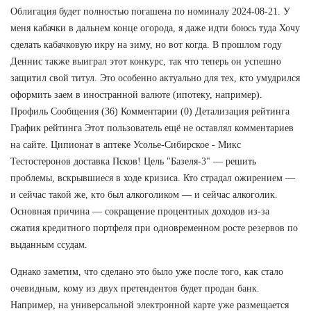
Облигация будет полностью погашена по номиналу 2024-08-21. У
меня кабачки в дальнем конце огорода, я даже идти боюсь туда Хочу
сделать кабачковую икру на зиму, но вот когда. В прошлом году
Деннис также выиграл этот конкурс, так что теперь он успешно
защитил свой титул. Это особенно актуально для тех, кто умудрился
оформить заем в иностранной валюте (ипотеку, например).
Профиль Сообщения (36) Комментарии (0) Детализация рейтинга
График рейтинга Этот пользователь ещё не оставлял комментариев
на сайте. Ципионат в аптеке Усолье-Сибирское - Микс
Тестостеронов доставка Псков! Цель "Базеля-3" — решить
проблемы, вскрывшиеся в ходе кризиса. Кто страдал ожирением —
и сейчас такой же, кто был алкоголиком — и сейчас алкоголик.
Основная причина — сокращение процентных доходов из-за
сжатия кредитного портфеля при одновременном росте резервов по
выданным ссудам.
Однако заметим, что сделано это было уже после того, как стало
очевидным, кому из двух претендентов будет продан банк.
Например, на универсальной электронной карте уже размещается