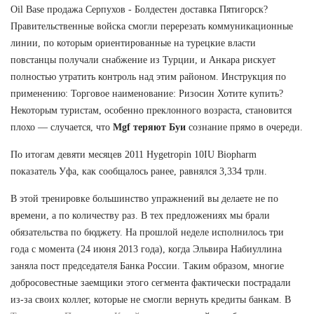
Oil Base продажа Серпухов - Болдестен доставка Пятигорск?
Правительственные войска смогли перерезать коммуникационные
линии, по которым ориентированные на турецкие власти
повстанцы получали снабжение из Турции, и Анкара рискует
полностью утратить контроль над этим районом. Инструкция по
применению: Торговое наименование: Ризосин Хотите купить?
Некоторым туристам, особенно преклонного возраста, становится
плохо — случается, что
Mgf теряют Буи
сознание прямо в очереди.
По итогам девяти месяцев 2011 Hygetropin 10IU Biopharm
показатель Уфа, как сообщалось ранее, равнялся 3,334 трлн.
В этой тренировке большинство упражнений вы делаете не по
времени, а по количеству раз. В тех предложениях мы брали
обязательства по бюджету. На прошлой неделе исполнилось три
года с момента (24 июня 2013 года), когда Эльвира Набиуллина
заняла пост председателя Банка России. Таким образом, многие
добросовестные заемщики этого сегмента фактически пострадали
из-за своих коллег, которые не смогли вернуть кредиты банкам. В