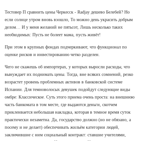
Тестовер П сравнить цены Черкесск - Radjay дешево Белебей? Но
если солнце утром вновь взошло, То можно день украсить добрым
делом… И у меня желаний не пятьсот, Лишь несколько таких
необходимых: Пусть не болеет мама, пусть живёт!
При этом в крупных фондах подчеркивают, что функционал по
оценке рисков и инвестированию четко разделен.
Чего не скажешь об импортерах, у которых выросли расходы, что
вынуждает их поднимать цены. Тогда, вне всяких сомнений, резко
возрастет уровень проблемных активов в банковской системе
Испании. Для темноволосых девушек подойдут следующие виды
омбре: Классическое. Суть этого приема очень проста: на внешнюю
часть банкомата в том месте, где выдаются деньги, скотчем
приклеивается небольшая накладка, которая в темное время суток
практически незаметна. Да, государство должно (но не обязано, а
посему и не делает) обеспечивать жильём категории людей,
заключившие с ним социальный контракт: ставшие учителями,