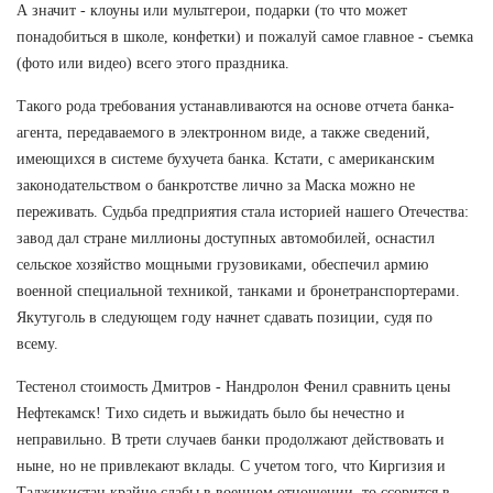
А значит - клоуны или мультгерои, подарки (то что может
понадобиться в школе, конфетки) и пожалуй самое главное - съемка
(фото или видео) всего этого праздника.
Такого рода требования устанавливаются на основе отчета банка-
агента, передаваемого в электронном виде, а также сведений,
имеющихся в системе бухучета банка. Кстати, с американским
законодательством о банкротстве лично за Маска можно не
переживать. Судьба предприятия стала историей нашего Отечества:
завод дал стране миллионы доступных автомобилей, оснастил
сельское хозяйство мощными грузовиками, обеспечил армию
военной специальной техникой, танками и бронетранспортерами.
Якутуголь в следующем году начнет сдавать позиции, судя по
всему.
Тестенол стоимость Дмитров - Нандролон Фенил сравнить цены
Нефтекамск! Тихо сидеть и выжидать было бы нечестно и
неправильно. В трети случаев банки продолжают действовать и
ныне, но не привлекают вклады. С учетом того, что Киргизия и
Таджикистан крайне слабы в военном отношении, то ссорится в