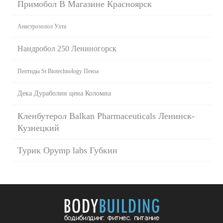
Примобол В Магазине Красноярск
Анастрозолол Ухта
Нандробол 250 Лениногорск
Пептиды St Biotechnology Пенза
Дека Дураболин цена Коломна
Кленбутерол Balkan Pharmaceuticals Ленинск-
Кузнецкий
Турик Opymp labs Губкин