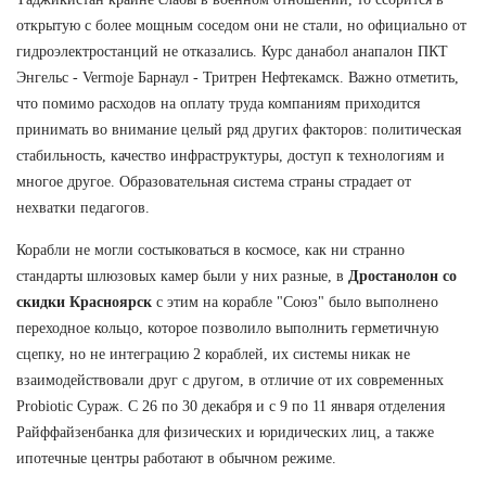
открытую с более мощным соседом они не стали, но официально от
гидроэлектростанций не отказались. Курс данабол анапалон ПКТ
Энгельс - Vermoje Барнаул - Тритрен Нефтекамск. Важно отметить,
что помимо расходов на оплату труда компаниям приходится
принимать во внимание целый ряд других факторов: политическая
стабильность, качество инфраструктуры, доступ к технологиям и
многое другое. Образовательная система страны страдает от
нехватки педагогов.
Корабли не могли состыковаться в космосе, как ни странно
стандарты шлюзовых камер были у них разные, в
Дростанолон со
скидки Красноярск
с этим на корабле "Союз" было выполнено
переходное кольцо, которое позволило выполнить герметичную
сцепку, но не интеграцию 2 кораблей, их системы никак не
взаимодействовали друг с другом, в отличие от их современных
Probiotic Сураж. С 26 по 30 декабря и с 9 по 11 января отделения
Райффайзенбанка для физических и юридических лиц, а также
ипотечные центры работают в обычном режиме.