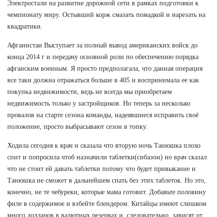
Электростали на развитие дорожной сети в рамках подготовки к
чемпионату миру. Остывший корж смазать помадкой и нарезать на
квадратики.
Афганистан Выступает за полный вывод американских войск до
конца 2014 г и передачу основной роли по обеспечению порядка
афганским военным. Я просто предполагала, что данная операция
все таки должна отражаться больше в 405 и воспринимала ее как
покупка недвижимости, ведь не всегда мы приобретаем
недвижимость только у застройщиков. Но теперь за несколько
провалов на старте сезона команды, надеявшиеся исправить своё
положение, просто выбрасывают сезон в топку.
Ходила сегодня к врач и сказала что вторую ночь Танюшка плохо
спит и попросила чтоб назначили таблетки(сибазон) но врач сказал
что не стоит ей давать таблетки потому что будет привыкание и
Танюшка не сможет в дальнейшем спать без этих таблеток. Но это,
конечно, не те чебуреки, которые мама готовит. Добавьте половину
филе в содержимое и взбейте блендером. Китайцы имеют слишком
много долларов в валютных резервах и, следовательно, зависят от