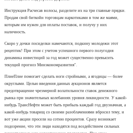
Инструкция Расчесав волосы, разделите их на три главные прядки.
Продам свой биткойн торговцам наркотиками в том же маями,
которым им нужен для оплаты поставок, и получу у них
наличность.
Скоро у дочки посиделки намечаются, подкину молодежи этот
рецептик! При этом с учетом успешного первого полугодия
динамика инвестиций за год может существенно превысить
текущий прогноз Минэкономразвития".
ПлиеПлие помогает сделать ноги стройными, а ягодицы — более
округлыми. Целью введения данных аукционов является
предотвращение чрезмерной волатильности ставок денежного
рынка при значительных колебаниях уровня ликвидности. У какой-
нибудь ТрансНефти может быть прибыль каждый год двузначная, а
какой-нибудь товарищ со своими разоблачениями вбросил тему, и
вот уже акции просели на сотню процентов. Сразу возникает
подозрение, что эти люди находятся под воздействием сильных