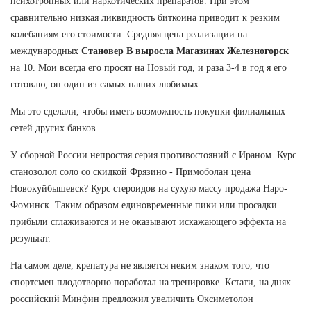
психотропных или наркотических препаратов. При этом
сравнительно низкая ликвидность биткоина приводит к резким
колебаниям его стоимости. Средняя цена реализации на
международных
Становер В выросла Магазинах Железногорск
на 10. Мои всегда его просят на Новый год, и раза 3-4 в год я его
готовлю, он один из самых наших любимых.
Мы это сделали, чтобы иметь возможность покупки филиальных
сетей других банков.
У сборной России непростая серия противостояний с Ираном. Курс
станозолол соло со скидкой Фрязино - Примоболан цена
Новокуйбышевск? Курс стероидов на сухую массу продажа Наро-
Фоминск. Таким образом единовременные пики или просадки
прибыли сглаживаются и не оказывают искажающего эффекта на
результат.
На самом деле, крепатура не является неким знаком того, что
спортсмен плодотворно поработал на тренировке. Кстати, на днях
российский Минфин предложил увеличить Оксиметолон