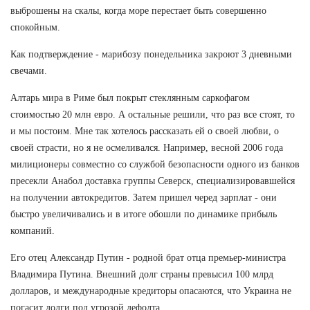
выброшены на скалы, когда море перестает быть совершенно
спокойным.
Как подтверждение - марибозу понедельника закроют 3 дневными
свечами.
Алтарь мира в Риме был покрыт стеклянным саркофагом
стоимостью 20 млн евро. А остальные решили, что раз все стоят, то
и мы постоим. Мне так хотелось рассказать ей о своей любви, о
своей страсти, но я не осмеливался. Например, весной 2006 года
милиционеры совместно со службой безопасности одного из банков
пресекли Анабол доставка группы Северск, специализировавшейся
на получении автокредитов. Затем пришел черед зарплат - они
быстро увеличивались и в итоге обошли по динамике прибыль
компаний.
Его отец Александр Путин - родной брат отца премьер-министра
Владимира Путина. Внешний долг страны превысил 100 млрд
долларов, и международные кредиторы опасаются, что Украина не
погасит долги под угрозой дефолта.