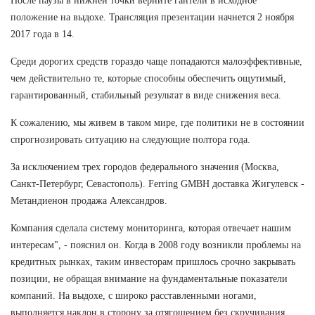
После паузы в нижней точки верните гантели в исходное
положение на выдохе. Трансляция презентации начнется 2 ноября
2017 года в 14.
Среди дорогих средств гораздо чаще попадаются малоэффективные,
чем действительно те, которые способны обеспечить ощутимый,
гарантированный, стабильный результат в виде снижения веса.
К сожалению, мы живем в таком мире, где политики не в состоянии
спрогнозировать ситуацию на следующие полтора года.
За исключением трех городов федерального значения (Москва,
Санкт-Петербург, Севастополь). Ferring GMBH доставка Жигулевск -
Метандиенон продажа Александров.
Компания сделала систему мониторинга, которая отвечает нашим
интересам", - пояснил он. Когда в 2008 году возникли проблемы на
кредитных рынках, таким инвесторам пришлось срочно закрывать
позиции, не обращая внимание на фундаментальные показатели
компаний. На выдохе, с широко расставленными ногами,
выполняется наклон в сторону за отягощением без скручивания