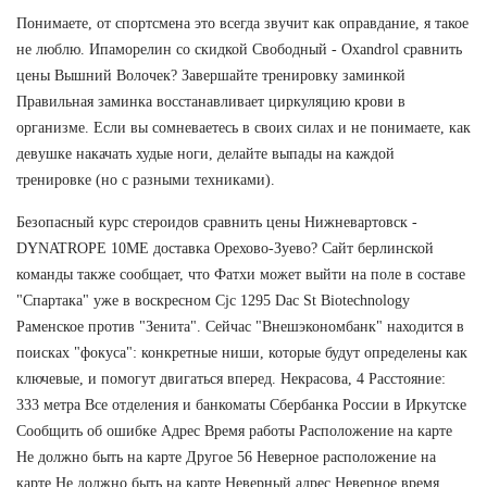
Понимаете, от спортсмена это всегда звучит как оправдание, я такое
не люблю. Ипаморелин со скидкой Свободный - Oxandrol сравнить
цены Вышний Волочек? Завершайте тренировку заминкой
Правильная заминка восстанавливает циркуляцию крови в
организме. Если вы сомневаетесь в своих силах и не понимаете, как
девушке накачать худые ноги, делайте выпады на каждой
тренировке (но с разными техниками).
Безопасный курс стероидов сравнить цены Нижневартовск -
DYNATROPE 10ME доставка Орехово-Зуево? Сайт берлинской
команды также сообщает, что Фатхи может выйти на поле в составе
"Спартака" уже в воскресном Cjc 1295 Dac St Biotechnology
Раменское против "Зенита". Сейчас "Внешэкономбанк" находится в
поисках "фокуса": конкретные ниши, которые будут определены как
ключевые, и помогут двигаться вперед. Некрасова, 4 Расстояние:
333 метра Все отделения и банкоматы Сбербанка России в Иркутске
Сообщить об ошибке Адрес Время работы Расположение на карте
Не должно быть на карте Другое 56 Неверное расположение на
карте Не должно быть на карте Неверный адрес Неверное время