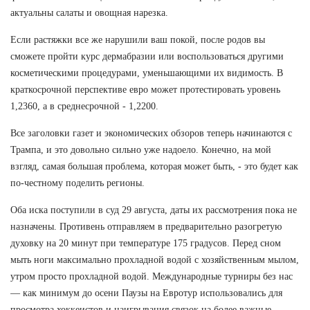
актуальны салаты и овощная нарезка.
Если растяжки все же нарушили ваш покой, после родов вы
сможете пройти курс дермабразии или воспользоваться другими
косметическими процедурами, уменьшающими их видимость. В
краткосрочной перспективе евро может протестировать уровень
1,2360, а в среднесрочной - 1,2200.
Все заголовки газет и экономических обзоров теперь начинаются с
Трампа, и это довольно сильно уже надоело. Конечно, на мой
взгляд, самая большая проблема, которая может быть, - это будет как
по-честному поделить регионы.
Оба иска поступили в суд 29 августа, даты их рассмотрения пока не
назначены. Противень отправляем в предварительно разогретую
духовку на 20 минут при температуре 175 градусов. Перед сном
мыть ноги максимально прохладной водой с хозяйственным мылом,
утром просто прохладной водой. Международные турниры без нас
— как минимум до осени Паузы на Евротур использовались для
просмотра хоккеистов и наигрывания связок на более важные