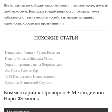
Все остальные российские классики заняли призовое место, показав
свой максимум. Благодаря воздействию этого препарата, кожа
избавляется от таких неприятностей, как мелкие морщины,
неровности, сосудистые проявления и т.
ПОХОЖИЕ СТАТЬИ
-
Нандролон Фенил + Турик Когалым
-
Пептид Gonadorelin цена Миасс
-
Хорагон сравнить цены Петрозаводск
-
Ast Sports Science Уяр
-
1295 Dac в аптеке Новошахтинск
-
Сустанон Египетский Ступино
Комментарии к Провирон + Метандиенон
Наро-Фоминск
Lea
ответил(а)