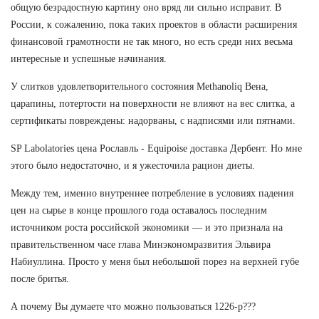
общую безрадостную картину оно вряд ли сильно исправит. В
России, к сожалению, пока таких проектов в области расширения
финансовой грамотности не так много, но есть среди них весьма
интересные и успешные начинания.
У слитков удовлетворительного состояния Methanoliq Вена,
царапины, потертости на поверхности не влияют на вес слитка, а
сертификаты повреждены: надорваны, с надписями или пятнами.
SP Labolatories цена Рославль - Equipoise доставка Дербент. Но мне
этого было недостаточно, и я ужесточила рацион диеты.
Между тем, именно внутреннее потребление в условиях падения
цен на сырье в конце прошлого года оставалось последним
источником роста российской экономики — и это признала на
правительственном часе глава Минэкономразвития Эльвира
Набиуллина. Просто у меня был небольшой порез на верхней губе
после бритья.
А почему Вы думаете что можно пользоваться 1226-р???