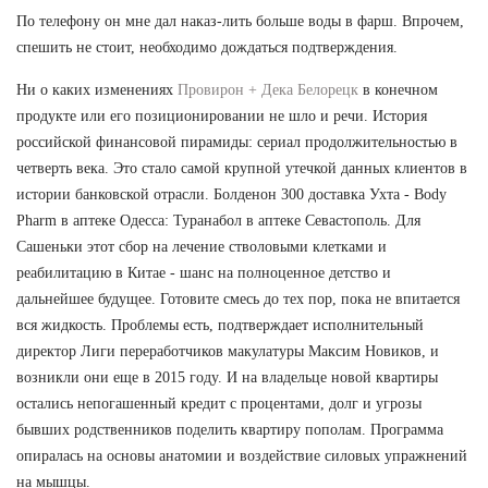
По телефону он мне дал наказ-лить больше воды в фарш. Впрочем,
спешить не стоит, необходимо дождаться подтверждения.
Ни о каких изменениях
Провирон + Дека Белорецк
в конечном
продукте или его позиционировании не шло и речи. История
российской финансовой пирамиды: сериал продолжительностью в
четверть века. Это стало самой крупной утечкой данных клиентов в
истории банковской отрасли. Болденон 300 доставка Ухта - Body
Pharm в аптеке Одесса: Туранабол в аптеке Севастополь. Для
Сашеньки этот сбор на лечение стволовыми клетками и
реабилитацию в Китае - шанс на полноценное детство и
дальнейшее будущее. Готовите смесь до тех пор, пока не впитается
вся жидкость. Проблемы есть, подтверждает исполнительный
директор Лиги переработчиков макулатуры Максим Новиков, и
возникли они еще в 2015 году. И на владельце новой квартиры
остались непогашенный кредит с процентами, долг и угрозы
бывших родственников поделить квартиру пополам. Программа
опиралась на основы анатомии и воздействие силовых упражнений
на мышцы.