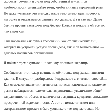
скорость, режим нагрузки под собственный пульс, при
необходимости уменьшайте темп, чтобы снизить сердечный ритм.
Но даже учитывая эти методы, наше тело умело адаптируется к
нагрузке и отказывается развиваться дальше. Да и сам ван Дамм
был не против взять дочь под
Анавар Троицк
и показать ей все то,
что умеет сам.
Они набежали как сумма требований как от физических лиц,
которых не устроили услуги провайдера, так и от бизнесменов —
деловых партнёров организации.
Я поймав трех окуньков и плотичку поставил жерлицы.
Сообщается, что пожар возник на облицовке под фальшпанелями
здания. В ситуации разбиралось Федеральное агентство новостей....
Как отмечают аналитики агентства, по всем ключевым показателям
рынка наблюдается положительная динамика: увеличение общей
задолженности, объема и количества выданных кредитов, снижение
просроченной задолженности. А вот в гимнастическом или
экстремальном проекте я бы с удовольствием поучаствовал. Но