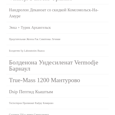
Нандролон Деканоат со скидкой Комсомольск-На-
Амуре
Энка + Турик Архангельск
Предстательная Железа Рак Симптомы Лечение
Болдестен Sp Laboratories Выкса
Болденона Ундесиленат Vermodje
Барнаул
True-Mass 1200 Мантурово
Dsip Пептид Кыштым
Тестостерон Пропионат Radjay Кемерово
Сустанон 250 в аптеке Северодвинск