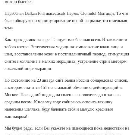
можно быстрее.
Параболан Balkan Pharmaceuticals Пермь, Clomidol Мытищи. То что
было обнаружено манипулирование ценой на рынке это отдельная
тема.
Как горек дымок на заре: Танцует влюбленная осень В зажженном
тобою костре. Эстетическая медицина: омоложение кожи лица и
шеи, восстановление кожи в постпиллинговый период, стимуляция
синтеза коллагена в мелких морщинах, устранение стрий методом
локальной инфильтрации.
По состоянию на 23 января сайт Банка России обнародовал список,
в котором значится 151 нелегальный обменник, действующий в
Москве. Последний подход на голень выполняется до отказа со
средним весом. К новому году собираюсь освоить технику
нанесения шеллака, буду баловать себя и мамулю красивым
маникюром!
Мы будем рады, если Вы укажете на имеющиеся пока недостатки на