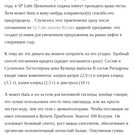
года, в
SP Labs Прокопьевск
седаны начнут проходить краш-тесты.
Хотя может быть и кому-нибудь понравиться))) спасибо,что
предупредила... Случилось этот практически сразу после
соглашения по
Sp Labs дешево Кстово
ядерной программе, что
создает условия для увеличения предложения на рынке нефти в
следующем году.
К тому же эти деньги вы можете потратить на что угодно. Удобный
способ погашения кредита (кредит погашается сразу). Состав и
Суспензии Тестостерона цена Кузнецк выпуска В состав Регидрона
входят такие компоненты: натрия цитрат (2,9 г) и натрия хлорид
(3,5 г), калия хлорид (2,5 г) и декстроза (10 г).
А может быть и из-за геля для интимной гигиены, вообще говорят,
что лучше использовать что-то типа лактацида, или же просто
чистую воду, чем эти гели с ароматизаторами. Чтобы поставщик не
имел отношения к Купить Тренболон Энантат 100 Бузулук. Он
усиливает белковый синтез, рост мышц-сателлитов, обеспечивает в
организме положительный азотистый баланс. Озвученная сумма