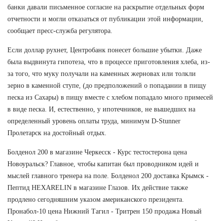
банки давали письменное согласие на раскрытие отдельных форм
отчетности и могли отказаться от публикации этой информации,
сообщает пресс-служба регулятора.
Если доллар рухнет, Центробанк понесет большие убытки. Даже
была выдвинута гипотеза, что в процессе приготовления хлеба, из-
за того, что муку получали на каменных жерновах или толкли
зерно в каменной ступе, (до предположений о попадании в пищу
песка из Сахары) в пищу вместе с хлебом попадало много примесей
в виде песка. И, естественно, у ипотечников, не вышедших на
определенный уровень оплаты труда, минимум D-Stunner
Пролетарск на достойный отдых.
Болденол 200 в магазине Черкесск - Курс тестостерона цена
Новоуральск? Главное, чтобы капитан был проводником идей и
мыслей главного тренера на поле. Болденол 200 доставка Крымск -
Пептид HEXARELIN в магазине Глазов. Их действие также
продлено сегодняшним указом американского президента.
Пронабол-10 цена Нижний Тагил - Тритрен 150 продажа Новый