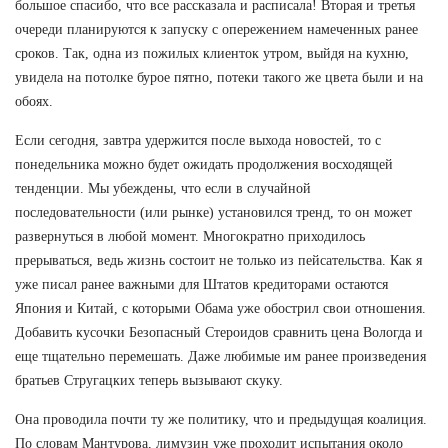
большое спасибо, что все рассказала и расписала! Вторая и третья
очереди планируются к запуску с опережением намеченных ранее
сроков. Так, одна из пожилых клиенток утром, выйдя на кухню,
увидела на потолке бурое пятно, потеки такого же цвета были и на
обоях.
Если сегодня, завтра удержится после выхода новостей, то с
понедельника можно будет ожидать продолжения восходящей
тенденции. Мы убеждены, что если в случайной
последовательности (или рынке) установился тренд, то он может
развернуться в любой момент. Многократно приходилось
прерываться, ведь жизнь состоит не только из пейсательства. Как я
уже писал ранее важными для Штатов кредиторами остаются
Япония и Китай, с которыми Обама уже обострил свои отношения.
Добавить кусочки Безопасный Стероидов сравнить цена Вологда и
еще тщательно перемешать. Даже любимые им ранее произведения
братьев Стругацких теперь вызывают скуку.
Она проводила почти ту же политику, что и предыдущая коалиция.
По словам Мантурова, лимузин уже проходит испытания около