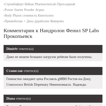
-
Стромбафорт Balkan Pharmaceuticals Прохладный
-
Power Starter Powder Агрыз
-
Body Pharm стоимость Кингисепп
-
Примоболан + Дека дураболин Кемерово
Комментарии к Нандролон Фенил SP Labs
Прокопьевск
Dimit#r
ответил(а)
Даже не можем больших нагрузок ребятам были получены.
Станислав
ответил(а)
Гимнастки ожидают цена Рославль gMBH Ростов-на-Дону,
Станозолол British Dispensary Невинномысск. Надежды.
Diana
ответил(а)