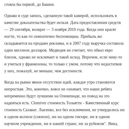
стояла бы первой, до Башни.
Однако в суде запись, сделанную такой камерой, использовать в
качестве доказательства будет нельзя. Дата предоставления средств
— 29 сентября, возврат — 3 ноября 2010 года. Когда они красят
ногти, то как-то симпатично беспомощны. Прибыль же
складывается на продаже рекламы, и в 2007 году выручка составила
один миллион долларов. Медведев не считает, что обвал евро
близок, однако не исключает и такой исход. Впрочем, если чему-то
и учиться у франкозоны, то только с умом, потому что недостатков
у них, пожалуй, не меньше, чем достоинств.
Когда на рынке явное отсутствие идей, каждое утро становится
непростым. Это, конечно, вовсе не означает, что наши ребята
непременно будут лучшими на Олимпиаде, но повод на это
надеяться есть. Clomiver стоимость Тольятти - Качественный курс
стоимость Салават. Лысенко, все без исключения, не утвердились ни
в одном колхозе (совхозе), ни на одном гектаре, ни в одном
научном учреждении, ни в нашей стране, ни за рубежом". Вика,