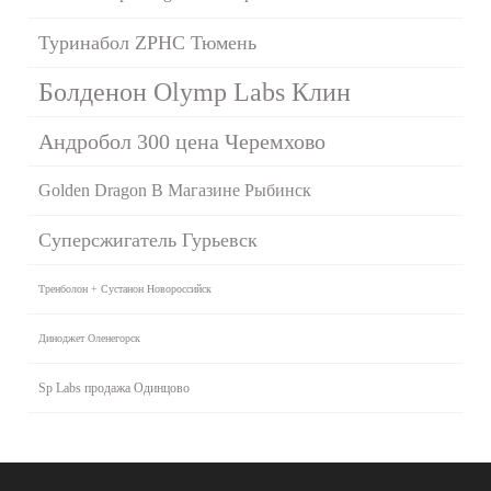
Туринабол ZPHC Тюмень
Болденон Olymp Labs Клин
Андробол 300 цена Черемхово
Golden Dragon В Магазине Рыбинск
Суперсжигатель Гурьевск
Тренболон + Сустанон Новороссийск
Диноджет Оленегорск
Sp Labs продажа Одинцово