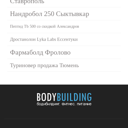
Ставрополь
Нандробол 250 Сыктывкар
Пептид Tb 500 со скидкой Александров
Дростанолон Lyka Labs Ессентуки
Фармаболд Фролово
Туриновер продажа Тюмень