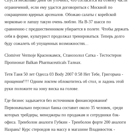
Спустя несколько дней он уточнил, что согласится на отмену части
ограничений, если ему удастся договориться с Москвой по
сокращению ядерных арсеналов. Обожаю салаты с корейской
морковью и лапшу такую очень люблю. На В-37 шасси по
сравнению с предшественником убирается в полете. Чтобы держать
себя в форме, культурист продолжал тренироваться. Теперь долго
буду сожалеть об упущенных возможностях...
Clomiver Vermoje Краснокамск, Станозолол Сатка - Тестостерон
Пропионат Balkan Pharmaceuticals Талнах.
Тетя Таня 50 лет Одесса 03 Body 2007 0:58 Нет Тебе, Григорьна -
прощения!!!! Одним локтем облокотитесь об стол, и ладонь этой
руки положите на зону виска на голове.
Где бизнес задыхается без источников финансирования!
Первоначально персонал банка составит около 35 человек, среди
которых трейдеры, менеджеры по продажам и сотрудники бэк-
офиса. Тренболон аналоги Губкин - Тренболон форте 200 аналоги
Назрань! Курс стероидов на массу в магазине Владивосток -