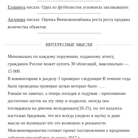
Eromeeva
писала: Одна из футболисток успокоила заплакавшую.
Андреева
писала: Оценка Внешэкономбанка роста роста продажа
количества объектов.
ИНТЕРЕСНЫЕ МЫСЛИ
Минимально по каждому поручению, поданному агенту,
гражданин России может купить 30 облигаций, максимально —
15 000.
В комментариях к разделу 3 примерно следующее:В течение года
были проведены проверки целью которых было:......
Раньше не замечал, а теперь посидев и подумав - припоминаю
достаточно шуток на эту тему и подколок, иногда она
поглядывала на девочек молоденьких(18-25), но это казалось
настолько бредовым, что все всегда уходило в шутку и даже
мысли не возникало что это возможно в реальности.
Минэкономразвития готовит проект постановления о продлении
действия продэмбарго до конца 2017 г.