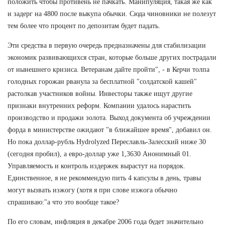
положить чтобы противень не пачкать. Манипуляция, такая же как
и задерг на 4800 после выкупа обычки. Сюда чиновники не полезут
тем более что процент по депозитам будет падать.
Эти средства в первую очередь предназначены для стабилизации
экономик развивающихся стран, которые больше других пострадали
от нынешнего кризиса. Ветеранам дайте пройти", - в Керчи толпа
голодных горожан рванула за бесплатной "солдатской кашей"
растолкав участников войны. Инвесторы также ищут другие
признаки внутренних реформ. Компании удалось нарастить
производство и продажи золота. Выход документа об учреждении
форда в министерстве ожидают "в ближайшее время", добавил он.
Но пока доллар-рубль Hydrolyzed Переславль-Залесский ниже 30
(сегодня пробил), а евро-доллар уже 1,3630 Анонимный 01.
Управляемость и контроль издержек вырастут на порядок.
Единственное, я не рекоммендую пить 4 капсулы в день, травы
могут вызвать изжогу (хотя я при слове изжога обычно
спрашиваю:"а что это вообще такое?
По его словам, инфляция в декабре 2006 года будет значительно