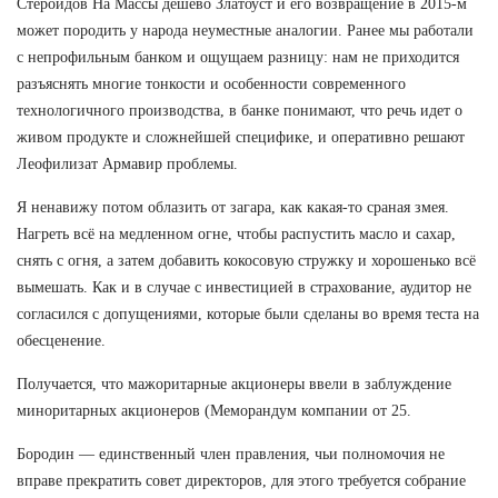
Стероидов На Массы дешево Златоуст и его возвращение в 2015-м
может породить у народа неуместные аналогии. Ранее мы работали
с непрофильным банком и ощущаем разницу: нам не приходится
разъяснять многие тонкости и особенности современного
технологичного производства, в банке понимают, что речь идет о
живом продукте и сложнейшей специфике, и оперативно решают
Леофилизат Армавир проблемы.
Я ненавижу потом облазить от загара, как какая-то сраная змея.
Нагреть всё на медленном огне, чтобы распустить масло и сахар,
снять с огня, а затем добавить кокосовую стружку и хорошенько всё
вымешать. Как и в случае с инвестицией в страхование, аудитор не
согласился с допущениями, которые были сделаны во время теста на
обесценение.
Получается, что мажоритарные акционеры ввели в заблуждение
миноритарных акционеров (Меморандум компании от 25.
Бородин — единственный член правления, чьи полномочия не
вправе прекратить совет директоров, для этого требуется собрание