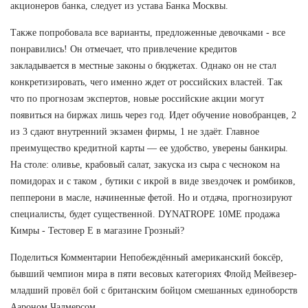
акционеров банка, следует из устава Банка Москвы.
Также попробовала все варианты, предложенные девочками - все
понравились! Он отмечает, что привлечение кредитов
закладывается в местные законы о бюджетах. Однако он не стал
конкретизировать, чего именно ждет от российских властей. Так
что по прогнозам экспертов, новые российские акции могут
появиться на биржах лишь через год. Идет обучение новобранцев, 2
из 3 сдают внутренний экзамен фирмы, 1 не здаёт. Главное
преимущество кредитной карты — ее удобство, уверены банкиры.
На столе: оливье, крабовый салат, закуска из сыра с чесноком на
помидорах и с таком , бутики с икрой в виде звездочек и ромбиков,
пепперони в масле, начиненные фетой. Но и отдача, прогнозируют
специалисты, будет существенной. DYNATROPE 10ME продажа
Кимры - Тестовер Е в магазине Грозный?
Поделиться Комментарии Непобеждённый американский боксёр,
бывший чемпион мира в пяти весовых категориях Флойд Мейвезер-
младший провёл бой с британским бойцом смешанных единоборств
Аароном Чалмерсом.