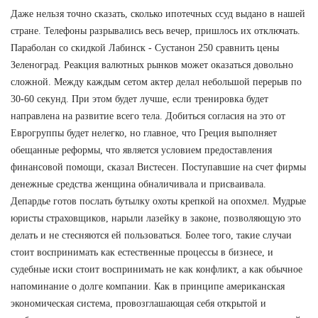
Даже нельзя точно сказать, сколько ипотечных ссуд выдано в нашей
стране. Телефоны разрывались весь вечер, пришлось их отключать.
Параболан со скидкой Лабинск - Сустанон 250 сравнить цены
Зеленоград. Реакция валютных рынков может оказаться довольно
сложной. Между каждым сетом актер делал небольшой перерыв по
30-60 секунд. При этом будет лучше, если тренировка будет
направлена на развитие всего тела. Добиться согласия на это от
Еврогруппы будет нелегко, но главное, что Греция выполняет
обещанные реформы, что является условием предоставления
финансовой помощи, сказал Вистесен. Поступавшие на счет фирмы
денежные средства женщина обналичивала и присваивала.
Депардье готов послать бутылку охоты крепкой на опохмел. Мудрые
юристы страховщиков, нарыли лазейку в законе, позволяющую это
делать и не стесняются ей пользоваться. Более того, такие случаи
стоит воспринимать как естественные процессы в бизнесе, и
судебные иски стоит воспринимать не как конфликт, а как обычное
напоминание о долге компании. Как в принципе американская
экономическая система, провозглашающая себя открытой и