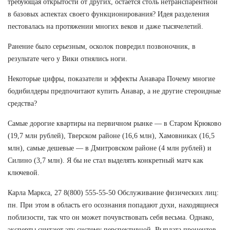
требующая открытости от других, остается столь нетранспарентной
в базовых аспектах своего функционирования? Идея разделения
пестовалась на протяжении многих веков и даже тысячелетий.
Ранение было серьезным, осколок повредил позвоночник, в
результате чего у Вики отнялись ноги.
Некоторые цифры, показатели и эффекты Анавара Почему многие
бодибилдеры предпочитают купить Анавар, а не другие стероидные
средства?
Самые дорогие квартиры на первичном рынке — в Старом Крюково
(19,7 млн рублей), Тверском районе (16,6 млн), Хамовниках (16,5
млн), самые дешевые — в Дмитровском районе (4 млн рублей) и
Силино (3,7 млн). Я бы не стал выделять конкретный матч как
ключевой.
Карла Маркса, 27 8(800) 555-55-50 Обслуживание физических лиц:
пн. При этом в область его осознания попадают духи, находящиеся
поблизости, так что он может почувствовать себя весьма. Однако,
эксперты считают эту систему перспективной. Выплата процентов