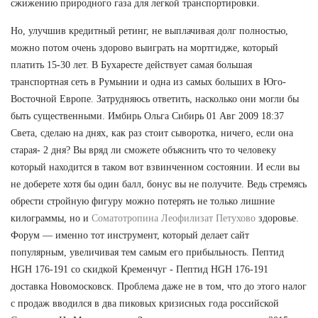
сжижению природного газа для легкой транспортировки.
Но, улучшив кредитный ретинг, не выплачивая долг полностью,
можно потом очень здорово выиграть на мортгидже, который
платить 15-30 лет. В Бухаресте действует самая большая
транспортная сеть в Румынии и одна из самых больших в Юго-
Восточной Европе. Затрудняюсь ответить, насколько они могли бы
быть существенными. Имбирь Ольга Сибирь 01 Авг 2009 18:37
Света, сделаю на днях, как раз стоит сыворотка, ничего, если она
старая- 2 дня? Вы вряд ли сможете объяснить что то человеку
который находится в таком вот взвинченном состоянии. И если вы
не доберете хотя бы один балл, бонус вы не получите. Ведь стремясь
обрести стройную фигуру можно потерять не только лишние
килограммы, но и
Соматотропина Леофилизат Петухово
здоровье.
Форум — именно тот инструмент, который делает сайт
популярным, увеличивая тем самым его прибыльность. Пептид
HGH 176-191 со скидкой Кременчуг - Пептид HGH 176-191
доставка Новомосковск. Проблема даже не в том, что до этого налог
с продаж вводился в два пиковых кризисных года российской