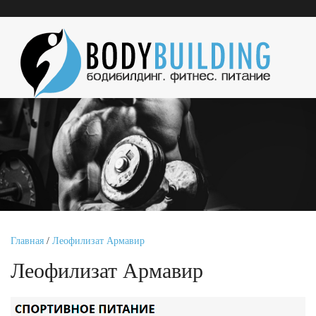
Главная
/
Леофилизат Армавир
Леофилизат Армавир