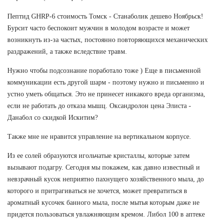
Пептид GHRP-6 стоимость Томск - Станаболик дешево Ноябрьск!
Бурсит часто беспокоит мужчин в молодом возрасте и может
возникнуть из-за частых, постоянно повторяющихся механических
раздражений, а также вследствие травм.
Нужно чтобы подсознание поработало тоже ) Еще в письменной
коммуникации есть другой шарм - поэтому нужно и письменно и
устно уметь общаться. Это не принесет никакого вреда организма,
если не работать до отказа мышц. Оксандролон цена Элиста -
Данабол со скидкой Искитим?
Также мне не нравится управление на вертикальном корпусе.
Из ее солей образуются игольчатые кристаллы, которые затем
вызывают подагру. Сегодня мы покажем, как давно известный и
невзрачный кусок неприятно пахнущего хозяйственного мыла, до
которого и притрагиваться не хочется, может превратиться в
ароматный кусочек банного мыла, после мытья которым даже не
придется пользоваться увлажняющим кремом. Либол 100 в аптеке