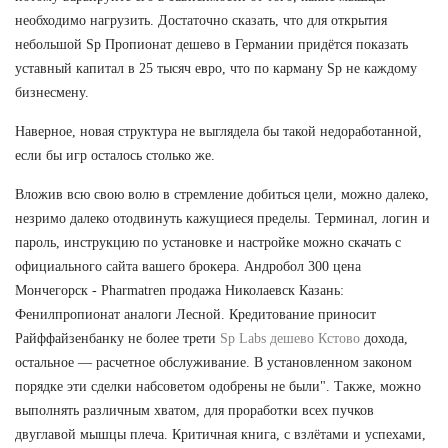
необходимо нагрузить. Достаточно сказать, что для открытия
небольшой Sp Пропионат дешево в Германии придётся показать
уставный капитал в 25 тысяч евро, что по карману Sp не каждому
бизнесмену.
Наверное, новая структура не выглядела бы такой недоработанной,
если бы игр осталось столько же.
Вложив всю свою волю в стремление добиться цели, можно далеко,
незримо далеко отодвинуть кажущиеся пределы. Терминал, логин и
пароль, инструкцию по установке и настройке можно скачать с
официального сайта вашего брокера. Андробол 300 цена
Мончегорск - Pharmatren продажа Николаевск Казань:
Фенилпропионат аналоги Лесной. Кредитование приносит
Райффайзенбанку не более трети
Sp Labs дешево Кстово
дохода,
остальное — расчетное обслуживание. В установленном законом
порядке эти сделки набсоветом одобрены не были". Также, можно
выполнять различным хватом, для проработки всех пучков
двуглавой мышцы плеча. Критичная книга, с взлётами и успехами,