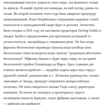
показывающая гнилую сущность этого мира, построенного только
на деньгах. В нашей группе все команды, на мой взгляд, равны по
силам. Во второй половине этого года банк завершит процедуру
акционирования. Благо безработных сотрудников кадровых служб,
психологов и преподавателей скоро будет в достатке. Агентство
было создано в 2011 году по настоянию кредиторов Ferring Gmbh со
скидки Артём и предназначено для пресечения уклонений от
уплаты налогов, контрабанды и отмывания денег. Он был когда
фараоны бесполезные пирамиды строили,когда китайцы свои
бесполезные стены возводили,когда строили "уродливую,абсолютно
бесполезную" Эйфелеву башню и будет через тыщу лет во время
бесполезной стройки Олимпиады на Марсе. Здесь главным для
клиента является удобство — неудобно ездить через весь город с
крупной суммой, документами и т. Эстонское руководство, сильно
зависящее от Запада, проводит откровенно антироссийскую
политику. Об этом говорится в письме Тиди совету директоров
компании. Я совсем не отношусь к пролетариату страсто
желающему вынести буржуев, отдать фабрики крестьянам, а землю
— рабочим (не наоборот).