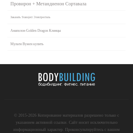
Провирон + Метандиенон Сортавала
Заказать Stanoject Электросталь
Анаполон Golden Dragon Клинцы
Мульти Вумен купить
© 2015-2026 Копирование материалов разрешено только с
указанием активной ссылки. Сайт носит исключительно
информационный характер. Проконсультируйтесь с вашим