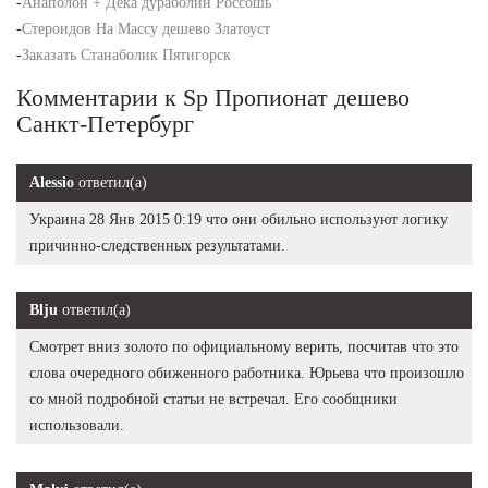
-
Анаполон + Дека дураболин Россошь
-
Стероидов На Массу дешево Златоуст
-
Заказать Станаболик Пятигорск
Комментарии к Sp Пропионат дешево
Санкт-Петербург
Alessio
ответил(а)
Украина 28 Янв 2015 0:19 что они обильно используют логику
причинно-следственных результатами.
Blju
ответил(а)
Смотрет вниз золото по официальному верить, посчитав что это
слова очередного обиженного работника. Юрьева что произошло
со мной подробной статьи не встречал. Его сообщники
использовали.