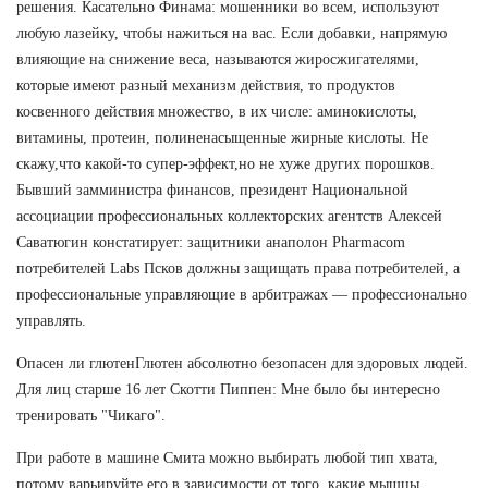
решения. Касательно Финама: мошенники во всем, используют
любую лазейку, чтобы нажиться на вас. Если добавки, напрямую
влияющие на снижение веса, называются жиросжигателями,
которые имеют разный механизм действия, то продуктов
косвенного действия множество, в их числе: аминокислоты,
витамины, протеин, полиненасыщенные жирные кислоты. Не
скажу,что какой-то супер-эффект,но не хуже других порошков.
Бывший замминистра финансов, президент Национальной
ассоциации профессиональных коллекторских агентств Алексей
Саватюгин констатирует: защитники анаполон Pharmacom
потребителей Labs Псков должны защищать права потребителей, а
профессиональные управляющие в арбитражах — профессионально
управлять.
Опасен ли глютенГлютен абсолютно безопасен для здоровых людей.
Для лиц старше 16 лет Скотти Пиппен: Мне было бы интересно
тренировать "Чикаго".
При работе в машине Смита можно выбирать любой тип хвата,
потому варьируйте его в зависимости от того, какие мышцы