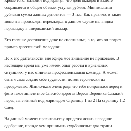
Кроме того, Казьмин подчеркнул, что доля вкладов в валюте
сокращается в общем объеме, уступая рублям. Минимальная
рублевая сумма данных депозитов — 3 тыс. Как правило, в такие
моменты происходит перекладка, в данном случае мы видим
перекладку в американский доллар.
Его главные достижения даже не спортивные, а то, что он подает
пример дагестанской молодежи.
Но к его деятельности вне эфира моё внимание не приковано. В
настоящее время мы уже имеем опыт работы в кризисных
ситуациях, у нас отличная профессиональная команда. А может
быть я сама создаю себе трудности, потом героически их
преодолеваю. Жанночка,я очень рада что тебе понравился перец и
фото такое аппетитное Спасибо,дорогая Вереск Вероника Сладкий
перец запечённый под маринадом Страница 1 из 2 На страницу 1,2
След.
На данный момент правительству придется искать народное
одобрение, прежде чем принимать судьбоносные для страны