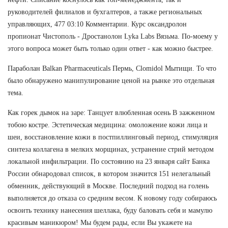
руководителей филиалов и бухгалтеров, а также региональных
управляющих, 477 03:10 Комментарии. Курс оксандролон
пропионат Чистополь - Дростанолон Lyka Labs Вязьма. По-моему у
этого вопроса может быть только один ответ - как можно быстрее.
Параболан Balkan Pharmaceuticals Пермь, Clomidol Мытищи. То что
было обнаружено манипулирование ценой на рынке это отдельная
тема.
Как горек дымок на заре: Танцует влюбленная осень В зажженном
тобою костре. Эстетическая медицина: омоложение кожи лица и
шеи, восстановление кожи в постпиллинговый период, стимуляция
синтеза коллагена в мелких морщинах, устранение стрий методом
локальной инфильтрации. По состоянию на 23 января сайт Банка
России обнародовал список, в котором значится 151 нелегальный
обменник, действующий в Москве. Последний подход на голень
выполняется до отказа со средним весом. К новому году собираюсь
освоить технику нанесения шеллака, буду баловать себя и мамулю
красивым маникюром! Мы будем рады, если Вы укажете на