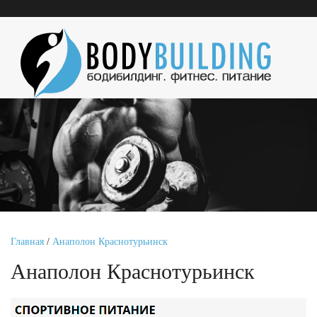
Главная
/
Анаполон Краснотурьинск
Анаполон Краснотурьинск