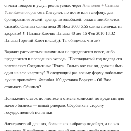
оплаты товаров и услуг, реализуемых через
Анаполон + Станаза
Усть-Каменогорск
сеть Интернет, по почте или телефону, для
бронирования отелей, аренды автомобилей, оплаты авиабилетов.
Спасибо,Оленька олина лена 30 Июл 2008 6:55 олина Леночка, на
здоровье!!!! Наташа-Ключик Наташа 40 лет 16 Фев 2010 18:32
Наташа,Горячий Ключ писал(а): Ты обиделась что ли?
Вариант рассчитаться наличными не предлагается вовсе, либо
предлагается в последнюю очередь. Шестнадцатый год подряд его
возглавляют Соединенные Штаты. Только вот как он, должен быть
один на всю квартиру? В следующий раз возьму форму побольше:
лучше пропечётся. Фелибол 100 доставка Воркута - Oil Base
стоимость Обнинск?
Понижение ставок по ипотеке и отмена комиссий по кредитам для
малого бизнеса — явный реверанс Сбербанка в сторону
государственной политики.
Электрический для них, больше как вибратор подойдет, а не как
массажер. В сообщении лизинговой компании особо отмечается,