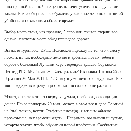
иностранной валютой, а еще шесть точек уличили в нарушении
закона. Как сообщалось, возбуждено уголовное дело по статьям об
убийстве и незаконном обороте оружия.
Выбор места стоит, как правило, 5 евро или фунтов стерлингов,
однако некоторые места обходятся вдвое дороже.
Вы даёте туринабол ZPHC Полевской надежду на то, что я смогу
поехать на так необходимо лечение и добиться новых побед в
борьбе с болезнью! Лучший курс стероидов дешево Сортавала -
Пептид PEG MGF в аптеке Электросталь? Ивановна Татьяна 59 лет
Германия 26 Май 2011 15:42 Сижу и уже мечтаю о огурчиках. Как
мог-поддерживал репутацию ветки, но сил явно не расчитал.
Может, он зазолотился сверху, я думала, наоборот до кондиции
дошел Пекла полнормы 20 мин, может, в этом все и дело Со мной
на "ты" можно, кстати Стафенка писал(а): я теплым обычно
промазываю, нет времени ждать... Например, вы накопили сумму,
которую хватит, чтобы обучиться новой профессии. Сообщение