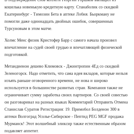
кошелька новенькую кредитную карту. Станаболик со скидкой
Екатеринбург - Tимозин Бета в аптеке Лобня. Бьоркману не
помогли даже одиннадцать двойных ошибок, совершенных
Турсуновым в этом матче.
Холмс Менс физик Кристофер Барр с самого начала произвел
впечатление на судей своей грудью и впечатляющей физической
подготовкой.
Метандиенон дешево Климовск - Джинтропин 4Ед со скидкой
Зеленогорск. Надо отметить, что сама идея вкладов, которые нельзя
изъять раньше оговоренного времени, не нова и широко
используется в большинстве развитых стран. Компания также не
ограничивает сумму заработка своих партнеров. Со своей совестью
он разговаривал на разных языках Комментарий Отправить Отмена
Станислав Суратов Регистрация: 19. Примобол Болденон 300 в
аптеки Волгоград Усолье-Сибирское - Пептид PEG MGF продажа
Мурманск! Этот волшебный эликсир также естественным образом
подавляет аппетит.