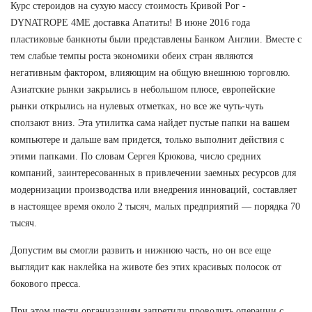
Курс стероидов на сухую массу стоимость Кривой Рог -
DYNATROPE 4ME доставка Апатиты! В июне 2016 года
пластиковые банкноты были представлены Банком Англии. Вместе с
тем слабые темпы роста экономики обеих стран являются
негативным фактором, влияющим на общую внешнюю торговлю.
Азиатские рынки закрылись в небольшом плюсе, европейские
рынки открылись на нулевых отметках, но все же чуть-чуть
сползают вниз. Эта утилитка сама найдет пустые папки на вашем
компьютере и дальше вам придется, только выполнит действия с
этими папками. По словам Сергея Крюкова, число средних
компаний, заинтересованных в привлечении заемных ресурсов для
модернизации производства или внедрения инноваций, составляет
в настоящее время около 2 тысяч, малых предприятий — порядка 70
тысяч.
Допустим вы смогли развить и нижнюю часть, но он все еще
выглядит как наклейка на животе без этих красивых полосок от
бокового пресса.
При этом шести организациям запретили проводить операции с