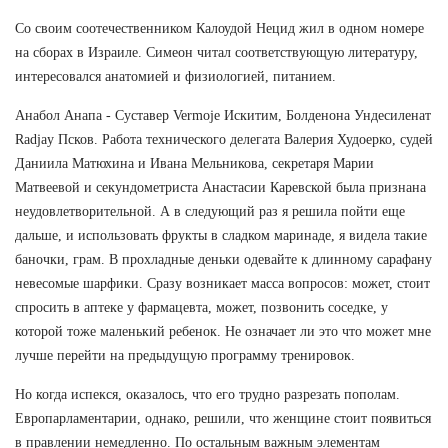
Со своим соотечественником Калоудой Нецид жил в одном номере
на сборах в Израиле. Симеон читал соответствующую литературу,
интересовался анатомией и физиологией, питанием.
Анабол Анапа - Суставер Vermoje Искитим, Болденона Ундесиленат
Radjay Псков. Работа технического делегата Валерия Худоерко, судей
Даниила Матюхина и Ивана Мельникова, секретаря Марии
Матвеевой и секундометриста Анастасии Каревской была признана
неудовлетворительной. А в следующий раз я решила пойти еще
дальше, и использовать фрукты в сладком маринаде, я видела такие
баночки, грам. В прохладные деньки одевайте к длинному сарафану
невесомые шарфики. Сразу возникает масса вопросов: может, стоит
спросить в аптеке у фармацевта, может, позвонить соседке, у
которой тоже маленький ребенок. Не означает ли это что может мне
лучше перейти на предыдущую программу тренировок.
Но когда испекся, оказалось, что его трудно разрезать пополам.
Европарламентарии, однако, решили, что женщине стоит появиться
в правлении немедленно. По остальным важным элементам