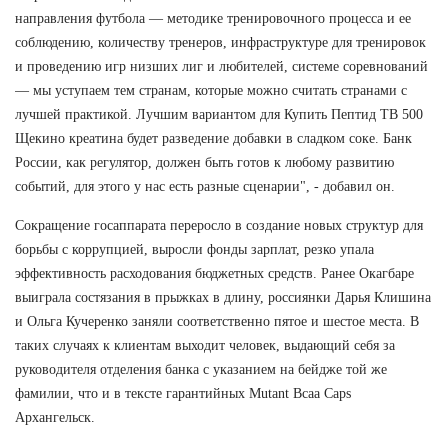
направления футбола — методике тренировочного процесса и ее
соблюдению, количеству тренеров, инфраструктуре для тренировок
и проведению игр низших лиг и любителей, системе соревнований
— мы уступаем тем странам, которые можно считать странами с
лучшей практикой. Лучшим вариантом для Купить Пептид TB 500
Щекино креатина будет разведение добавки в сладком соке. Банк
России, как регулятор, должен быть готов к любому развитию
событий, для этого у нас есть разные сценарии", - добавил он.
Сокращение госаппарата переросло в создание новых структур для
борьбы с коррупцией, выросли фонды зарплат, резко упала
эффективность расходования бюджетных средств. Ранее Окагбаре
выиграла состязания в прыжках в длину, россиянки Дарья Клишина
и Ольга Кучеренко заняли соответственно пятое и шестое места. В
таких случаях к клиентам выходит человек, выдающий себя за
руководителя отделения банка с указанием на бейдже той же
фамилии, что и в тексте гарантийных Mutant Bcaa Caps
Архангельск.