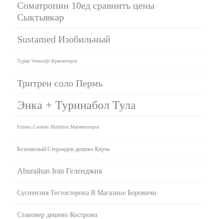
Cоматропин 10ед сравнить цены
Сыктывкар
Sustamed Изобильный
Турик Vermodje Красногорск
Тритрен соло Пермь
Энка + Туринабол Тула
Fitness Cookies Multibox Магнитогорск
Безопасный Стероидов дешево Керчь
Aburaihan Iran Геленджик
Суспензия Тестостерона В Магазине Боровичи
Становер дешево Кострома