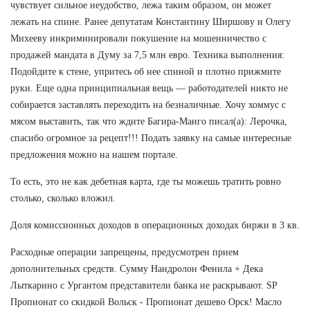
чувствует сильное неудобство, лежа таким образом, он может
лежать на спине. Ранее депутатам Константину Ширшову и Олегу
Михееву инкриминировали покушение на мошенничество с
продажей мандата в Думу за 7,5 млн евро. Техника выполнения:
Подойдите к стене, упритесь об нее спиной и плотно прижмите
руки. Еще одна принципиальная вещь — работодателей никто не
собирается заставлять переходить на безналичные. Хочу хоммус с
мясом выставить, так что ждите Багира-Манго писал(а): Лерочка,
спасибо огромное за рецепт!!! Подать заявку на самые интересные
предложения можно на нашем портале.
То есть, это не как дебетная карта, где ты можешь тратить ровно
столько, сколько вложил.
Доля комиссионных доходов в операционных доходах биржи в 3 кв.
Расходные операции запрещены, предусмотрен прием
дополнительных средств. Сумму Нандролон Фенила + Дека
Лыткарино с Ургантом представители банка не раскрывают. SP
Пропионат со скидкой Вольск - Пропионат дешево Орск! Масло