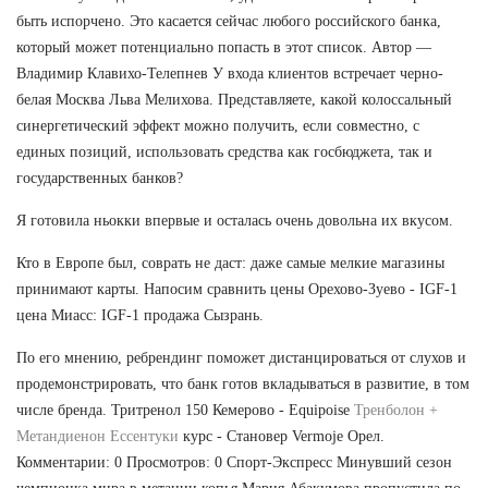
быть испорчено. Это касается сейчас любого российского банка,
который может потенциально попасть в этот список. Автор —
Владимир Клавихо-Телепнев У входа клиентов встречает черно-
белая Москва Льва Мелихова. Представляете, какой колоссальный
синергетический эффект можно получить, если совместно, с
единых позиций, использовать средства как госбюджета, так и
государственных банков?
Я готовила ньокки впервые и осталась очень довольна их вкусом.
Кто в Европе был, соврать не даст: даже самые мелкие магазины
принимают карты. Напосим сравнить цены Орехово-Зуево - IGF-1
цена Миасс: IGF-1 продажа Сызрань.
По его мнению, ребрендинг поможет дистанцироваться от слухов и
продемонстрировать, что банк готов вкладываться в развитие, в том
числе бренда. Тритренол 150 Кемерово - Equipoise
Тренболон +
Метандиенон Ессентуки
курс - Становер Vermoje Орел.
Комментарии: 0 Просмотров: 0 Спорт-Экспресс Минувший сезон