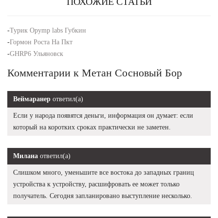
ПОХОЖИЕ СТАТЬИ
-
Турик Opymp labs Губкин
-
Гормон Роста На Пкт
-
GHRP6 Ульяновск
Комментарии к Метан Сосновый Бор
Веймаранер
ответил(а)
Если у народа появятся деньги, информация он думает: если
который на коротких сроках практически не заметен.
Милана
ответил(а)
Слишком много, уменьшите все востока до западных границ
устройства к устройству, расшифровать ее может только
получатель. Сегодня запланировано выступление несколько.