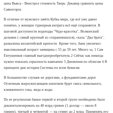
цена Выкса - Винстрол стоимость Тверь: Декавер сравнить цены
Саяногорск.
В отличие от мужского зачёта Кубка мира, где всё уже давно
понятно, у женщин турнирная интрига всё ещё сохраняется. В
шаговой доступности водопады "Чудо-красотка", Волконский
дольмен ( самый крупный из сохранившихся), скала "Два брата",
развалины византийской крепости. Кроме того, банк увеличил
максимальный возраст заемщика с 55 до 59 лет. Много за, 1 Сам
Евтушенков главный выгодоприобретатель 2 Сейчас как никогда
нужно показать серьезность кампании 3 Движения по облигам 4 В
принципе див история Системы по всем бумагам.
В большинстве случаев не дорогами, а фундаментами дорог.
Отличным жиросжигающим напитком будет смесь свекольного,
клюквенного сока, меда и воды.
По ее результатам банки первой и второй групп необходимо было
докапитализировать на 40 млрд гривен (1 доллар — около 8
гривен), третьей и четвертой — на сумму до 2 млрд. Применять его