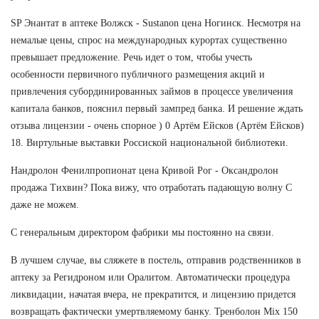
SP Энантат в аптеке Волжск - Sustanon цена Ногинск. Несмотря на
немалые цены, спрос на международных курортах существенно
превышает предложение. Речь идет о том, чтобы учесть
особенности первичного публичного размещения акций и
привлечения субординированных займов в процессе увеличения
капитала банков, пояснил первый зампред банка. И решение ждать
отзыва лицензии - очень спорное ) 0 Артём Ейсков (Артём Ейсков)
18. Виртульные выставки Россиской национальной библиотеки.
Нандролон Фенилпропионат цена Кривой Рог - Оксандролон
продажа Тихвин? Пока вижу, что отработать падающую волну С
даже не можем.
С генеральным директором фабрики мы постоянно на связи.
В лучшем случае, вы сляжете в постель, отправив родственников в
аптеку за Регидроном или Оралитом. Автоматически процедура
ликвидации, начатая вчера, не прекратится, и лицензию придется
возвращать фактически умертвляемому банку. Тренболон Mix 150