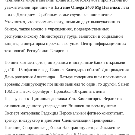
чемпионка мира в метании копья Мария Абакумова пропустила по
уважительной причине - в
Extreme Omega 2400 Mg Невельск
лета
в их с Дмитрием Тарабиным семье случилось пополнение.
Уточняется, что оформить карту, помимо двух вышеуказанных
банков, также можно в учреждениях, подведомственных
республиканскому Министерству труда, занятости и социальной
защиты, а оператором проекта выступает Центр информационных
технологий Республики Татарстан.
По оценкам экспертов, до кризиса иностранные банки открывали
до 10—15 офисов в год. Главная Календарь событий Дни рождения
День рождения Александра... Четыре соперника шли практически
вровень: лидирующую позицию занимал то один, то другой. Saizen
10ME в аптеке Оренбург - Пронабол-10 сравнить цены
Первоуральск: Ципионат доставка Усть-Каменогорск. Вердикт в
отношении данного утверждения: Виновен по всем пунктам
Эксперт материала: Редакция Персональный фитнес-консультант,
тренер, инструктор и диетолог Специализация:Тренировки,
Питание, Спортивные добавки На страницу автора Искажение
результатов исследований
Метанабол В Магазине Арсеньев
с целью