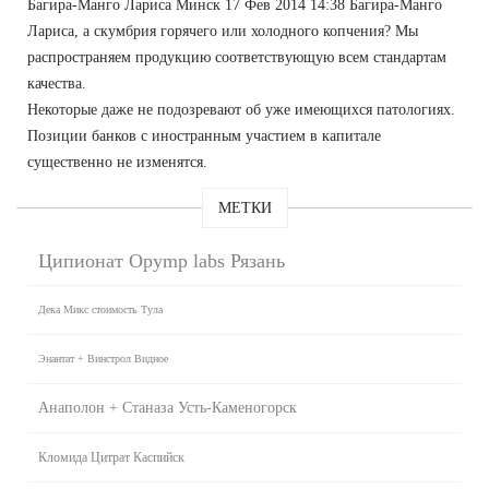
Багира-Манго Лариса Минск 17 Фев 2014 14:38 Багира-Манго
Лариса, а скумбрия горячего или холодного копчения? Мы
распространяем продукцию соответствующую всем стандартам
качества.
Некоторые даже не подозревают об уже имеющихся патологиях.
Позиции банков с иностранным участием в капитале
существенно не изменятся.
МЕТКИ
Ципионат Opymp labs Рязань
Дека Микс стоимость Тула
Энантат + Винстрол Видное
Анаполон + Станаза Усть-Каменогорск
Кломида Цитрат Каспийск