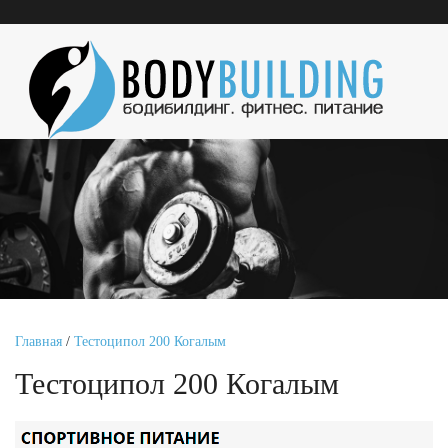
Главная
/
Тестоципол 200 Когалым
Тестоципол 200 Когалым