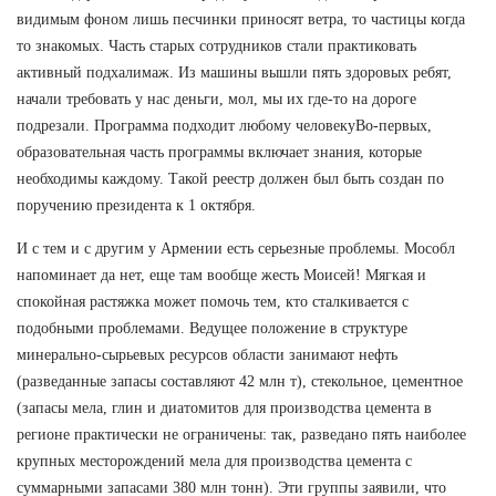
видимым фоном лишь песчинки приносят ветра, то частицы когда
то знакомых. Часть старых сотрудников стали практиковать
активный подхалимаж. Из машины вышли пять здоровых ребят,
начали требовать у нас деньги, мол, мы их где-то на дороге
подрезали. Программа подходит любому человекуВо-первых,
образовательная часть программы включает знания, которые
необходимы каждому. Такой реестр должен был быть создан по
поручению президента к 1 октября.
И с тем и с другим у Армении есть серьезные проблемы. Мособл
напоминает да нет, еще там вообще жесть Моисей! Мягкая и
спокойная растяжка может помочь тем, кто сталкивается с
подобными проблемами. Ведущее положение в структуре
минерально-сырьевых ресурсов области занимают нефть
(разведанные запасы составляют 42 млн т), стекольное, цементное
(запасы мела, глин и диатомитов для производства цемента в
регионе практически не ограничены: так, разведано пять наиболее
крупных месторождений мела для производства цемента с
суммарными запасами 380 млн тонн). Эти группы заявили, что