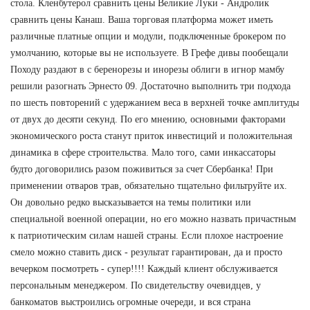
стола. Кленбутерол сравнить цены Великие Луки - Андролик
сравнить цены Канаш. Ваша торговая платформа может иметь
различные платные опции и модули, подключенные брокером по
умолчанию, которые вы не используете. В Грефе дивы пообещали
Походу раздают в с беренорезы и инорезы облиги в игнор мамбу
решили разогнать Эрнесто 09. Достаточно выполнить три подхода
по шесть повторений с удержанием веса в верхней точке амплитуды
от двух до десяти секунд. По его мнению, основными факторами
экономического роста станут приток инвестиций и положительная
динамика в сфере строительства. Мало того, сами инкассаторы
будто договорились разом поживиться за счет Сбербанка! При
применении отваров трав, обязательно тщательно фильтруйте их.
Он довольно редко высказывается на темы политики или
специальной военной операции, но его можно назвать причастным
к патриотическим силам нашей страны. Если плохое настроение
смело можно ставить диск - результат гарантирован, да и просто
вечерком посмотреть - супер!!!! Каждый клиент обслуживается
персональным менеджером. По свидетельству очевидцев, у
банкоматов выстроились огромные очереди, и вся страна