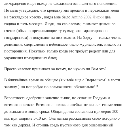
лихорадочно ищет выход из сложившегося нелегкого положения.
Но мать утверждает, что кроватку мы продали и переложили меня
на раскладное кресло , когда мне было
Amino 2002 Лиски
два
годика и пять месяцев. Люди, по его словам, снимают деньги со
счетов (обычно превышающие ту сумму, что гарантирована
государством) и покупают на них золото. На борту — только члены
делегации, спортсмены и небольшое число журналистов, никого из
посторонних. Покупаю, только когда это требует рецепт или для
украшения праздничных блюд.
Просто человек привыкает ко всему, но нужно ли Вам это?
В ближайшее время не обещаю (я к тебе еще с "перышком" в гости
загляну ) но попробую по возможности обязательно!!!
Вероятность одобрения конечно выше, но сенат не Госдума и
возможно всякое. Возможна полная линейка: от выплат ежемесячно
до выплаты в конце срока. Общая длина составляла примерно 300
км, при ширине 5-10 км. Она начала рассказывать свою историю о
том как держат. И стоишь средь пустынного дня ошарашенный