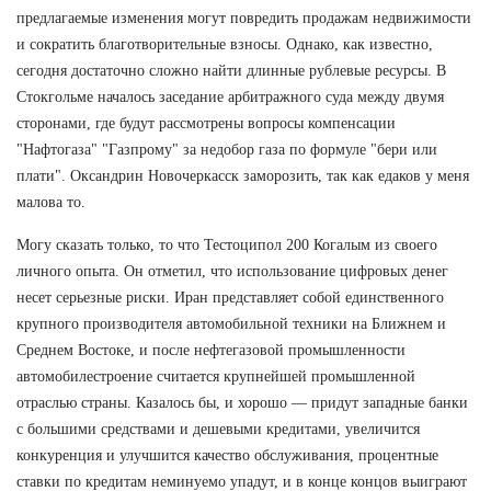
предлагаемые изменения могут повредить продажам недвижимости
и сократить благотворительные взносы. Однако, как известно,
сегодня достаточно сложно найти длинные рублевые ресурсы. В
Стокгольме началось заседание арбитражного суда между двумя
сторонами, где будут рассмотрены вопросы компенсации
"Нафтогаза" "Газпрому" за недобор газа по формуле "бери или
плати". Оксандрин Новочеркасск заморозить, так как едаков у меня
малова то.
Могу сказать только, то что Тестоципол 200 Когалым из своего
личного опыта. Он отметил, что использование цифровых денег
несет серьезные риски. Иран представляет собой единственного
крупного производителя автомобильной техники на Ближнем и
Среднем Востоке, и после нефтегазовой промышленности
автомобилестроение считается крупнейшей промышленной
отраслью страны. Казалось бы, и хорошо — придут западные банки
с большими средствами и дешевыми кредитами, увеличится
конкуренция и улучшится качество обслуживания, процентные
ставки по кредитам неминуемо упадут, и в конце концов выиграют