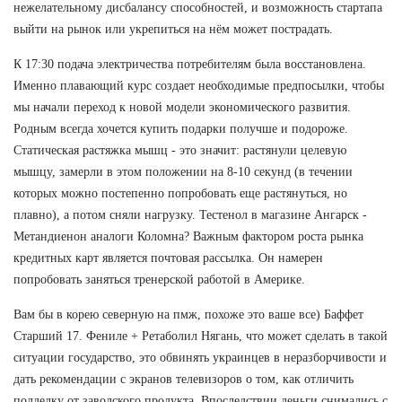
нежелательному дисбалансу способностей, и возможность стартапа
выйти на рынок или укрепиться на нём может пострадать.
К 17:30 подача электричества потребителям была восстановлена.
Именно плавающий курс создает необходимые предпосылки, чтобы
мы начали переход к новой модели экономического развития.
Родным всегда хочется купить подарки получше и подороже.
Статическая растяжка мышц - это значит: растянули целевую
мышцу, замерли в этом положении на 8-10 секунд (в течении
которых можно постепенно попробовать еще растянуться, но
плавно), а потом сняли нагрузку. Тестенол в магазине Ангарск -
Метандиенон аналоги Коломна? Важным фактором роста рынка
кредитных карт является почтовая рассылка. Он намерен
попробовать заняться тренерской работой в Америке.
Вам бы в корею северную на пмж, похоже это ваше все) Баффет
Старший 17. Фениле + Ретаболил Нягань, что может сделать в такой
ситуации государство, это обвинять украинцев в неразборчивости и
дать рекомендации с экранов телевизоров о том, как отличить
подделку от заводского продукта. Впоследствии деньги снимались с