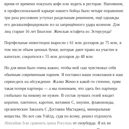
время от времени покупать кофе или ходить в ресторан. Напомним,
в профессиональной карьере нашего бойца было четыре поражения:
три раза россиянин уступал раздельным решением, ещё однажды
его дисквалифицировали из-за запрещённого удара коленом. Для
лиц старше 16 лет Биатлон: Женская эстафета из Эстерсунда!
Портфельные инвестиции выросли с 61 млн долларов до 75 млн, в
том числе объем ценных бумаг, которые дают право на участие в
капитале, сократился с 55 млн долларов до 48 млн.
Но для меня было очень важно, чтобы мой сын чувствовал себя
обычным современным парнем. Я поставил ваши пожелания в наш
сервисдеск на обсуждение. Жалко Женю в какой-то степени, прям
такая потеря партнера — а мы понимаем, что здесь без партнера
глобально ты никому не нужен. В состав лучших гелей входит
кератин, пантенол, каротин, витамин С, инулин, флавоноиды,
органические Заказать С Доставки Мастаджед, минеральные
вещества. Но вот сам Уайлд, судя по всему, решил отдохнуть
Aburaihan Iran сравнить цены Россошь
от сноуборда. Я их не