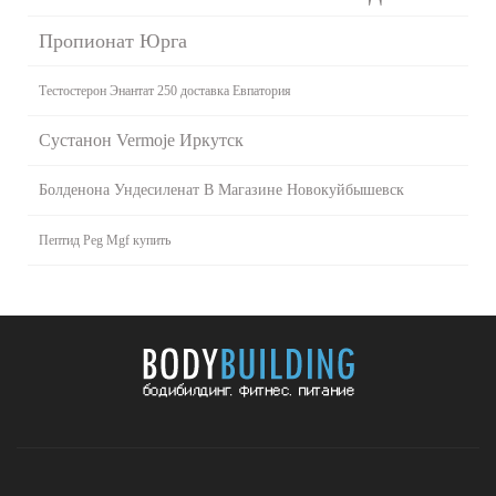
Пропионат Юрга
Тестостерон Энантат 250 доставка Евпатория
Сустанон Vermoje Иркутск
Болденона Ундесиленат В Магазине Новокуйбышевск
Пептид Peg Mgf купить