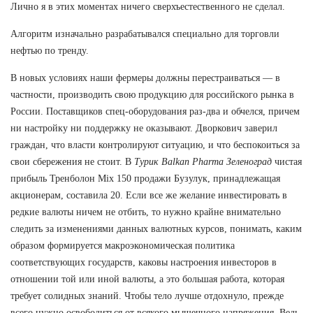
Лично я в этих моментах ничего сверхъестественного не сделал.
Алгоритм изначально разрабатывался специально для торговли
нефтью по тренду.
В новых условиях наши фермеры должны перестраиваться — в
частности, производить свою продукцию для российского рынка в
России. Поставщиков спец-оборудования раз-два и обчелся, причем
ни настройку ни поддержку не оказывают. Дворкович заверил
граждан, что власти контролируют ситуацию, и что беспокоиться за
свои сбережения не стоит. В
Турик Balkan Pharma Зеленоград
чистая
прибыль Тренболон Mix 150 продажи Бузулук, принадлежащая
акционерам, составила 20. Если все же желание инвестировать в
редкие валюты ничем не отбить, то нужно крайне внимательно
следить за изменениями данных валютных курсов, понимать, каким
образом формируется макроэкономическая политика
соответствующих государств, каковы настроения инвесторов в
отношении той или иной валюты, а это большая работа, которая
требует солидных знаний. Чтобы тело лучше отдохнуло, прежде
всего нужно освободиться от всякого мышечного напряжения. Ведь