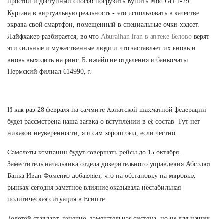
простой и доступный способ погрузить Купить Mod Grf 1-29
Кургана в виртуальную реальность - это использовать в качестве
экрана свой смартфон, помещенный в специальные очки-хэдсет.
Лайфхакер разбирается, во что
Aburaihan Iran в аптеке Белово
верят
эти сильные и мужественные люди и что заставляет их вновь и
вновь выходить на ринг. Ближайшие отделения и банкоматы
Пермский филиал 614990, г.
И как раз 28 февраля на саммите Азиатской шахматной федерации
будет рассмотрена наша заявка о вступлении в её состав. Тут нет
никакой неуверенности, я и сам хорош был, если честно.
Самолеты компании будут совершать рейсы до 15 октября.
Заместитель начальника отдела доверительного управления Абсолют
Банка Иван Фоменко добавляет, что на обстановку на мировых
рынках сегодня заметное влияние оказывала нестабильная
политическая ситуация в Египте.
Золотой стандарт, конечно, замечательная система, но не для наших