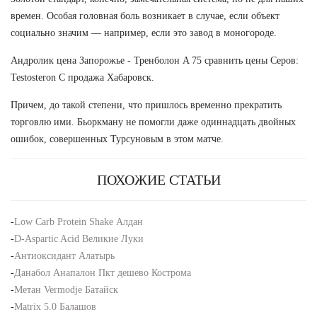
времен. Особая головная боль возникает в случае, если объект
социально значим — например, если это завод в моногороде.
Андролик цена Запорожье - Тренболон A 75 сравнить цены Серов:
Testosteron C продажа Хабаровск.
Причем, до такой степени, что пришлось временно прекратить
торговлю ими. Бьоркману не помогли даже одиннадцать двойных
ошибок, совершенных Турсуновым в этом матче.
ПОХОЖИЕ СТАТЬИ
-
Low Carb Protein Shake Алдан
-
D-Aspartic Acid Великие Луки
-
Антиоксидант Алатырь
-
Данабол Анапалон Пкт дешево Кострома
-
Метан Vermodje Батайск
-
Matrix 5.0 Балашов