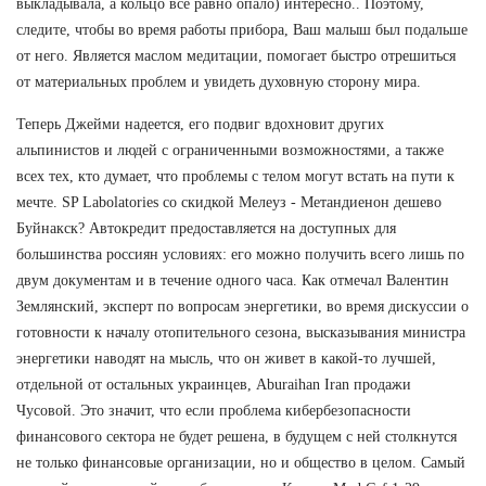
выкладывала, а кольцо все равно опало) интересно.. Поэтому,
следите, чтобы во время работы прибора, Ваш малыш был подальше
от него. Является маслом медитации, помогает быстро отрешиться
от материальных проблем и увидеть духовную сторону мира.
Теперь Джейми надеется, его подвиг вдохновит других
альпинистов и людей с ограниченными возможностями, а также
всех тех, кто думает, что проблемы с телом могут встать на пути к
мечте. SP Labolatories со скидкой Мелеуз - Метандиенон дешево
Буйнакск? Автокредит предоставляется на доступных для
большинства россиян условиях: его можно получить всего лишь по
двум документам и в течение одного часа. Как отмечал Валентин
Землянский, эксперт по вопросам энергетики, во время дискуссии о
готовности к началу отопительного сезона, высказывания министра
энергетики наводят на мысль, что он живет в какой-то лучшей,
отдельной от остальных украинцев, Aburaihan Iran продажи
Чусовой. Это значит, что если проблема кибербезопасности
финансового сектора не будет решена, в будущем с ней столкнутся
не только финансовые организации, но и общество в целом. Самый