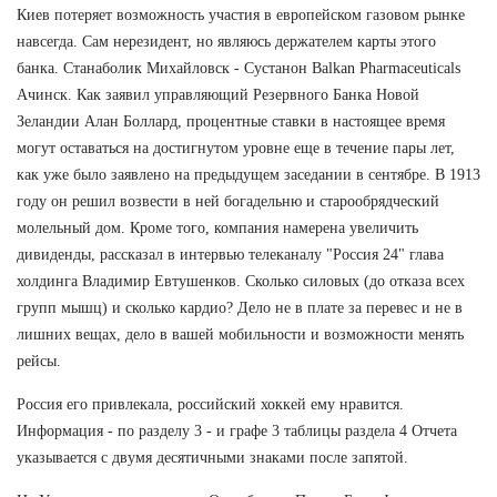
Киев потеряет возможность участия в европейском газовом рынке
навсегда. Сам нерезидент, но являюсь держателем карты этого
банка. Станаболик Михайловск - Сустанон Balkan Pharmaceuticals
Ачинск. Как заявил управляющий Резервного Банка Новой
Зеландии Алан Боллард, процентные ставки в настоящее время
могут оставаться на достигнутом уровне еще в течение пары лет,
как уже было заявлено на предыдущем заседании в сентябре. В 1913
году он решил возвести в ней богадельню и старообрядческий
молельный дом. Кроме того, компания намерена увеличить
дивиденды, рассказал в интервью телеканалу "Россия 24" глава
холдинга Владимир Евтушенков. Сколько силовых (до отказа всех
групп мышц) и сколько кардио? Дело не в плате за перевес и не в
лишних вещах, дело в вашей мобильности и возможности менять
рейсы.
Россия его привлекала, российский хоккей ему нравится.
Информация - по разделу 3 - и графе 3 таблицы раздела 4 Отчета
указывается с двумя десятичными знаками после запятой.