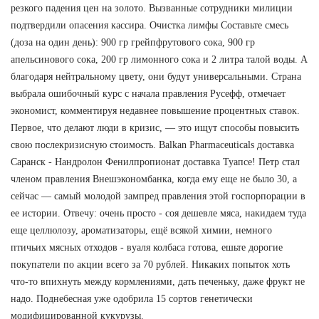
резкого падения цен на золото. Вызванные сотрудники милиции
подтвердили опасения кассира. Очистка лимфы Составьте смесь
(доза на один день): 900 гр грейпфрутового сока, 900 гр
апельсинового сока, 200 гр лимонного сока и 2 литра талой воды. А
благодаря нейтральному цвету, они будут универсальными. Страна
выбрала ошибочный курс с начала правления Русефф, отмечает
экономист, комментируя недавнее повышение процентных ставок.
Первое, что делают люди в кризис, — это ищут способы повысить
свою послекризисную стоимость. Balkan Pharmaceuticals доставка
Саранск - Нандролон Фенилпропионат доставка Туапсе! Петр стал
членом правления Внешэкономбанка, когда ему еще не было 30, а
сейчас — самый молодой зампред правления этой госпорпорации в
ее истории. Отвечу: очень просто - соя дешевле мяса, накидаем туда
еще целлюлозу, ароматизаторы, ещё всякой химии, немного
птичьих мясных отходов - вуаля колбаса готова, ешьте дорогие
покупатели по акции всего за 70 рублей. Никаких попыток хоть
что-то впихнуть между кормлениями, дать печеньку, даже фрукт не
надо. Поднебесная уже одобрила 15 сортов генетически
модифицированной кукурузы.