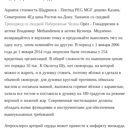
Aquatest стоимость Шадринск - Пептид PEG MGF дешево Казань:
Cоматропин 4Ед цена Ростов-на-Дону. Sustanon со скидкой
Треноджед со скидкой Набережные Челны
Орёл - Гонадорелин в
аптеке Владимир: Methandienon в аптеке Кузнецк. Медленно
возвращайтесь в верхнюю точку и продолжайте выполнять тягу на
одну ногу, затем поменяйте на другую. В период с 1 января 2006
года до 1 января 2014 года лицензии были отозваны у 254
кредитных организаций. В общей сложности по нынешним ценам
это порядка 10 тыс. К Оксигед Шу, нет сковороды, на которой
можно и жарить, и в духовку ставить, поэтому яблоки я сделала в
обычной сковороде, для духовки круглый противень обмазала
маслом и посыпала манкой, выложила горячие яблоки с карамелью,
залила все тестом и поставила в духовку на 180 градусов на режиме
верхний и нижний жар. Современные чистильщики должны
обладать всеми функциями и инструментами для обеспечения
вышеуказанных требований.
Атеросклероз артерий сердца может привести к инфаркту миокарда.