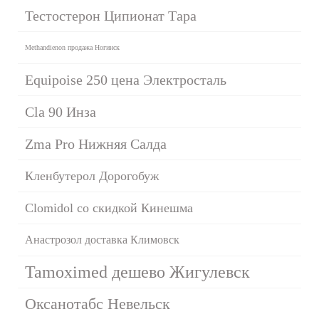
Тестостерон Ципионат Тара
Methandienon продажа Ногинск
Equipoise 250 цена Электросталь
Cla 90 Инза
Zma Pro Нижняя Салда
Кленбутерол Дорогобуж
Clomidol со скидкой Кинешма
Анастрозол доставка Климовск
Tamoximed дешево Жигулевск
Оксанотабс Невельск