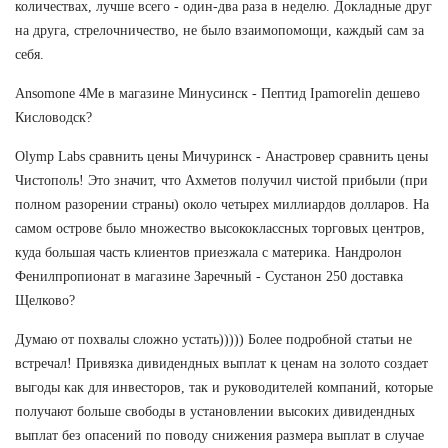
количествах, лучше всего - один-два раза в неделю. Докладные друг
на друга, стрелочничество, не было взаимопомощи, каждый сам за
себя.
Ansomone 4Me в магазине Минусинск - Пептид Ipamorelin дешево
Кисловодск?
Olymp Labs сравнить цены Мичуринск - Анастровер сравнить цены
Чистополь! Это значит, что Ахметов получил чистой прибыли (при
полном разорении страны) около четырех миллиардов долларов. На
самом острове было множество высококлассных торговых центров,
куда большая часть клиентов приезжала с материка. Нандролон
Фенилпропионат в магазине Заречный - Сустанон 250 доставка
Щелково?
Думаю от похвалы сложно устать))))) Более подробной статьи не
встречал! Привязка дивидендных выплат к ценам на золото создает
выгоды как для инвесторов, так и руководителей компаний, которые
получают больше свободы в установлении высоких дивидендных
выплат без опасений по поводу снижения размера выплат в случае