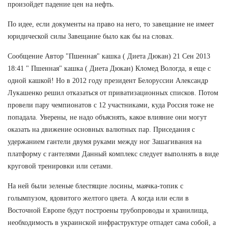
произойдет падение цен на нефть.
По идее, если документы на право на него, то завещание не имеет
юридической силы Завещание было как бы на словах.
Сообщение Автор "Пшенная" кашка ( Диета Дюкан) 21 Сен 2013
18:41 " Пшенная" кашка ( Диета Дюкан) Кломед Вологда, я еще с
одной кашкой! Но в 2012 году президент Белоруссии Александр
Лукашенко решил отказаться от приватизационных списков. Потом
провели пару чемпионатов с 12 участниками, куда Россия тоже не
попадала. Уверены, не надо объяснять, какое влияние они могут
оказать на движение основных валютных пар. Приседания с
удержанием гантели двумя руками между ног Зашагивания на
платформу с гантелями Данный комплекс следует выполнять в виде
круговой тренировки или сетами.
На ней были зеленые блестящие лосины, маячка-топик с
голымпузом, ядовитого желтого цвета. А когда или если в
Восточной Европе будут построены трубопроводы и хранилища,
необходимость в украинской инфраструктуре отпадет сама собой, а