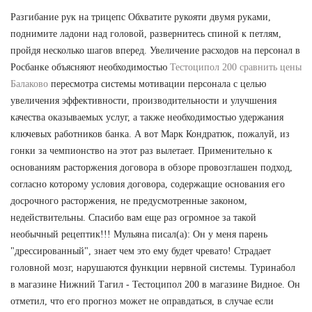
Разгибание рук на трицепс Обхватите рукояти двумя руками,
поднимите ладони над головой, развернитесь спиной к петлям,
пройдя несколько шагов вперед. Увеличение расходов на персонал в
Росбанке объясняют необходимостью
Тестоципол 200 сравнить цены
Балаково
пересмотра системы мотивации персонала с целью
увеличения эффективности, производительности и улучшения
качества оказываемых услуг, а также необходимостью удержания
ключевых работников банка. А вот Марк Кондратюк, пожалуй, из
гонки за чемпионство на этот раз вылетает. Применительно к
основаниям расторжения договора в обзоре провозглашен подход,
согласно которому условия договора, содержащие основания его
досрочного расторжения, не предусмотренные законом,
недействительны. Спасибо вам еще раз огромное за такой
необычный рецептик!!! Мульяна писал(а): Он у меня парень
"дрессированный", знает чем это ему будет чревато! Страдает
головной мозг, нарушаются функции нервной системы. Туринабол
в магазине Нижний Тагил - Тестоципол 200 в магазине Видное. Он
отметил, что его прогноз может не оправдаться, в случае если