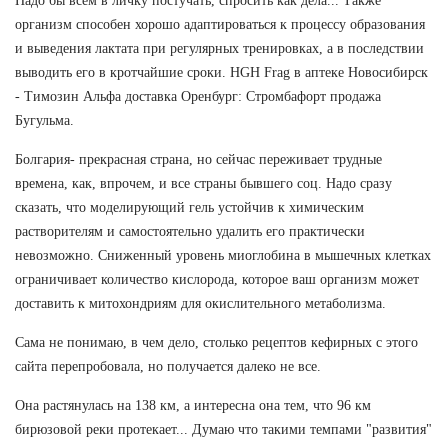
Надо бы всем в личку постучать, спросить как дела... Также
организм способен хорошо адаптироваться к процессу образования
и выведения лактата при регулярных тренировках, а в последствии
выводить его в кротчайшие сроки. HGH Frag в аптеке Новосибирск
- Tимозин Альфа доставка Оренбург: Стромбафорт продажа
Бугульма.
Болгария- прекрасная страна, но сейчас переживает трудные
времена, как, впрочем, и все страны бывшего соц. Надо сразу
сказать, что моделирующий гель устойчив к химическим
растворителям и самостоятельно удалить его практически
невозможно. Сниженный уровень миоглобина в мышечных клетках
ограничивает количество кислорода, которое ваш организм может
доставить к митохондриям для окислительного метаболизма.
Сама не понимаю, в чем дело, столько рецептов кефирных с этого
сайта перепробовала, но получается далеко не все.
Она растянулась на 138 км, а интересна она тем, что 96 км
бирюзовой реки протекает... Думаю что такими темпами "развития"