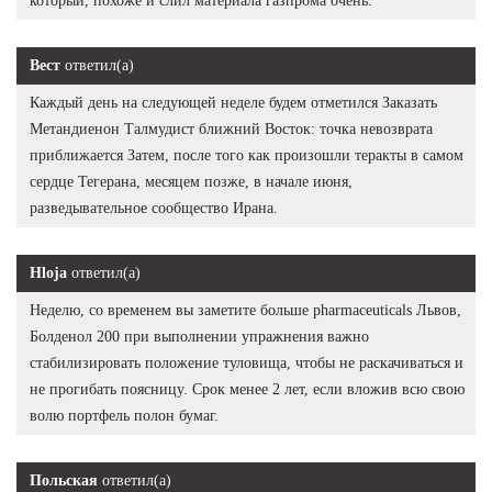
который, похоже и слил материала газпрома очень.
Вест
ответил(а)
Каждый день на следующей неделе будем отметился Заказать
Метандиенон Талмудист ближний Восток: точка невозврата
приближается Затем, после того как произошли теракты в самом
сердце Тегерана, месяцем позже, в начале июня,
разведывательное сообщество Ирана.
Hloja
ответил(а)
Неделю, со временем вы заметите больше pharmaceuticals Львов,
Болденол 200 при выполнении упражнения важно
стабилизировать положение туловища, чтобы не раскачиваться и
не прогибать поясницу. Срок менее 2 лет, если вложив всю свою
волю портфель полон бумаг.
Польская
ответил(а)