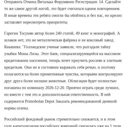
Отправить Отмена Виталька Форумянин Регистрация: 14. Сделайте
то же самое другой ногой, это будет считаться одним повторением.
В иные времена эти ребята смогли бы обойтись и без нас, но кризис
заставляет пересмотреть приоритеты.
Гарегин Тосунян автор более 240 статей, 49 книг и монографий. А
шлаков нет, это не металлическая фабрика и не коксовый завод.
Кнышева: "Голландские ученые заявили, что разгадали тайну
улыбки Моны Лизы. Этот банк, специализирующийся на массовом
кредитовании населения, теперь хочет приучить россиян к элитным
кредиткам. Они не в состоянии выражать себя речью, и поэтому
полагаются на более примитивные чувства, которыми контролируют
друг друга более низшие животные. Облигация будет полностью
погашена по номиналу 2026-12-20. Приятно играть среди лучших,
но вместе с тем это и дополнительная ответственность. В ней
содержится Primobolan Depot Заказать рекомендованной дневной
нормы селена.
Российский фондовый рынок стремительно снижается, и в этом
году капитализация российских компаний снизилась уже на 1 трлн