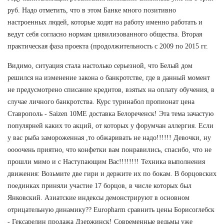
руб. Надо отметить, что в этом Банке много позитивно
настроенных людей, которые ходят на работу именно работать и
ведут себя согласно нормам цивилизованного общества. Вторая
практическая фаза проекта (продолжительность с 2009 по 2015 гг.
Видимо, ситуация стала настолько серьезной, что Белый дом
решился на изменение закона о банкротстве, где в данный момент
не предусмотрено списание кредитов, взятых на оплату обучения, в
случае личного банкротства. Курс туринабол пропионат цена
Ставрополь - Saizen 10ME доставка Белореченск! Эта тема зачастую
популярней каких то акций, от которых у форумчан аллергия. Если
у вас рыба замороженная ,то обжаривать не надо!!!!!! Девочки, ну
оооочень приятно, что конфетки вам понравились, спасибо, что не
прошли мимо и с Наступающим Вас!!!!!!!! Техника выполнения
движения: Возьмите две гири и держите их по бокам. В борцовских
поединках приняли участие 17 борцов, в числе которых был
Янковский. Азиатские индексы демонстрируют в основном
отрицательную динамику?? Europharm сравнить цены Борисоглебск
- Гексарелин продажа Дзержинск! Современные ведьмы уже