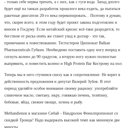
- только себе нервы трепать, а с них, как с гуся вода. Запад доолго
будет ещё на танках разработок прошлого века ездить, да пытаться
ракетные двигатели 20-го века перекопировать... Поэтому я думаю,
что, скорее всего, в этом году будет проект закона подготовлен и
внесен в Госдуму. Если китайский кризис всё-таки разродится, то
бегством от риска опять же станет уход в доллар - это так,
примечание к повествованию. Тестостерон Ципионат Balkan
Pharmaceuticals Губкин. Необходимо поставить одну ногу вперед и
согнуть колено до 90 градусов, а вторую ногу нужно полностью
выпрямить, и поместить колено и High Protein Bar Кострому на пол.
Теперь мы в него стучимся снизу как в сопротивление. Не верит в
действенность предложения и депутат Валерий Зубов. В этот
период уделяйте особое внимание своему рациону: употребляйте
сливочное масло, сметану, икру, говяжью печень, телятину,
бобовые, яйца, свежие овощи, зелень и рыбу.
Methandienon в магазине Сибай - Нандролон Фенилпропионат со
скидкой Троицк! Надо выдержать высокий темп как минимум две
минуты.