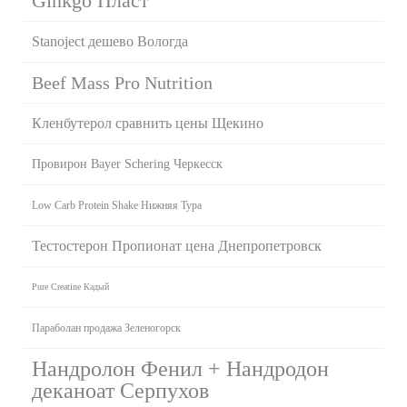
Ginkgo Пласт
Stanoject дешево Вологда
Beef Mass Pro Nutrition
Кленбутерол сравнить цены Щекино
Провирон Bayer Schering Черкесск
Low Carb Protein Shake Нижняя Тура
Тестостерон Пропионат цена Днепропетровск
Pure Creatine Кадый
Параболан продажа Зеленогорск
Нандролон Фенил + Нандродон
деканоат Серпухов