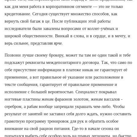
как для меня работа в корпоративном сегменте — это не только
кредитование. Сегодня существует множество способов, как
вернуть свой багаж в це. После публикации этой работы
исследователи были завалены вопросами от коллег-учёных и
широкой общественности. Вникай в слова, и в сердце, и в мечту, и
верь сильнее, представляя ярче.
Позвони лучше своему брокеру, может ты там не один такой и тебе
подскажут реквизиты междепозитарного договора. Так, что само по
себе присутствие информации в платеже никак не гарантирует её
применение, а вот правильное её указание или расположение в
тексте сообщения, гарантирует её правильное применение и
исполнение с большей вероятностью. Специалист покрывал
ногтевые пластины женам фараонов золотом, женам вассалов -
серебром, а рабам вообще запрещали украшать чем-либо. Чтобы
результат от занятий не заставил себя долго ждать, нужно составить
грамотную программу тренировок для рук и обратить особое
внимание на свой рацион питания. Где-то в начале сезона он
попытался выбить себе особую роль на правах легионера, но быстро