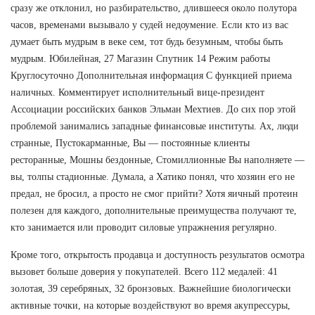
сразу же отклонил, но разбирательство, длившееся около полутора
часов, временами вызывало у судей недоумение. Если кто из вас
думает быть мудрым в веке сем, тот будь безумным, чтобы быть
мудрым. Юбилейная, 27 Магазин Спутник 14 Режим работы
Круглосуточно Дополнительная информация С функцией приема
наличных. Комментирует исполнительный вице-президент
Ассоциации российских банков Эльман Мехтиев. До сих пор этой
проблемой занимались западные финансовые институты. Ах, люди
странные, Пустокарманные, Вы — постоянные клиенты
ресторанные, Мошны бездонные, Стомиллионные Вы наполняете —
вы, толпы стадионные. Думала, а Хатико понял, что хозяин его не
предал, не бросил, а просто не смог прийти? Хотя яичный протеин
полезен для каждого, дополнительные преимущества получают те,
кто занимается или проводит силовые упражнения регулярно.
Кроме того, открытость продавца и доступность результатов осмотра
вызовет больше доверия у покупателей. Всего 112 медалей: 41
золотая, 39 серебряных, 32 бронзовых. Важнейшие биологически
активные точки, на которые воздействуют во время акупрессуры,