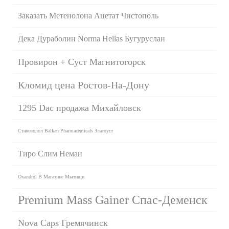
Заказать Метенолона Ацетат Чистополь
Дека Дураболин Norma Hellas Бугуруслан
Провирон + Суст Магнитогорск
Кломид цена Ростов-На-Дону
1295 Dac продажа Михайловск
Станозолол Balkan Pharmaceuticals Златоуст
Тиро Слим Неман
Oxandrol В Магазине Мытищи
Premium Mass Gainer Спас-Деменск
Nova Caps Гремячинск