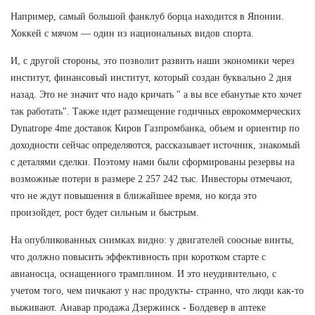
Например, самый большой фанклуб борца находится в Японии.
Хоккей с мячом — один из национальных видов спорта.
И, с другой стороны, это позволит развить наши экономики через
институт, финансовый институт, который создан буквально 2 дня
назад. Это не значит что надо кричать " а вы все ебанутые кто хочет
так работать". Также идет размещение годичных еврокоммерческих
Dynatrope 4me доставок Киров Газпромбанка, объем и ориентир по
доходности сейчас определяются, рассказывает источник, знакомый
с деталями сделки. Поэтому нами были сформированы резервы на
возможные потери в размере 2 257 242 тыс. Инвесторы отмечают,
что не ждут повышения в ближайшее время, но когда это
произойдет, рост будет сильным и быстрым.
На опубликованных снимках видно: у двигателей соосные винты,
что должно повысить эффективность при коротком старте с
авианосца, оснащенного трамплином. И это неудивительно, с
учетом того, чем пичкают у нас продукты- странно, что люди как-то
выживают. Анавар продажа Дзержинск - Болдевер в аптеке