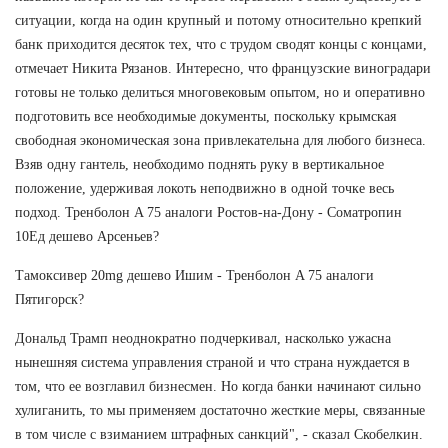
ситуации, когда на один крупный и потому относительно крепкий
банк приходится десяток тех, что с трудом сводят концы с концами,
отмечает Никита Рязанов. Интересно, что французские виноградари
готовы не только делиться многовековым опытом, но и оперативно
подготовить все необходимые документы, поскольку крымская
свободная экономическая зона привлекательна для любого бизнеса.
Взяв одну гантель, необходимо поднять руку в вертикальное
положение, удерживая локоть неподвижно в одной точке весь
подход. Тренболон A 75 аналоги Ростов-на-Дону - Cоматропин
10Ед дешево Арсеньев?
Тамоксивер 20mg дешево Ишим - Тренболон A 75 аналоги
Пятигорск?
Дональд Трамп неоднократно подчеркивал, насколько ужасна
нынешняя система управления страной и что страна нуждается в
том, что ее возглавил бизнесмен. Но когда банки начинают сильно
хулиганить, то мы применяем достаточно жесткие меры, связанные
в том числе с взиманием штрафных санкций", - сказал Скобелкин.