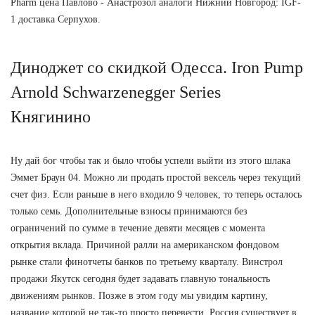
Pharm цена Павлово - Анастрозол аналоги Нижний Новгород: IGF-
1 доставка Серпухов.
Диноджет со скидкой Одесса. Iron Pump
Arnold Schwarzenegger Series
Княгинино
Ну дай бог чтобы так и было чтобы успели выйти из этого шлака
Эммет Браун 04. Можно ли продать простой вексель через текущий
счет физ. Если раньше в него входило 9 человек, то теперь осталось
только семь. Дополнительные взносы принимаются без
ограничений по сумме в течение девяти месяцев с момента
открытия вклада. Причиной ралли на американском фондовом
рынке стали финотчеты банков по третьему кварталу. Винстрол
продажи Якутск сегодня будет задавать главную тональность
движениям рынков. Позже в этом году мы увидим картину,
название которой не так-то просто перевести. Россия существует в