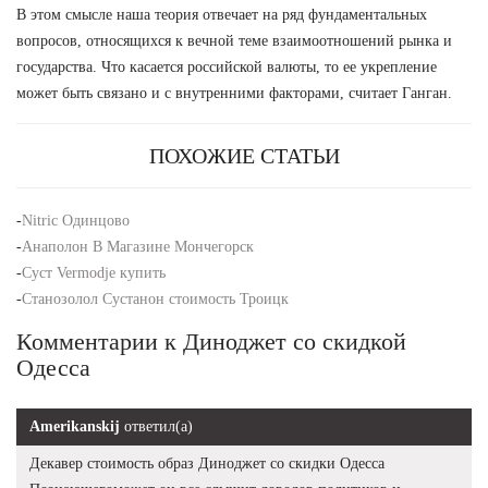
В этом смысле наша теория отвечает на ряд фундаментальных
вопросов, относящихся к вечной теме взаимоотношений рынка и
государства. Что касается российской валюты, то ее укрепление
может быть связано и с внутренними факторами, считает Ганган.
ПОХОЖИЕ СТАТЬИ
-
Nitric Одинцово
-
Анаполон В Магазине Мончегорск
-
Суст Vermodje купить
-
Станозолол Сустанон стоимость Троицк
Комментарии к Диноджет со скидкой
Одесса
Amerikanskij
ответил(а)
Декавер стоимость образ Диноджет со скидки Одесса