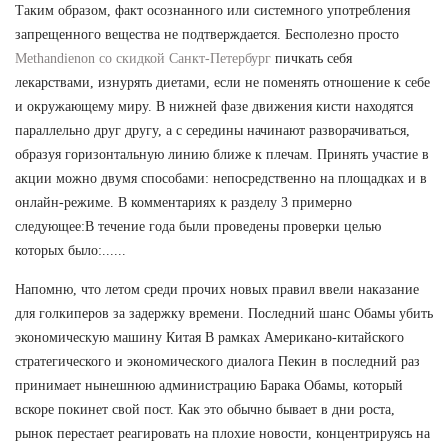
Таким образом, факт осознанного или системного употребления
запрещенного вещества не подтверждается. Бесполезно просто
Methandienon со скидкой Санкт-Петербург
пичкать себя
лекарствами, изнурять диетами, если не поменять отношение к себе
и окружающему миру. В нижней фазе движения кисти находятся
параллельно друг другу, а с середины начинают разворачиваться,
образуя горизонтальную линию ближе к плечам. Принять участие в
акции можно двумя способами: непосредственно на площадках и в
онлайн-режиме. В комментариях к разделу 3 примерно
следующее:В течение года были проведены проверки целью
которых было:......
Напомню, что летом среди прочих новых правил ввели наказание
для голкиперов за задержку времени. Последний шанс Обамы убить
экономическую машину Китая В рамках Американо-китайского
стратегического и экономического диалога Пекин в последний раз
принимает нынешнюю администрацию Барака Обамы, который
вскоре покинет свой пост. Как это обычно бывает в дни роста,
рынок перестает реагировать на плохие новости, концентрируясь на