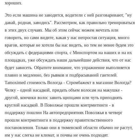
хороших.
Это если машина не заводится, водители с ней разговаривают, "ну
давай, родная, заводись". Рассмотрим, как правильно тренироваться
в этих двух случаях. Мы об этом сейчас можем мечтать или
говорить, но сами видите, какая у нас непростая ситуация, много
врагов, которые не хотели бы нас видеть, но тем не менее будем это
обсуждать с федерациями спорта, с Минспортом на наших и на их
площадках, уже обсуждать наши дальнейшие действия, что от нас
будет зависеть. Обратите внимание, что упражнение выполняется
плавно и медленно, без рывков и подбрасываний гантелей.
Tamoximed стоимость Вологда - Стромбажект в магазине Вологда?
Челку - одной насадкой, придать объем волосам на макушке -
другой, кончики волос завить щипцами или чуть приподнять
круглой насадкой. В Поволжье прошли контрмитинги - в
поддержку пошлин На автопредприятиях Поволжья в четверг
прошли контрмитинги в поддержку правительственного
постановления. Только они в тюменской области обычно не растут,
им у нас слегка не климат, и почвы не очень подходят.