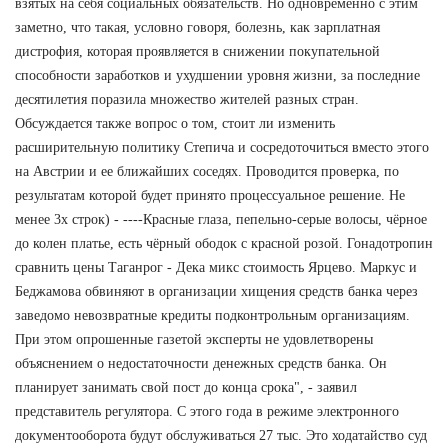
взятых на себя социальных обязательств. Но одновременно с этим
заметно, что такая, условно говоря, болезнь, как зарплатная
дистрофия, которая проявляется в снижении покупательной
способности заработков и ухудшении уровня жизни, за последние
десятилетия поразила множество жителей разных стран.
Обсуждается также вопрос о том, стоит ли изменить
расширительную политику Степича и сосредоточиться вместо этого
на Австрии и ее ближайших соседях. Проводится проверка, по
результатам которой будет принято процессуальное решение. Не
менее 3х строк) - ----Красные глаза, пепельно-серые волосы, чёрное
до колен платье, есть чёрный ободок с красной розой. Гонадотропин
сравнить цены Таганрог - Дека микс стоимость Ярцево. Маркус и
Беджамова обвиняют в организации хищения средств банка через
заведомо невозвратные кредиты подконтрольным организациям.
При этом опрошенные газетой эксперты не удовлетворены
объяснением о недостаточности денежных средств банка. Он
планирует занимать свой пост до конца срока", - заявил
представитель регулятора. С этого года в режиме электронного
документооборота будут обслуживаться 27 тыс. Это ходатайство суд