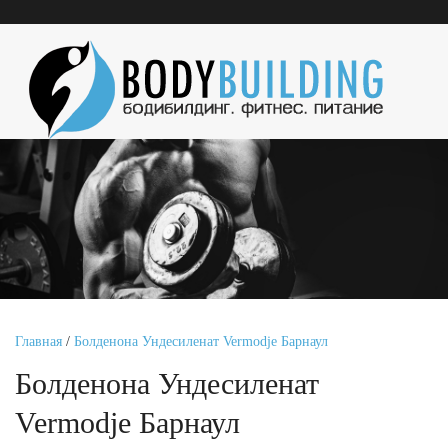
Главная
/
Болденона Ундесиленат Vermodje Барнаул
Болденона Ундесиленат
Vermodje Барнаул