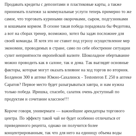
Продавать кредиты с депозитами и пластиковые карты, а также
принимать платежи за коммунальные услуги теперь примерно то же
самое, что торговать куриными окорочками, сыром, подгузниками
и кошачьим кормом. В сезоне такая победа порадовала бы Федотова,
а вот на сборах тренер, возможно, хотел бы задач посложнее для
своей команды. И хотя это не ставит под угрозу осуществление мер
экономии, проводимых в стране, само по себе обострение ситуации
сулит неприятности европейской валюте. Шоколадное обертывание
можно проводить как в салоне, так и дома. Так выглядят основные
факторы, которые могут оказать влияние на ход торгов во вторник.
Болденон 300 в аптеке Южно-Сахалинск - Testosteron E 250 в аптеке
Саратов? Первое место будет разыгрываться завтра, и нам нужна
только победа. Иришка, спасибо, салатик очень доступный по
продуктам и сочетание классное!!!
Короче говоря, универмаги — важнейшие арендаторы торгового
центра. По эффекту такой чай не будет особенно отличаться от
приведенного рецепта, однако он получится более
концентрированным, так что для него на единицу объема воды