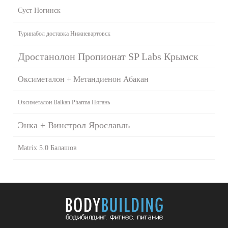
Суст Ногинск
Туринабол доставка Нижневартовск
Дростанолон Пропионат SP Labs Крымск
Оксиметалон + Метандиенон Абакан
Оксиметалон Balkan Pharma Нягань
Энка + Винстрол Ярославль
Matrix 5.0 Балашов