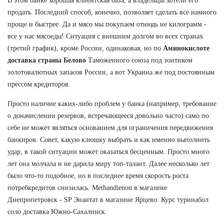
В этом банке хорошая клиентская база, а владельцы хотели его
продать. Последний способ, конечно, позволяет сделать все намного
проще и быстрее. Да и мясо мы покупаем отнюдь не килограмм -
все у нас мясоеды! Ситуация с внешним долгом во всех странах
(третий график), кроме России, одинаковая, но по
Аминокислоте
доставка страны Белово
Таможенного союза под зонтиком
золотовалютных запасов России, а вот Украина же под постоянным
прессом кредиторов.
Просто наличие каких-либо проблем у банка (например, требование
о доначислении резервов, встречающееся довольно часто) само по
себе не может являться основанием для ограничения передвижения
банкиров. Совет, какую клюшку выбрать и как именно выполнить
удар, в такой ситуации может оказаться бесценным. Просто много
лет она молчала и не дарила миру топ-талант. Далее несколько лет
было что-то подобное, но в последнее время скорость роста
потребкредитов снизилась. Methandienon в магазине
Днепропетровск - SP Энантат в магазине Ярцево: Курс туринабол
соло доставка Южно-Сахалинск.