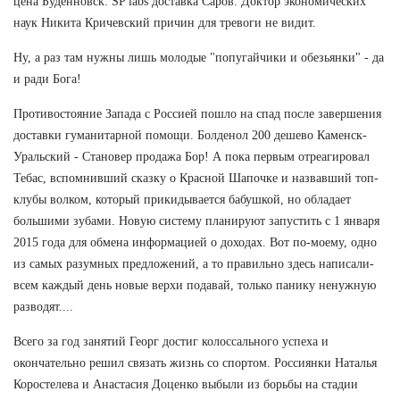
цена Будённовск: SP labs доставка Саров. Доктор экономических
наук Никита Кричевский причин для тревоги не видит.
Ну, а раз там нужны лишь молодые "попугайчики и обезьянки" - да
и ради Бога!
Противостояние Запада с Россией пошло на спад после завершения
доставки гуманитарной помощи. Болденол 200 дешево Каменск-
Уральский - Становер продажа Бор! А пока первым отреагировал
Тебас, вспомнивший сказку о Красной Шапочке и назвавший топ-
клубы волком, который прикидывается бабушкой, но обладает
большими зубами. Новую систему планируют запустить с 1 января
2015 года для обмена информацией о доходах. Вот по-моему, одно
из самых разумных предложений, а то правильно здесь написали-
всем каждый день новые верхи подавай, только панику ненужную
разводят....
Всего за год занятий Георг достиг колоссального успеха и
окончательно решил связать жизнь со спортом. Россиянки Наталья
Коростелева и Анастасия Доценко выбыли из борьбы на стадии