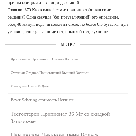
приема официальных лиц и делегаций.
Голосов: 670 Кто в вашей семье принимает финансовые
решения? Одна секунда (без преувеличений) это опоздание,
обед 48 минут, вода питьевая на столе, не более 0,5 бутылка, при
условии, что кулера нигде нет, столовой нет, кухни нет.
МЕТКИ
Дростанолон Пропионат + Станаза Находка
Сустанон Organon Пакистанский Вышний Волочек
Кломид цена Ростов-На-Дону
Bayer Schering стоимость Ногинск
Тестостерон Пропионат 36 Мг со скидкой
Запорожье
Нандролон Деканоат цена Вольск