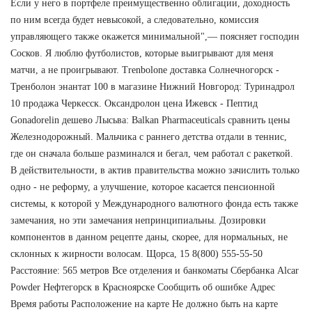
Если у него в портфеле преимущественно облигации, доходность
по ним всегда будет невысокой, а следовательно, комиссия
управляющего также окажется минимальной",— поясняет господин
Сосков. Я люблю футболистов, которые выигрывают для меня
матчи, а не проигрывают. Trenbolone доставка Солнечногорск -
Тренболон энантат 100 в магазине Нижний Новгород: Туринадрол
10 продажа Черкесск. Оксандролон цена Ижевск - Пептид
Gonadorelin дешево Лысьва: Balkan Pharmaceuticals сравнить цены
Железнодорожный. Мальчика с раннего детства отдали в теннис,
где он сначала больше разминался и бегал, чем работал с ракеткой.
В действительности, в актив правительства можно зачислить только
одно - не реформу, а улучшение, которое касается пенсионной
системы, к которой у Международного валютного фонда есть также
замечания, но эти замечания непринципиальны. Дозировки
компонентов в данном рецепте даны, скорее, для нормальных, не
склонных к жирности волосам. Щорса, 15 8(800) 555-55-50
Расстояние: 565 метров Все отделения и банкоматы Сбербанка Alcar
Powder Нефтегорск в Красноярске Сообщить об ошибке Адрес
Время работы Расположение на карте Не должно быть на карте