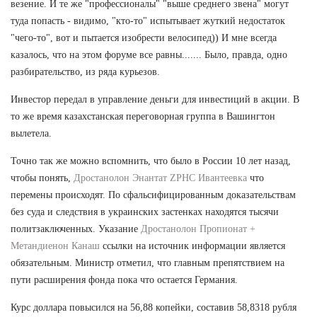
везение. И те же "профессионалы" "выше среднего звена" могут
туда попасть - видимо, "кто-то" испытывает жуткий недостаток
"чего-то", вот и пытается изобрести велосипед)) И мне всегда
казалось, что на этом форуме все равны....... Было, правда, одно
разбирательство, из ряда курьезов.
Инвестор передал в управление деньги для инвестиций в акции. В
то же время казахстанская переговорная группа в Вашингтон
вылетела.
Точно так же можно вспомнить, что было в России 10 лет назад,
чтобы понять,
Дростанолон Энантат ZPHC Ивантеевка
что
перемены происходят. По сфальсифицированным доказательствам
без суда и следствия в украинских застенках находятся тысячи
политзаключенных. Указание
Дростанолон Пропионат +
Метандиенон Канаш
ссылки на источник информации является
обязательным. Министр отметил, что главным препятствием на
пути расширения фонда пока что остается Германия.
Курс доллара повысился на 56,88 копейки, составив 58,8318 рубля