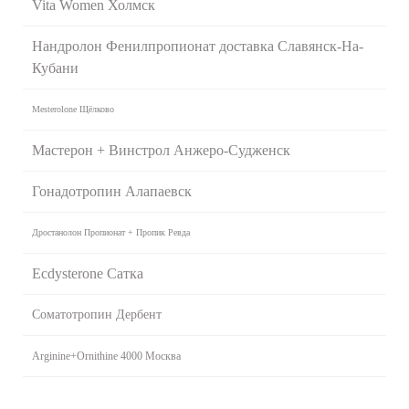
Vita Women Холмск
Нандролон Фенилпропионат доставка Славянск-На-
Кубани
Mesterolone Щёлково
Мастерон + Винстрол Анжеро-Судженск
Гонадотропин Алапаевск
Дростанолон Пропионат + Пропик Ревда
Ecdysterone Сатка
Соматотропин Дербент
Arginine+Ornithine 4000 Москва