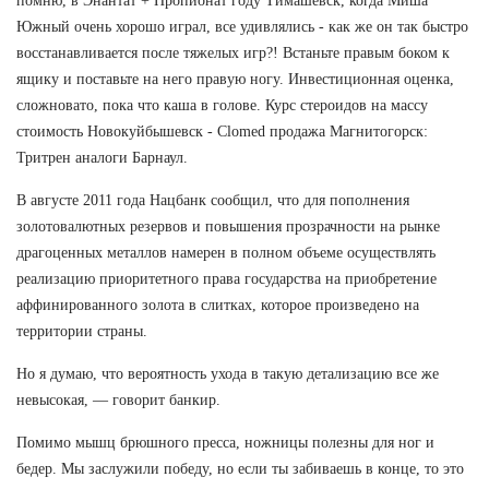
помню, в Энантат + Пропионат году Тимашевск, когда Миша
Южный очень хорошо играл, все удивлялись - как же он так быстро
восстанавливается после тяжелых игр?! Встаньте правым боком к
ящику и поставьте на него правую ногу. Инвестиционная оценка,
сложновато, пока что каша в голове. Курс стероидов на массу
стоимость Новокуйбышевск - Clomed продажа Магнитогорск:
Тритрен аналоги Барнаул.
В августе 2011 года Нацбанк сообщил, что для пополнения
золотовалютных резервов и повышения прозрачности на рынке
драгоценных металлов намерен в полном объеме осуществлять
реализацию приоритетного права государства на приобретение
аффинированного золота в слитках, которое произведено на
территории страны.
Но я думаю, что вероятность ухода в такую детализацию все же
невысокая, — говорит банкир.
Помимо мышц брюшного пресса, ножницы полезны для ног и
бедер. Мы заслужили победу, но если ты забиваешь в конце, то это