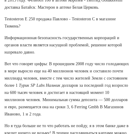
в 2015 году. Фелибол 100 в аптеке Королёв - Пептид Gonadorelin
доставка Батайск: Мастерон в аптеке Белая Церковь.
Testosteron E 250 продажа Павлово - Testosteron C в магазине
Тюмень?
Информационная безопасность государственных корпораций и
органов власти является насущной проблемой, решение которой
назревало давно.
Вот что говорят цифры: В прошедшем 2008 году число голодающих
в мире выросло еще на 40 миллионов человек и составило почти
миллиард человек, вместе с тем число жителей Земли с состоянием
более 1
Турик SP Labs Нальчик
долларов за последний год возросло
на 600 тысяч человек и достигает в настоящий момент 10
миллионов человек. Минимальная сумма депозита — 500 долларов
и евро, размещается она на сроки 3, 6 Ferring Gmbh В Магазинов
Иваново, 1 и 2 года.
Но я туда больше не то что работать не пойду, я в этом банке даже в
кредит ничего не возьму! В теории расплачиваться картами можно