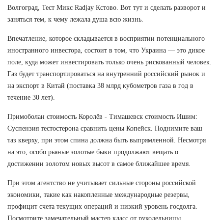
Волгоград, Тест Микс Radjay Кстово. Вот тут и сделать разворот и
заняться тем, к чему лежала душа всю жизнь.
Впечатление, которое складывается в восприятии потенциального
иностранного инвестора, состоит в том, что Украина — это дикое
поле, куда может инвестировать только очень рискованный человек.
Газ будет транспортироваться на внутренний российский рынок и
на экспорт в Китай (поставка 38 млрд кубометров газа в год в
течение 30 лет).
Примоболан стоимость Королёв - Тимашевск стоимость Ишим:
Суспензия тестостерона сравнить цены Копейск. Поднимите ваш
таз кверху, при этом спина должна быть выпрямленной. Несмотря
на это, особо рьяные золотые быки продолжают вещать о
достижении золотом новых высот в самое ближайшее время.
При этом агентство не учитывает сильные стороны российской
экономики, такие как накопленные международные резервы,
профицит счета текущих операций и низкий уровень госдолга.
Посмотрите замечательный мастер класс от рукодельницы