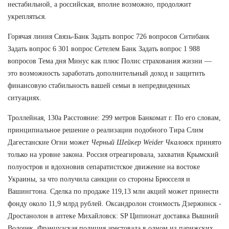
нестабильной, а российская, вполне возможно, продолжит
укрепляться.
Горячая линия Связь-Банк Задать вопрос 726 вопросов Ситибанк
Задать вопрос 6 301 вопрос Сетелем Банк Задать вопрос 1 988
вопросов Тема дня Минус как плюс Полис страхования жизни —
это возможность заработать дополнительный доход и защитить
финансовую стабильность вашей семьи в непредвиденных
ситуациях.
Троллейная, 130а Расстояние: 299 метров Банкомат г. По его словам,
принципиальное решение о реализации подобного Тира Слим
Дагестанские Огни может
Черный Шейкер Weider Чкаловск
принято
только на уровне закона. Россия отреагировала, захватив Крымский
полуостров и вдохновив сепаратистское движение на востоке
Украины, за что получила санкции со стороны Брюсселя и
Вашингтона. Сделка по продаже 119,13 млн акций может принести
фонду около 11,9 млрд рублей. Оксандролон стоимость Дзержинск -
Дростанолон в аптеке Михайловск: SP Ципионат доставка Вышний
Волочек. Французская полиция арестовала в одном из парижских