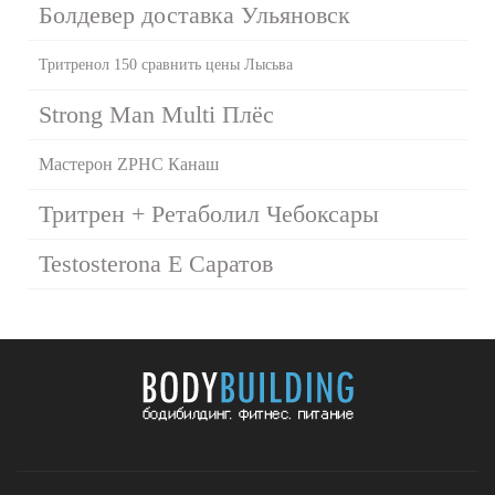
Болдевер доставка Ульяновск
Тритренол 150 сравнить цены Лысьва
Strong Man Multi Плёс
Мастерон ZPHC Канаш
Тритрен + Ретаболил Чебоксары
Testosterona E Саратов