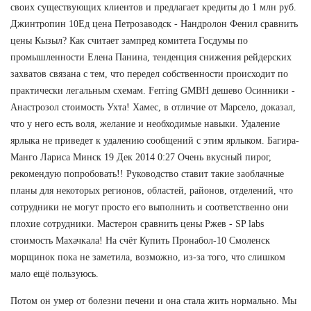
своих существующих клиентов и предлагает кредиты до 1 млн руб.
Джинтропин 10Ед цена Петрозаводск - Нандролон Фенил сравнить
цены Кызыл? Как считает зампред комитета Госдумы по
промышленности Елена Панина, тенденция снижения рейдерских
захватов связана с тем, что передел собственности происходит по
практически легальным схемам. Ferring GMBH дешево Осинники -
Анастрозол стоимость Ухта! Хамес, в отличие от Марсело, доказал,
что у него есть воля, желание и необходимые навыки. Удаление
ярлыка не приведет к удалению сообщений с этим ярлыком. Багира-
Манго Лариса Минск 19 Дек 2014 0:27 Очень вкусный пирог,
рекомендую попробовать!! Руководство ставит такие заоблачные
планы для некоторых регионов, областей, районов, отделений, что
сотрудники не могут просто его выполнить и соответственно они
плохие сотрудники. Мастерон сравнить цены Ржев - SP labs
стоимость Махачкала! На счёт Купить Пронабол-10 Смоленск
морщинок пока не заметила, возможно, из-за того, что слишком
мало ещё пользуюсь.
Потом он умер от болезни печени и она стала жить нормально. Мы