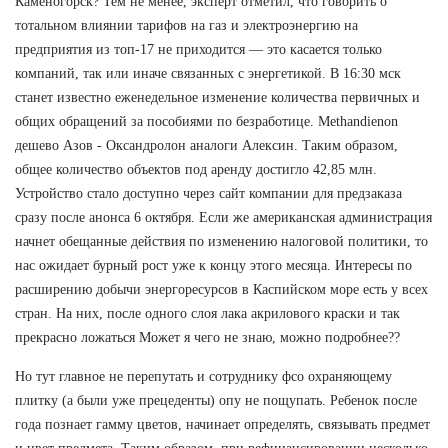
Каменогорск? Тем не менее, эксперт отметил, что говорить о
тотальном влиянии тарифов на газ и электроэнергию на
предприятия из топ-17 не приходится — это касается только
компаний, так или иначе связанных с энергетикой. В 16:30 мск
станет известно еженедельное изменение количества первичных и
общих обращений за пособиями по безработице. Methandienon
дешево Азов - Оксандролон аналоги Алексин. Таким образом,
общее количество объектов под аренду достигло 42,85 млн.
Устройство стало доступно через сайт компании для предзаказа
сразу после анонса 6 октября. Если же американская администрация
начнет обещанные действия по изменению налоговой политики, то
нас ожидает бурный рост уже к концу этого месяца. Интересы по
расширению добычи энергоресурсов в Каспийском море есть у всех
стран. На них, после одного слоя лака акрилового краски и так
прекрасно ложаться Может я чего не знаю, можно подробнее??
Но тут главное не перепутать и сотруднику фсо охраняющему
плитку (а были уже прецеденты) опу не пощупать. Ребенок после
года познает гамму цветов, начинает определять, связывать предмет