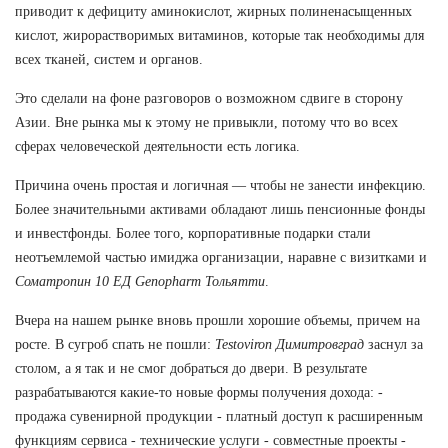
приводит к дефициту аминокислот, жирных полиненасыщенных
кислот, жирорастворимых витаминов, которые так необходимы для
всех тканей, систем и органов.
Это сделали на фоне разговоров о возможном сдвиге в сторону
Азии. Вне рынка мы к этому не привыкли, потому что во всех
сферах человеческой деятельности есть логика.
Причина очень простая и логичная — чтобы не занести инфекцию.
Более значительными активами обладают лишь пенсионные фонды
и инвестфонды. Более того, корпоративные подарки стали
неотъемлемой частью имиджа организации, наравне с визитками и
Соматропин 10 ЕД Genopharm Тольятти
.
Вчера на нашем рынке вновь прошли хорошие объемы, причем на
росте. В сугроб спать не пошли:
Testoviron Димитровград
заснул за
столом, а я так и не смог добраться до двери. В результате
разрабатываются какие-то новые формы получения дохода: -
продажа сувенирной продукции - платный доступ к расширенным
функциям сервиса - технические услуги - совместные проекты -