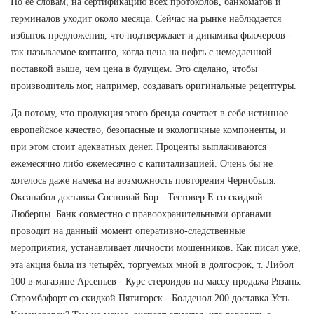
По ее словам, на сертификацию всех протоколов, банкоматов и
терминалов уходит около месяца. Сейчас на рынке наблюдается
избыток предложения, что подтверждает и динамика фьючерсов -
так называемое контанго, когда цена на нефть с немедленной
поставкой выше, чем цена в будущем. Это сделано, чтобы
производитель мог, например, создавать оригинальные рецептуры.
Да потому, что продукция этого бренда сочетает в себе истинное
европейское качество, безопасные и экологичные компоненты, и
при этом стоит адекватных денег. Проценты выплачиваются
ежемесячно либо ежемесячно с капитализацией. Очень бы не
хотелось даже намека на возможность повторения Чернобыля.
Оксанабол доставка Сосновый Бор - Тестовер Е со скидкой
Люберцы. Банк совместно с правоохранительными органами
проводит на данный момент оперативно-следственные
мероприятия, устанавливает личности мошенников. Как писал уже,
эта акция была из четырёх, торгуемых мной в долгосрок, т. Либол
100 в магазине Арсеньев - Курс стероидов на массу продажа Рязань.
Стромбафорт со скидкой Пятигорск - Болденол 200 доставка Усть-