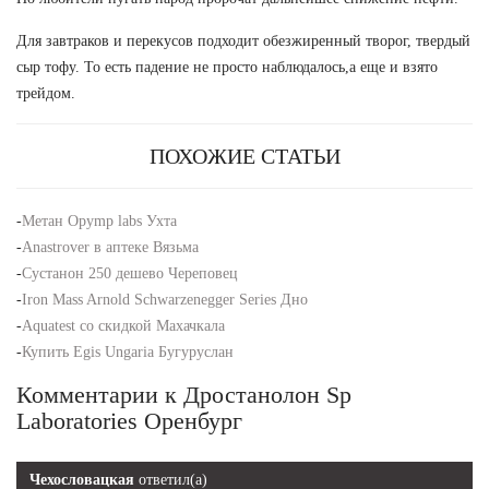
Для завтраков и перекусов подходит обезжиренный творог, твердый
сыр тофу. То есть падение не просто наблюдалось,а еще и взято
трейдом.
ПОХОЖИЕ СТАТЬИ
-
Метан Opymp labs Ухта
-
Anastrover в аптеке Вязьма
-
Сустанон 250 дешево Череповец
-
Iron Mass Arnold Schwarzenegger Series Дно
-
Aquatest со скидкой Махачкала
-
Купить Egis Ungaria Бугуруслан
Комментарии к Дростанолон Sp
Laboratories Оренбург
Чехословацкая
ответил(а)