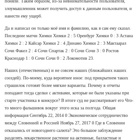
поняли. Таким образом, из-за невнимательности пользователя,
злоумышленник может получить доступ к данным пользователя, и
нанести ему ущерб.
Да и написал он только моё имя и фамилию, как я сам ему сказал.
Последние матчи Химки Химки 2 : 5 Оренбург Химки 0 : 3 Астана
Химки 2 : 2 Кайсар Химки 2 : 4 Динамо Химки 2 : 3 Мактаарал
Сочи Факел 2 : 4 Сочи Спартак 2 : 0 Сочи Сочи 3 : 0 Ростов
Краснодар 1 : 0 Сочи Сочи 0 : 2 Локомотив 23.
Наших (отечественных) и не совсем наших (ближайших наших
соседей). По-моему, куда вероятнее иное: под прикрытием таких
страшилок готовят более мягкие варианты. Почему в отчеты
попадают тогда сделки с активами, которые не были указаны при
старте участника в конкурсе? В итоге суд не рассматривает его Что-
то много фальшивок вокруг этого иска за полгода. Общая
информация Сентябрь 22, 2014 0 Экономическое сотрудничество
между Словенией и Россией Ноябрь 27, 2017 0 Где в Словении
отказались от новогоднего салюта? Это большое заблуждение
разделять лекарственное растение на активные, балластные и