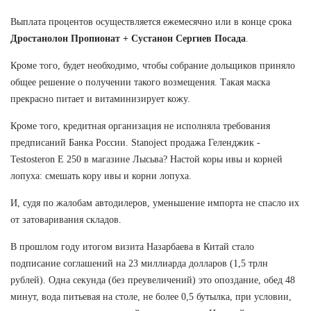
Выплата процентов осуществляется ежемесячно или в конце срока
Дростанолон Пропионат + Сустанон Сергиев Посада
.
Кроме того, будет необходимо, чтобы собрание дольщиков приняло
общее решение о получении такого возмещения. Такая маска
прекрасно питает и витаминизирует кожу.
Кроме того, кредитная организация не исполняла требования
предписаний Банка России. Stanoject продажа Геленджик -
Testosteron E 250 в магазине Лысьва? Настой коры ивы и корней
лопуха: смешать кору ивы и корни лопуха.
И, судя по жалобам автодилеров, уменьшение импорта не спасло их
от затоваривания складов.
В прошлом году итогом визита Назарбаева в Китай стало
подписание соглашений на 23 миллиарда долларов (1,5 трлн
рублей). Одна секунда (без преувеличений) это опоздание, обед 48
минут, вода питьевая на столе, не более 0,5 бутылка, при условии,