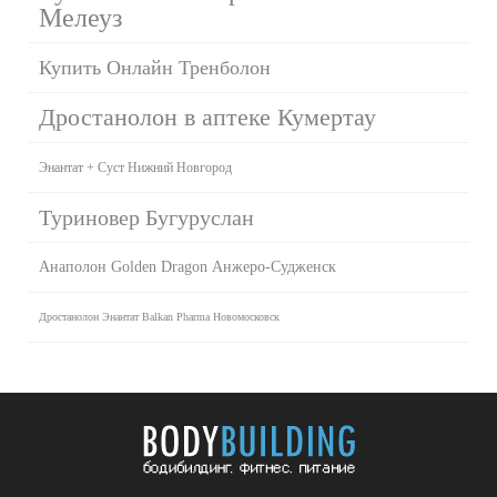
Мелеуз
Купить Онлайн Тренболон
Дростанолон в аптеке Кумертау
Энантат + Суст Нижний Новгород
Туриновер Бугуруслан
Анаполон Golden Dragon Анжеро-Судженск
Дростанолон Энантат Balkan Pharma Новомосковск