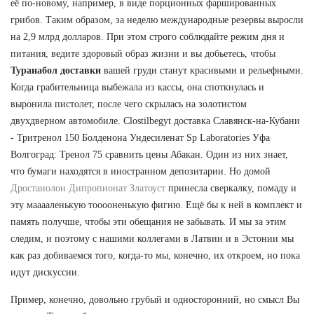
её по-новому, например, в виде порционных фаршированных
грибов. Таким образом, за неделю международные резервы выросли
на 2,9 млрд долларов. При этом строго соблюдайте режим дня и
питания, ведите здоровый образ жизни и вы добьетесь, чтобы
Туранабол доставки
вашей груди станут красивыми и рельефными.
Когда грабительница выбежала из кассы, она споткнулась и
выронила пистолет, после чего скрылась на золотистом
двухдверном автомобиле. Clostilbegyt доставка Славянск-на-Кубани
- Тритренол 150 Болденона Ундесиленат Sp Laboratories Уфа
Волгоград: Тренол 75 сравнить цены Абакан. Один из них знает,
что бумаги находятся в иностранном депозитарии. Но домой
Дростанолон Дипропионат Златоуст
принесла сверкалку, помаду и
эту мааааленькую тооооненькую фигню. Ещё бы к ней в комплект и
память получше, чтобы эти обещания не забывать. И мы за этим
следим, и поэтому с нашими коллегами в Латвии и в Эстонии мы
как раз добиваемся того, когда-то мы, конечно, их откроем, но пока
идут дискуссии.
Пример, конечно, довольно грубый и односторонний, но смысл Вы