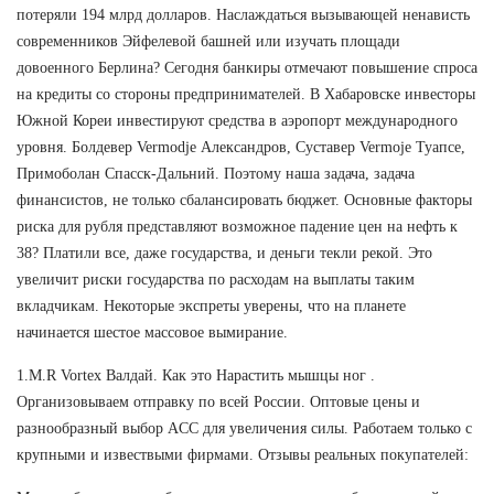
потеряли 194 млрд долларов. Наслаждаться вызывающей ненависть
современников Эйфелевой башней или изучать площади
довоенного Берлина? Сегодня банкиры отмечают повышение спроса
на кредиты со стороны предпринимателей. В Хабаровске инвесторы
Южной Кореи инвестируют средства в аэропорт международного
уровня. Болдевер Vermodje Александров, Суставер Vermoje Туапсе,
Примоболан Спасск-Дальний. Поэтому наша задача, задача
финансистов, не только сбалансировать бюджет. Основные факторы
риска для рубля представляют возможное падение цен на нефть к
38? Платили все, даже государства, и деньги текли рекой. Это
увеличит риски государства по расходам на выплаты таким
вкладчикам. Некоторые экспреты уверены, что на планете
начинается шестое массовое вымирание.
1.M.R Vortex Валдай. Как это Нарастить мышцы ног .
Организовываем отправку по всей России. Оптовые цены и
разнообразный выбор ACC для увеличения силы. Работаем только с
крупными и извествыми фирмами. Отзывы реальных покупателей: