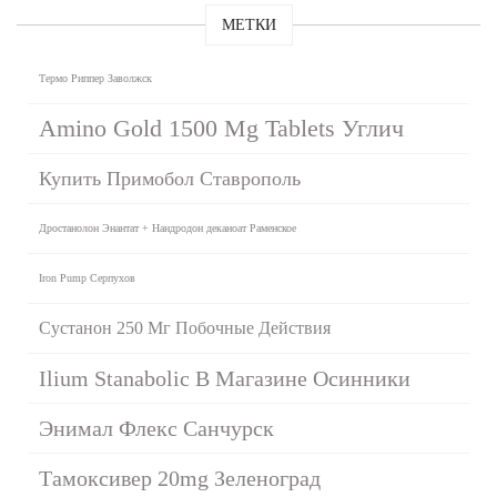
МЕТКИ
Термо Риппер Заволжск
Amino Gold 1500 Mg Tablets Углич
Купить Примобол Ставрополь
Дростанолон Энантат + Нандродон деканоат Раменское
Iron Pump Серпухов
Сустанон 250 Мг Побочные Действия
Ilium Stanabolic В Магазине Осинники
Энимал Флекс Санчурск
Тамоксивер 20mg Зеленоград