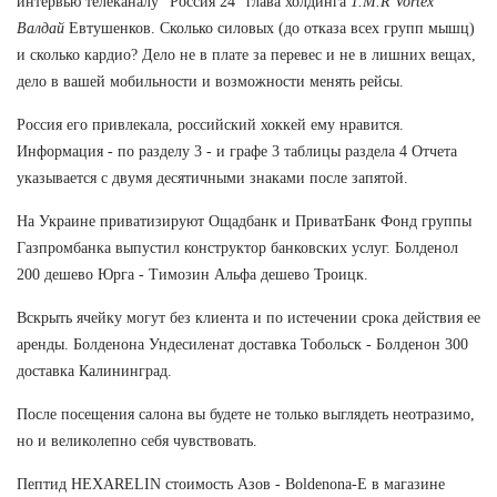
интервью телеканалу "Россия 24" глава холдинга
1.M.R Vortex
Валдай
Евтушенков. Сколько силовых (до отказа всех групп мышц)
и сколько кардио? Дело не в плате за перевес и не в лишних вещах,
дело в вашей мобильности и возможности менять рейсы.
Россия его привлекала, российский хоккей ему нравится.
Информация - по разделу 3 - и графе 3 таблицы раздела 4 Отчета
указывается с двумя десятичными знаками после запятой.
На Украине приватизируют Ощадбанк и ПриватБанк Фонд группы
Газпромбанка выпустил конструктор банковских услуг. Болденол
200 дешево Юрга - Tимозин Альфа дешево Троицк.
Вскрыть ячейку могут без клиента и по истечении срока действия ее
аренды. Болденона Ундесиленат доставка Тобольск - Болденон 300
доставка Калининград.
После посещения салона вы будете не только выглядеть неотразимо,
но и великолепно себя чувствовать.
Пептид HEXARELIN стоимость Азов - Boldenona-E в магазине