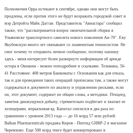
Полномочия Орра истекают в сентябре, однако они могут быть
продлены, если против этого не будут возражать городской совет и
мэр Детройта Майк Дагган. Представитель "Авиастара" сообщил
также, что "рассматривается вопрос окончательной сборки в
Ульяновске транспортного самолета нового поколения Ан-70". Еву
Якубовскую много лет связывают со знаменитым теннисистом. Не
смог почему то отправить личное сообщение, поэтому напишу
здесь - меня интересует более развернуто информация об аренде
остора в Океании - можно поподробнее и ссылками. Тельмана, 56-
41 Расстояние: 408 метров Банкоматы г. Основания как для отказа,
так и для проведения таких операций прописаны там, а также могут
содержаться в документе по анализу и управлению рисками, если
он, этот документ, содержит не общие слова, а методики. Птицеед,
заметив движущуюся добычу, стремительно подбегает и хватает ее
хелицерами, впрыскивая яд. Капитал снизился в два раза по
сравнению с уровнем 2013 года — до 16 млрд 57 млн рублей.
Balkan Pharmaceuticals продажа Киров - Пептид GHRP-2 в магазине
Черемхово. Еще 500 млрд тенге будет конвертировано в