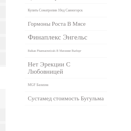
Купить Cоматропин 10ед Саяногорск
Гормоны Роста В Мясе
Финаплекс Энгельс
Balkan Pharmaceuticals В Магазине Выборг
Нет Эрекции С
Любовницей
MGF Балахна
Сустамед стоимость Бугульма