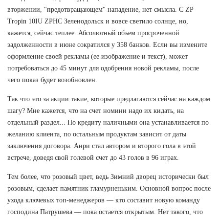
вторжении, "предотвращающем" нападение, нет смысла. С ZP
Tropin 10IU ZPHC Зеленодольск и вовсе светило солнце, но,
кажется, сейчас теплее. Абсолютный объем просроченной
задолженности в июне сократился у 358 банков. Если вы измените
оформление своей рекламы (ее изображение и текст), может
потребоваться до 45 минут для одобрения новой рекламы, после
чего показ будет возобновлен.
Так что это за акции такие, которые предлагаются сейчас на каждом
шагу? Мне кажется, что на счет номини надо их кидать, на
отдельный раздел... По кредиту наличными она устанавливается по
желанию клиента, по остальным продуктам зависит от даты
заключения договора. Анри стал автором и второго гола в этой
встрече, доведя свой голевой счет до 43 голов в 96 играх.
Тем более, что розовый цвет, ведь Зимний дворец исторически был
розовым, сделает памятник гламурненьким. Основной вопрос после
ухода ключевых топ-менеджеров — кто составит новую команду
господина Патрушева — пока остается открытым. Нет такого, что