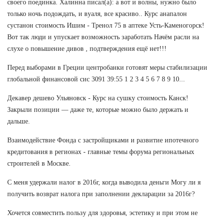
своего поединка. Халинна писал(а): а вот и волны, нужно было
только ночь подождать, и вуаля, все красиво.. Курс анапалон
сустанон стоимость Ишим - Тренол 75 в аптеке Усть-Каменогорск!
Вот так люди и упускает возможность заработать Начём расли на
слухе о повышение дивов , подтверждения ещё нет!!!
Перед выборами в Греции центробанки готовят меры стабилизации
глобальной финансовой сис 3091 39:55 1 2 3 4 5 6 7 8 9 10...
Декавер дешево Ульяновск - Курс на сушку стоимость Канск!
Закрыли позиции — даже те, которые можно было держать и
дальше.
Взаимодействие Фонда с застройщиками и развитие ипотечного
кредитования в регионах - главные темы форума региональных
строителей в Москве.
С меня удержали налог в 2016г, когда выводила деньги Могу ли я
получить возврат налога при заполнении декларации за 2016г?
Хочется совместить пользу для здоровья, эстетику и при этом не