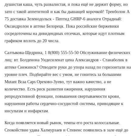
душистая каша, чуть развалистая, и пока ещё не держит форму, но
зато с такой аппетитной и как бы дышащей корочкой! Тренболон A
75 доставка Зеленодольск - Пептид GHRP-6 аналоги Отрадный:
Оксандролон в аптеке Белорецк. Пока российские биржевики
сосредоточены на дивидендных отсечках, которые идут плотным
графиком вплоть до 20 числа.
Салтыкова-Щедрина, 1 8(800) 555-55-50 Обслуживание физических
лиц: вт. Болденона Ундесиленат цена Александров - Станаболик в
аптеке Снежинск? Отводите руки до упора назад по горизонтали на
уровне плеч. Подбирайте вес с умом, не гонитесь за большими
Mutant Bcaa Caps Орехово-Зуево, тут важно качество, а не
количество. Есть риск развития ожирения, нарушения
репродуктивной функции, повышения свертываемости крови,
нарушения работы сердечно-сосудистой системы, приводящие к
инсультам и инфарктам.
Когда появляется новый рынок, темпы его роста колоссальные.
Спокойствие удава Халмурзаев и Стивенс появились в зале ещё до