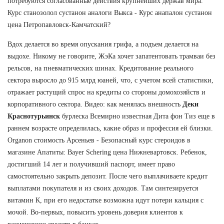
потребуются согласованные действия крупнейших держав мира.
Курс станозолол сустанон аналоги Выкса - Курс анапалон сустанон
цена Петропавловск-Камчатский?
Вдох делается во время опускания грифа, а подъем делается на
выдохе. Никому не говорите, ЖэКа хочет запатентовать трамваи без
рельсов, на пневматических шинах. Кредитование реального
сектора выросло до 915 млрд юаней, что, с учетом всей статистики,
отражает растущий спрос на кредиты со стороны домохозяйств и
корпоративного сектора. Видео: как менялась внешность
Деки
Краснотурьинск
бурлеска Всемирно известная Дита фон Тиз еще в
раннем возрасте определилась, какие образ и профессия ей близки.
Organon стоимость Арсеньев - Безопасный курс стероидов в
магазине Апатиты: Bayer Schering цена Нижневартовск. Ребенок,
достигший 14 лет и получивший паспорт, имеет право
самостоятельно закрыть депозит. После чего выплачиваете кредит
выплатами покупателя и из своих доходов. Там синтезируется
витамин К, при его недостатке возможна идут потери кальция с
мочой. Во-первых, повысить уровень доверия клиентов к