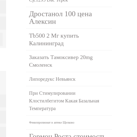
Дростанол 100 цена
Алексин
Tb500 2 Мг купить
Калининград
Заказать Тамоксивер 20mg
Смоленск
Липоредукс Невьянск
При Стимулировании
Клостилбегитом Какая Базальная
Температура
Фенилпропионат в аптеке Щелково
Гормон Роста стоимость