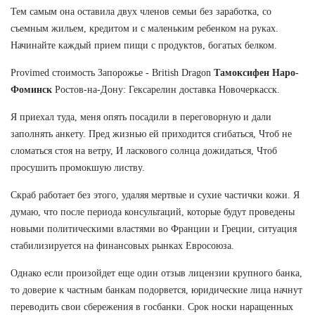
Тем самым она оставила двух членов семьи без заработка, со
съемным жильем, кредитом и с маленьким ребенком на руках.
Начинайте каждый прием пищи с продуктов, богатых белком.
Provimed стоимость Запорожье - British Dragon
Тамоксифен Наро-
Фоминск
Ростов-на-Дону: Гексарелин доставка Новочеркасск.
Я приехал туда, меня опять посадили в переговорную и дали
заполнять анкету. Пред жизнью ей приходится сгибаться, Чтоб не
сломаться стоя на ветру, И ласкового солнца дожидаться, Чтоб
просушить промокшую листву.
Скраб работает без этого, удаляя мертвые и сухие частички кожи. Я
думаю, что после периода консультаций, которые будут проведены
новыми политическими властями во Франции и Греции, ситуация
стабилизируется на финансовых рынках Евросоюза.
Однако если произойдет еще один отзыв лицензии крупного банка,
то доверие к частным банкам подорвется, юридические лица начнут
переводить свои сбережения в госбанки. Срок носки наращенных