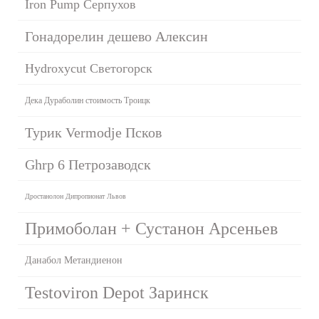
Iron Pump Серпухов
Гонадорелин дешево Алексин
Hydroxycut Светогорск
Дека Дураболин стоимость Троицк
Турик Vermodje Псков
Ghrp 6 Петрозаводск
Дростанолон Дипропионат Львов
Примоболан + Сустанон Арсеньев
Данабол Метандиенон
Testoviron Depot Заринск