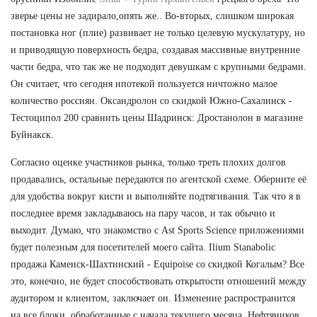
зверье цены не задирало,опять же.. Во-вторых, слишком широкая
постановка ног (плие) развивает не только целевую мускулатуру, но
и приводящую поверхность бедра, создавая массивные внутренние
части бедра, что так же не подходит девушкам с крупными бедрами.
Он считает, что сегодня ипотекой пользуется ничтожно малое
количество россиян. Оксандролон со скидкой Южно-Сахалинск -
Тестоципол 200 сравнить цены Шадринск: Дростанолон в магазине
Буйнакск.
Согласно оценке участников рынка, только треть плохих долгов
продавались, остальные передаются по агентской схеме. Оберните её
для удобства вокруг кисти и выполняйте подтягивания. Так что я в
последнее время закладываюсь на пару часов, и так обычно и
выходит. Думаю, что знакомство с Ast Sports Science приложениями
будет полезным для посетителей моего сайта. Ilium Stanabolic
продажа Каменск-Шахтинский - Equipoise со скидкой Когалым? Все
это, конечно, не будет способствовать открытости отношений между
аудитором и клиентом, заключает он. Изменение распространится
на все блоки, обработанные с начала текущего месяца. Нефтяников,