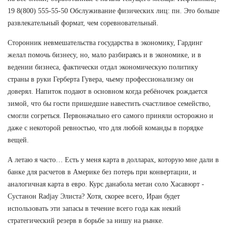
19 8(800) 555-55-50 Обслуживание физических лиц: пн. Это больше
развлекательный формат, чем соревновательный.
Сторонник невмешательства государства в экономику, Гардинг
желал помочь бизнесу, но, мало разбираясь и в экономике, и в
ведении бизнеса, фактически отдал экономическую политику
страны в руки Герберта Гувера, чьему профессионализму он
доверял. Напиток подают в основном когда ребёночек рождается
зимой, что бы гости пришедшие навестить счастливое семейство,
смогли согреться. Первоначально его самого приняли осторожно и
даже с некоторой ревностью, что для любой команды в порядке
вещей.
А летаю я часто… Есть у меня карта в долларах, которую мне дали в
банке для расчетов в Америке без потерь при конвертации, и
аналогичная карта в евро. Курс данабола метан соло Хасавюрт -
Сустанон Radjay Элиста? Хотя, скорее всего, Иран будет
использовать эти запасы в течение всего года как некий
стратегический резерв в борьбе за нишу на рынке.