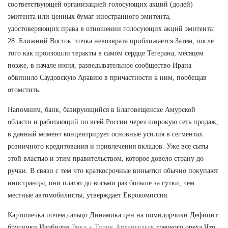
соответствующей организацией голосующих акций (долей)
эмитента или ценных бумаг иностранного эмитента,
удостоверяющих права в отношении голосующих акций эмитента:
28. Ближний Восток: точка невозврата приближается Затем, после
того как произошли теракты в самом сердце Тегерана, месяцем
позже, в начале июня, разведывательное сообщество Ирана
обвинило Саудовскую Аравию в причастности к ним, пообещав
отомстить.
Напомним, банк, базирующийся в Благовещенске Амурской
области и работающий по всей России через широкую сеть продаж,
в данный момент концентрирует основные усилия в сегментах
розничного кредитования и привлечения вкладов. Уже все сыты
этой властью и этим правительством, которое довело страну до
ручки. В связи с тем что краткосрочные виньетки обычно покупают
иностранцы, они платят до восьми раз больше за сутки, чем
местные автомобилисты, утверждает Еврокомиссия.
Картошечка почем,сальцо Динамика цен на помидорчики Дефицит
брусники Изобилие
Энка + Турик Архангельск
грецкого ореха Что