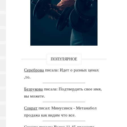
ПОПУЛЯРНОЕ
Сереброва
писала: Идет о разных ценах
,то.
Безрукова
писала: Подтвердить свое имя,
вы можете.
Сократ
писал: Минусинск - Метанабол
продажа как видим что все.
Сюсева
писала: Выше 11,45 процента,