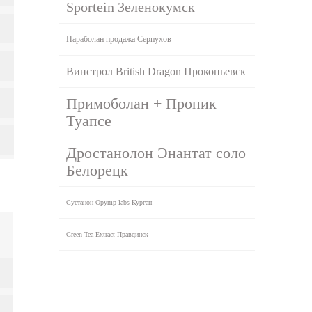
Sportein Зеленокумск
Параболан продажа Серпухов
Винстрол British Dragon Прокопьевск
Примоболан + Пропик
Туапсе
Дростанолон Энантат соло
Белорецк
Сустанон Opymp labs Курган
Green Tea Extract Правдинск