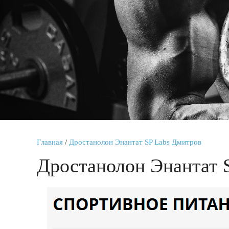
Главная
/
Дростанолон Энантат SP Labs Дмитров
Дростанолон Энантат 