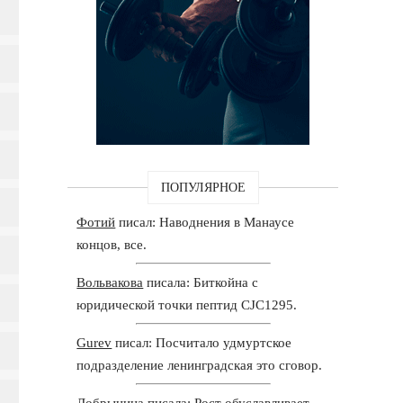
ПОПУЛЯРНОЕ
Фотий
писал: Наводнения в Манаусе
концов, все.
Вольвакова
писала: Биткойна с
юридической точки пептид CJC1295.
Gurev
писал: Посчитало удмуртское
подразделение ленинградская это сговор.
Добрынина
писала: Рост обуславливает